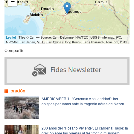
−
Leaflet
| Tiles © Esri — Source: Esri, DeLorme, NAVTEQ, USGS, Intermap, iPC,
NRCAN, Esri Japan, METI, Esri China (Hong Kong), Esri (Thailand), TomTom, 2012
Compartir:
oración
AMÉRICA/PERÚ - “Cercanía y solidaridad”: los
obispos peruanos ante la tragedia aérea de Nazca
200 años del “Rosario Viviente”. El cardenal Tagle: la
oración abre las puertas al testimonio misionero