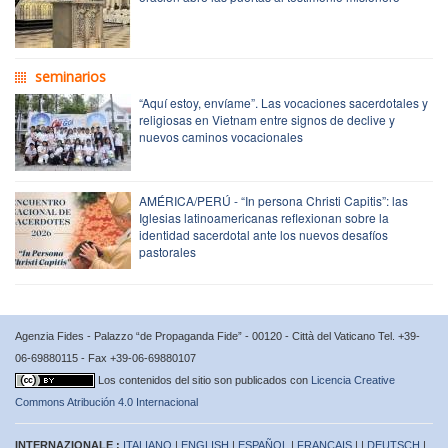
seminarios
“Aquí estoy, envíame”. Las vocaciones sacerdotales y
religiosas en Vietnam entre signos de declive y
nuevos caminos vocacionales
AMÉRICA/PERÚ - “In persona Christi Capitis”: las
Iglesias latinoamericanas reflexionan sobre la
identidad sacerdotal ante los nuevos desafíos
pastorales
Agenzia Fides - Palazzo “de Propaganda Fide” - 00120 - Città del Vaticano Tel. +39-
06-69880115 - Fax +39-06-69880107
Los contenidos del sitio son publicados con
Licencia Creative
Commons Atribución 4.0 Internacional
INTERNAZIONALE :
ITALIANO
|
ENGLISH
|
ESPAÑOL
|
FRANÇAIS
| |
DEUTSCH
|