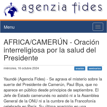
Menu
Toggl
naviga
AFRICA/CAMERÚN - Oración
interreligiosa por la salud del
Presidente
miércoles, 16 octubre 2024
oración
seminarios
Yaundé (Agencia Fides) - Se agrava el misterio sobre la
suerte del Presidente de Camerún, Paul Biya, que no
aparece en público desde principios de septiembre. El
Jefe de Estado camerunés no asistió ni a la Asamblea
General de la ONU ni a la cumbre de la Francofonía
celebrada en París. Su última aparición en una