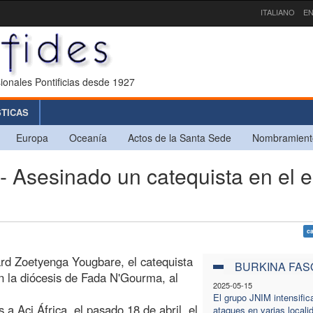
ITALIANO
EN
ionales Pontificias desde 1927
STICAS
Europa
Oceanía
Actos de la Santa Sede
Nombramient
sesinado un catequista en el e
c
rd Zoetyenga Yougbare, el catequista
BURKINA FAS
n la diócesis de Fada N'Gourma, al
2025-05-15
El grupo JNIM intensific
a Aci África, el pasado 18 de abril, el
ataques en varias locali