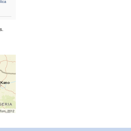
lica
s.
mTom, 2012