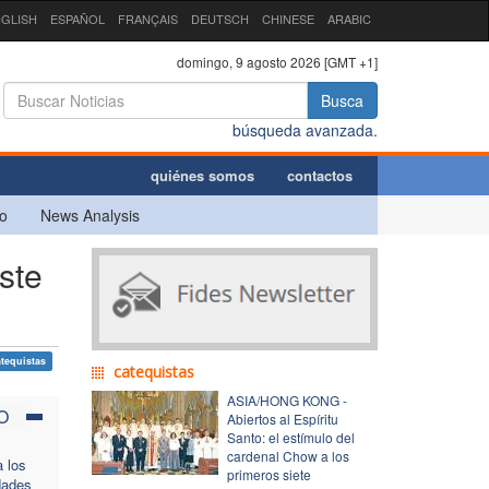
GLISH
ESPAÑOL
FRANÇAIS
DEUTSCH
CHINESE
ARABIC
domingo, 9 agosto 2026 [GMT +1]
Busca
búsqueda avanzada.
quiénes somos
contactos
o
News Analysis
ste
atequistas
catequistas
ASIA/HONG KONG -
O
Abiertos al Espíritu
Santo: el estímulo del
cardenal Chow a los
a los
primeros siete
dades