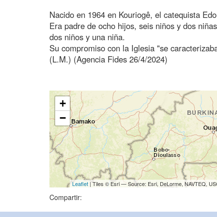
Nacido en 1964 en Kouriogê, el catequista Ed
Era padre de ocho hijos, seis niños y dos niñas
dos niños y una niña.
Su compromiso con la Iglesia "se caracterizaba
(L.M.) (Agencia Fides 26/4/2024)
+
−
Leaflet
| Tiles © Esri — Source: Esri, DeLorme, NAVTEQ, USG
Compartir: