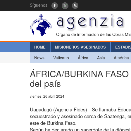
Síguenos
Organo de informacion de las Obras Mis
HOME
MISIONEROS ASESINADOS
ESTADÍ
News
Vaticano
África
Asia
América
ÁFRICA/BURKINA FASO - A
del país
viernes, 26 abril 2024
Uagadugú (Agencia Fides) - Se llamaba Edoua
secuestrado y asesinado cerca de Saatenga, e
este de Burkina Faso.
Según ha declarado un sacerdote de la diócesis 