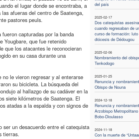
del país
uando el lugar donde se encontraba, a
 las afueras del centro de Saatenga,
2025-02-17
te pastores peuls.
Dos catequistas asesin
cuando regresaban de u
 fueron capturadas por la banda
curso de formación: luto 
diócesis de Dédougou
ie Yougbare, que fue retenido
e que los atacantes le reconocieran
2025-02-06
ogido en su casa durante una
Nombramiento del obisp
Tenkodogo
no le vieron regresar y al enterarse
2025-01-25
Renuncia y nombramient
raron su bicicleta. La búsqueda del
Obispo de Nouna
condujo al hallazgo de su cadáver en la
s siete kilómetros de Saatenga. El
2024-12-18
s atadas a la espalda y con signos de
Renuncia y nombramient
Arzobispo Metropolitano
Bobo-Dioulasso
o ser un desacuerdo entre el catequista
2024-11-18
 tierras.
Con la muerte de “Untaan