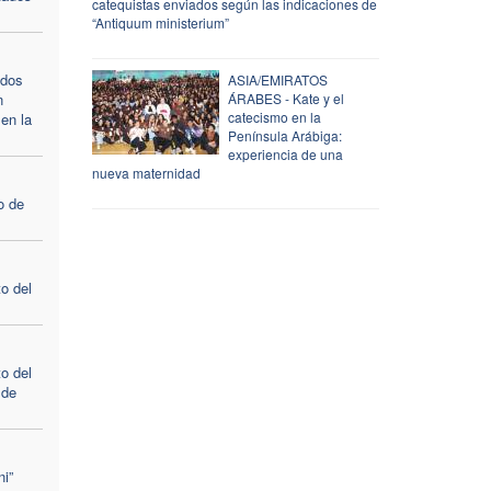
catequistas enviados según las indicaciones de
“Antiquum ministerium”
ados
ASIA/EMIRATOS
n
ÁRABES - Kate y el
catecismo en la
en la
Península Arábiga:
experiencia de una
nueva maternidad
o de
o del
o del
 de
i”