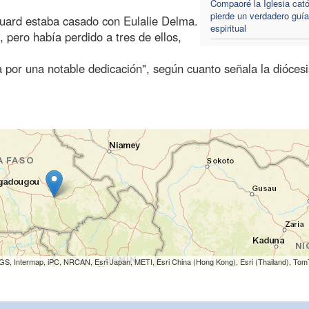
Compaoré la Iglesia cató
pierde un verdadero guía
ouard estaba casado con Eulalie Delma.
espiritual
, pero había perdido a tres de ellos,
 por una notable dedicación", según cuanto señala la diócesi
S, Intermap, iPC, NRCAN, Esri Japan, METI, Esri China (Hong Kong), Esri (Thailand), To