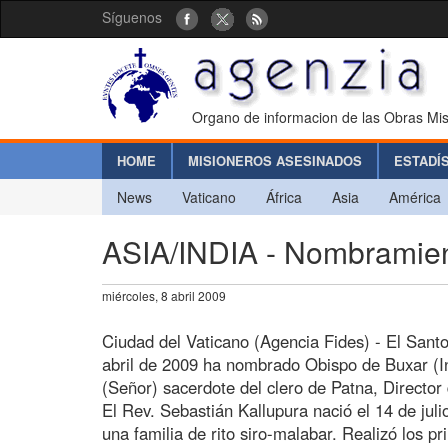
Síguenos
Organo de informacion de las Obras Mis
HOME
MISIONEROS ASESINADOS
ESTADÍ
News
Vaticano
África
Asia
América
ASIA/INDIA - Nombramien
miércoles, 8 abril 2009
Ciudad del Vaticano (Agencia Fides) - El Sant
abril de 2009 ha nombrado Obispo de Buxar (In
(Señor) sacerdote del clero de Patna, Director
El Rev. Sebastián Kallupura nació el 14 de juli
una familia de rito siro-malabar. Realizó los p