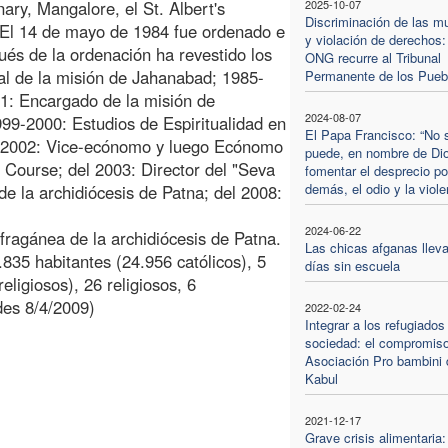
ary, Mangalore, el St. Albert's
2025-10-07
Discriminación de las m
 El 14 de mayo de 1984 fue ordenado e
y violación de derechos:
ués de la ordenación ha revestido los
ONG recurre al Tribunal
ial de la misión de Jahanabad; 1985-
Permanente de los Pueb
1: Encargado de la misión de
2024-08-07
9-2000: Estudios de Espiritualidad en
El Papa Francisco: “No 
0-2002: Vice-ecónomo y luego Ecónomo
puede, en nombre de Di
 Course; del 2003: Director del "Seva
fomentar el desprecio po
demás, el odio y la viole
 la archidiócesis de Patna; del 2008:
2024-06-22
ufragánea de la archidiócesis de Patna.
Las chicas afganas lleva
835 habitantes (24.956 católicos), 5
días sin escuela
eligiosos), 26 religiosos, 6
des 8/4/2009)
2022-02-24
Integrar a los refugiados
sociedad: el compromiso
Asociación Pro bambini 
Kabul
2021-12-17
Grave crisis alimentaria: