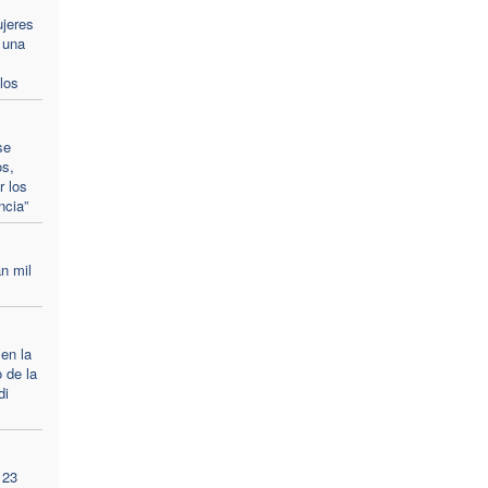
ujeres
 una
los
se
os,
r los
ncia”
n mil
 en la
 de la
di
 23