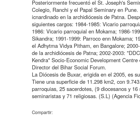
Posteriormente frecuentó el St. Joseph's Semin
Colegio, Ranchi y el Papal Seminary en Pune.
icnardinado en la archidiócesis de Patna. Desp
siguientes cargos: 1984-1985: Vicario parroqu
1986: Vicario parroquial en Mokama; 1986-199
Sikandra; 1991-1999: Parroco enn Mokama; 199
el Adhytma Vidya Pitham, en Bangalore; 200
de la archidiócesis de Patna; 2002-2003: "DDC
Kendra" Socio-Economic Development Centre de
Director del Bihar Social Forum.
La Diócesis de Buxar, erigida en el 2005, es s
Tiene una superficie de 11.298 km2, con 9.743.
parroquias, 25 sacerdotes, (9 diocesanos y 16 r
seminaristas y 71 religiosas. (S.L) (Agencia Fi
Compartir: