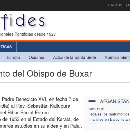
ITALIANO
EN
ionales Pontificias desde 1927
STICAS
Europa
Oceanía
Actos de la Santa Sede
Nombramient
to del Obispo de Buxar
o Padre Benedicto XVI, en fecha 7 de
AFGANISTÁN
dia) al Rev. Sebastián Kallupura
2025-12-01
 del Bihar Social Forum.
Ilegales los matrimonios
o de 1953 en el Estado del Kerala, de
infantiles en Baluchistán
rimeros estudios en su aldea y en Palai.