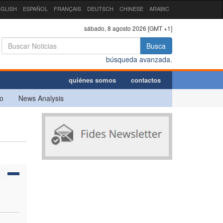
GLISH
ESPAÑOL
FRANÇAIS
DEUTSCH
CHINESE
ARABIC
sábado, 8 agosto 2026 [GMT +1]
Busca
búsqueda avanzada.
quiénes somos
contactos
o
News Analysis