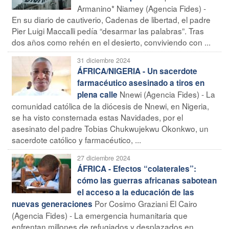
Armanino* Niamey (Agencia Fides) -
En su diario de cautiverio, Cadenas de libertad, el padre
Pier Luigi Maccalli pedía “desarmar las palabras”. Tras
dos años como rehén en el desierto, conviviendo con ...
31 diciembre 2024
ÁFRICA/NIGERIA - Un sacerdote
farmacéutico asesinado a tiros en
Nnewi (Agencia Fides) - La
plena calle
comunidad católica de la diócesis de Nnewi, en Nigeria,
se ha visto consternada estas Navidades, por el
asesinato del padre Tobias Chukwujekwu Okonkwo, un
sacerdote católico y farmacéutico, ...
27 diciembre 2024
ÁFRICA - Efectos “colaterales”:
cómo las guerras africanas sabotean
el acceso a la educación de las
Por Cosimo Graziani El Cairo
nuevas generaciones
(Agencia Fides) - La emergencia humanitaria que
enfrentan millones de refugiados y desplazados en