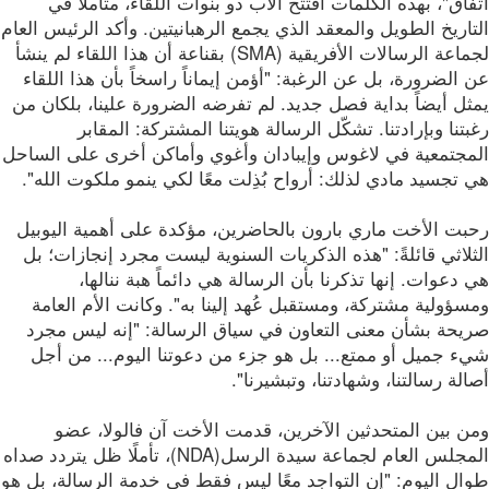
اق"، بهذه الكلمات افتتح الأب دو بنوات اللقاء، متأملاً في
اريخ الطويل والمعقد الذي يجمع الرهبانيتين. وأكد الرئيس العام
لجماعة الرسالات الأفريقية (SMA) بقناعة أن هذا اللقاء لم ينشأ
الضرورة، بل عن الرغبة: "أؤمن إيماناً راسخاً بأن هذا اللقاء
ل أيضاً بداية فصل جديد. لم تفرضه الضرورة علينا، بلكان من
تنا وبإرادتنا. تشكّل الرسالة هويتنا المشتركة: المقابر
مجتمعية في لاغوس وإيبادان وأغوي وأماكن أخرى على الساحل
تجسيد مادي لذلك: أرواح بُذِلت معًا لكي ينمو ملكوت الله".
بت الأخت ماري بارون بالحاضرين، مؤكدة على أهمية اليوبيل
لاثي قائلةً: "هذه الذكريات السنوية ليست مجرد إنجازات؛ بل
دعوات. إنها تذكرنا بأن الرسالة هي دائماً هبة ننالها،
ؤولية مشتركة، ومستقبل عُهد إلينا به". وكانت الأم العامة
يحة بشأن معنى التعاون في سياق الرسالة: "إنه ليس مجرد
ء جميل أو ممتع... بل هو جزء من دعوتنا اليوم... من أجل
لة رسالتنا، وشهادتنا، وتبشيرنا".
ن بين المتحدثين الآخرين، قدمت الأخت آن فالولا، عضو
المجلس العام لجماعة سيدة الرسل(NDA)، تأملًا ظل يتردد صداه
ال اليوم: "إن التواجد معًا ليس فقط في خدمة الرسالة، بل هو