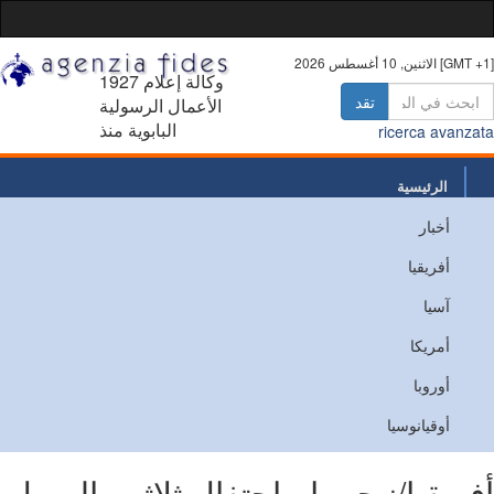
10 أغسطس 2026 [GMT +1]
1927 وكالة إعلام
تقد
الأعمال الرسولية
البابوية منذ
ricerca avanz
الرئيسية
أخبار
من نحن
أفريقيا
اتصل
آسيا
أمريكا
أوروبا
أوقيانوسيا
ريقيا/نيجيريا - احتفال ثلاثي باليوبيل