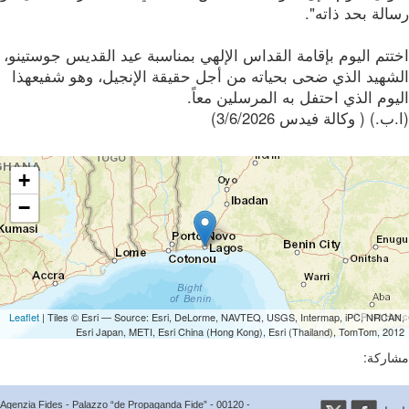
لة بحد ذاته".
تم اليوم بإقامة القداس الإلهي بمناسبة عيد القديس جوستينو،
شهيد الذي ضحى بحياته من أجل حقيقة الإنجيل، وهو شفيعهذا
وم الذي احتفل به المرسلين معاً.
ب.) ( وكالة فيدس 3/6/2026)
+
−
Leaflet
| Tiles © Esri — Source: Esri, DeLorme, NAVTEQ, USGS, Intermap, iPC, NRCA
Esri Japan, METI, Esri China (Hong Kong), Esri (Thailand), TomTom, 20
ركة:
Agenzia Fides - Palazzo “de Propaganda Fide” - 00120 -