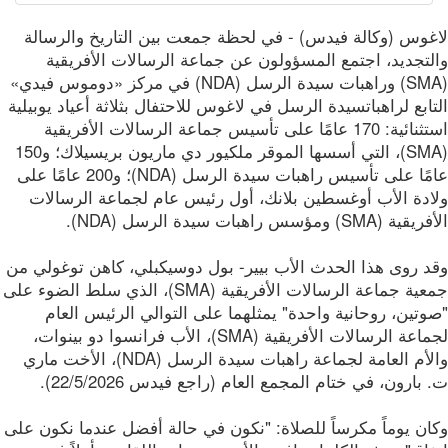
غوس (وكالة فيدس) - في لحظة جمعت بين التاريخ والرسالة
لتجديد، اجتمع المسؤولون عن جماعة الرسالات الأفريقية
(SMA) وراهبات سيدة الرسل (NDA) في مركز «دوموس فيدي»
ابع لراهباتسيدة الرسل في لاغوس للاحتفال بثلاثة أعياد يوبيلية
استثنائية: 170 عامًا على تأسيس جماعة الرسالات الأفريقية
(SMA)، التي أسسها الموقر ملكيور دي ماريون بريسيلاك؛ و150
عامًا على تأسيس راهبات سيدة الرسل (NDA)؛ و200 عامًا على
ادة الأب أوغسطين بلانك، أول رئيس عام لجماعة الرسالات
(SMA) ومؤسس راهبات سيدة الرسل (NDA).
د روى هذا الحدث الأب بيير- بول دوسيكبلي، كاهن توغولي من
جمعية جماعة الرسالات الأفريقية (SMA)، الذي سلط الضوء على
تين، روحانية واحدة" يمثلهما على التوالي الرئيس العام
لجماعة الرسالات الأفريقية (SMA)، الأب فرانسوا دو بينوات،
والأم العامة لجماعة راهبات سيدة الرسل (NDA)، الأخت ماري
بارون، في ختام المجمع العام (راجع فيدس 22/5/2026).
ان يوماً مكرساً للصلاة: "نكون في حالة أفضل عندما نكون على