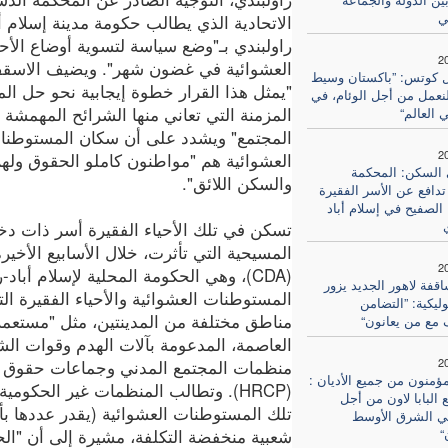
ي
الاتحادية الذي يطالب حكومة مدينة إسلام أب
راولبندي بـ"وضع سياسة لتسوية أوضاع الأحي
2
العشوائية في غضون شهر". ويضيف الاسق
ال كوتس: ”باكستان وسيط
"يمثل هذا القرار خطوة إيجابية نحو حل ال
لنعمل من أجل الوئام، في
المزمنة التي تعاني منها الشرائح المهمشة
 العالم“
المجتمع" ويشدد على أن سكان المستوطنا
2
العشوائية هم "مواطنون كاملو الحقوق ولهم
السكن: المحكمة
والسكن اللائق".
 تدافع عن الأسر الفقيرة
 الصفيح في إسلام أباد
تسكن في تلك الأحياء الفقيرة أسر ذات دخ
المسيحية التي تأثرت، خلال الأسابيع الأخيرة
2
(CDA)، وهي الحكومة المحلية لإسلام أبا
قفة لاهور الجديد يزور
المستوطنات العشوائية والأحياء الفقيرة التي
وليكية: ”التضامن
مناطق مختلفة من المدينتين، مثل "مستعمرة
 مع من يعانون“
العاصمة، المدعومة بآلات الهدم وقوات ال
2
منظمات المجتمع المدني وجماعات حقوق الإ
مؤمنون من جميع الأديان :
(HRCP). وتطالب المنظمات غير الحكومي
البابا لاون من أجل
ي الشرق الأوسط
“