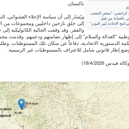
باكستان.
2
 كراتشي: "يشعر الشعب
ويُشار إلى أن سياسة الإخلاء العشوائي، ال
ي بالخيانة من قِبل
إلى خلق نازحين داخليين ومجموعات من ال
رنامج الإعادة يُثير التوتر"
والفقر. وقد وقفت الجالية الكاثوليكية إلى
وطنية "العدالة والسلام" إلى إظهار تضامنهم ودعمهم. وقدمت مج
كمة الدستورية الاتحادية، دفاعاً عن سكان تلك المستوطنات. وط
ووضع إطار قانوني شامل للاعتراف بالمستوطنات غير الرسمية.
ة فيدس 18/4/2026)