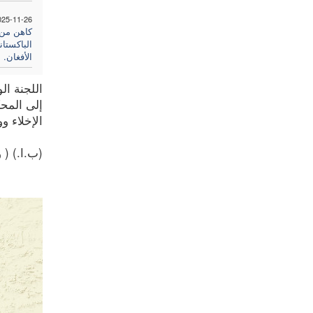
025-11-26
كاهن من
الباكستان
الأفغان. ب
اللجنة ال
إلى المح
الإخلاء 
(ب.ا.) ( وكال