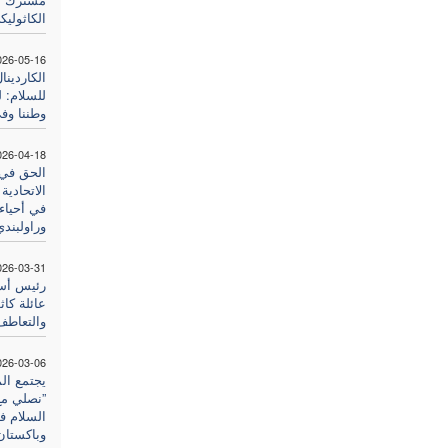
الكاثوليك
026-05-16
الكاردين
للسلام: 
وطننا وفي
026-04-18
الحق في 
الاتحادية
في أحياء
وراولبندي
026-03-31
رئيس أسا
عائلة كاث
والتعاطف
026-03-06
يجتمع ال
”نصلي مع 
السلام ف
وباكستان