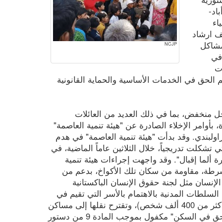
اد-
اء
ف ارشاد
مشاكل
NCJP
 في
ت
 الحق في الخدمات الأساسية والحماية القانونية
ل منخفض، بما في ذلك العديد من العائلات
، بأوامر الإخلاء الصادرة عن "هيئة تنمية العاصمة"
د-راولبندي. وقد بدأت "هيئة تنمية العاصمة" في هدم
 تشكلت تدريجياً، خلال الثلاثين عاماً الماضية، في
 ألما إقبال". وقد واجهت إجراءات هيئة تنمية
شرطة، مقاومة من سكان تلك الأكواخ، بدعم من
نسان مثل لجنة حقوق الإنسان الباكستانية
ة السلطات المدنية بالاهتمام بالأسر التي تقيم في
تلك المستوطنات العشوائية (يقدر عددها بأكثر من 400 ألف شخص)، وتقترح نقلها إلى مساكن
شعبية منخفضة التكلفة، مشيرة إلى أن "الحق في السكن" مكفول بموجب المادة 9 من دستور