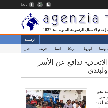
تابعنا
كالة إعلام الأعمال الرسولية البابوية منذ
الرئيسية
انوسيا
أوروبا
أمريكا
آسيا
أفريقيا
أخبار
اتحادية تدافع عن الأسر
ولبندي
مة نحو
 وصف
 أباد-
تورية