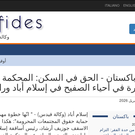
ITALIANO
ENGLI
د
1927 و
أوقي
باكستان - الحق في السكن: المحكمة ال
رة في أحياء الصفيح في إسلام أباد ورا
إسلام أباد (وكالة فيدس) - " انّها خطوة مه
باكستان
حماية حقوق المجتمعات المحرومة": هكذا
2
الاسقف جوزيف أرشاد، رئيس أساقفة إسلام
من حدة الفقر: التزام
راولبندي، التوجيه الصادر عن المحكمة الدس
ن الدولة والجماعة