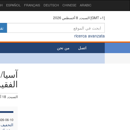
SH
ESPAÑOL
FRANÇAIS
DEUTSCH
CHINESE
ARABIC
السبت, 8 أغسطس 2026 [GMT +1]
تق
ricerca avanzata
اتصل
من نحن
آسيا/
الفقي
السبت, 18 أبريل 2026
026-06-10
التخفيف 
مشترك بي