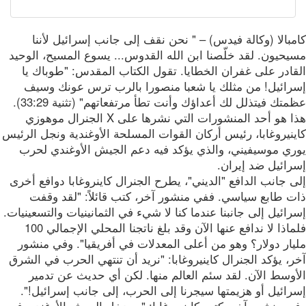
بالا (وكالة فيدس) – " نحن نقف إلى جانب إسرائيل لأننا
يحيون. لقد خلّصنا ابن الله القدوس... يسوع المسيح، الوحيد
قادر على غفران الخطايا. تقول الكتاب المقدس: "طوباك يا
رائيل! من مثلك يا شعبا منصورا بالرب ترس عونك وسيف
عظمتك فيتذلل لك أعداؤك وأنت تطأ مرتفعاتهم" (تثنية 33:29).
هذا هو أحد المنشورات التي نشرها على X الجنرال موهوزي
نيروغابا، رئيس أركان القوات المسلحة الأوغندية ونجل الرئيس
ري موسيفيني، والذي يؤكد فيه دعم الجيش الأوغندي لحرب
رائيل ضد إيران.
 جانب الدافع "الديني"، يطرح الجنرال كاينروغابا دوافع أخرى
ت طابع سياسي. ففي منشور آخر، كتب قائلاً: "لقد وقفت
ائيل إلى جانبنا عندما كنا لا شيء في الثمانينيات والتسعينيات.
فلماذا لا ندافع عنها الآن وقد بلغ ناتجنا المحلي الإجمالي 100
يار دولار؟ وهو من أعلى المعدلات في أفريقيا". وفي منشور
، يؤكد الجنرال كاينيروغابا: "نريد أن تنتهي الحرب في الشرق
أوسط الآن. لقد سئم العالم منها. لكن أي حديث عن تدمير
ائيل أو هزيمتها سيجرنا إلى الحرب، إلى جانب إسرائيل!".