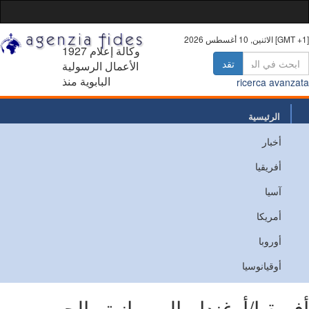
10 أغسطس 2026 [GMT +1]
1927 وكالة إعلام
تقد
الأعمال الرسولية
البابوية منذ
ricerca avanz
الرئيسية
أخبار
من نحن
أفريقيا
اتصل
آسيا
أمريكا
أوروبا
أوقيانوسيا
ريقيا/أوغندا - المسيانية والحرب