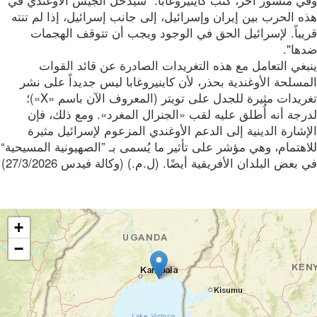
ي منشور آخر، كتب كاينيروغابا: "سيدخل الجيش الأوغندي في
 الحرب بين إيران وإسرائيل، إلى جانب إسرائيل، إذا لم تنته
يباً. لإسرائيل الحق في الوجود ويجب أن تتوقف الهجمات
ها".
غي التعامل مع هذه التغريدات الصادرة عن قائد القوات
سلحة الأوغندية بحذر، لأن كاينيروغابا ليس جديداً على نشر
تغريدات مثيرة للجدل على تويتر (المعروف الآن باسم «X»)؛
جة أنه أُطلق عليه لقب «الجنرال المغرد». ومع ذلك، فإن
شارة الدينية إلى الدعم الأوغندي المزعوم لإسرائيل مثيرة
هتمام، وهي مؤشر على تأثير ما يُسمى بـ ”الصهيونية المسيحية“
بعض البلدان الأفريقية أيضًا. (ل.م.) (وكالة فيدس 27/3/2026)
+
−