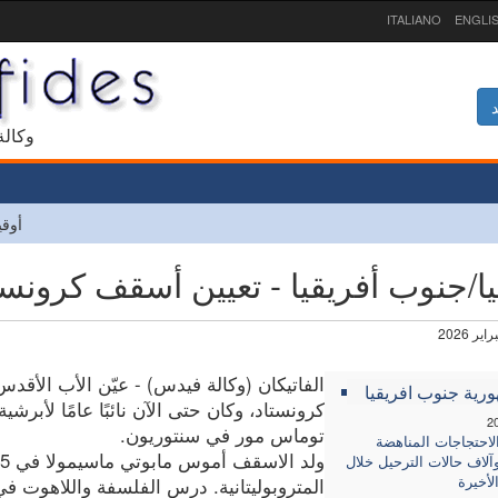
ITALIANO
ENGLI
د
1927 و
أوقي
يا/جنوب أفريقيا - تعيين أسقف كرونست
الفاتيكان (وكالة فيدس) - عيّن الأب الأقد
رية جنوب افريقيا
كرونستاد، وكان حتى الآن نائبًا عامًا لأبرشية
2
توماس مور في سنتوريون.
لاحتجاجات المناهضة
آلاف حالات الترحيل خلال
الأخيرة
المتروبوليتانية. درس الفلسفة واللاهوت في