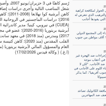
رُسم كاهنًا في 3 حزيران/يونيو 2007، وأصبح عضوًا في أبرشية بريتوريا المتروبوليتانية.
2
 الحوار لمكافحة كراهية
والترهيب الذي تتعرض له
2016)؛ دراسات الماجستير في الروحانية 
التي يقودها أجانب
2
اء إلى المجتمع الدولي
2017) ومدرس (منذ 018
لإعادة 10 آلاف مواطن من جنوب
العام والمسؤول المالي لأبرشية بريتوريا (منذ 021
(ا.غ.) ( وكالة فيدس 17/02/2026)
2
إجراءات ضد الهجرة غير
 في أعقاب موجة
ضد الأجانب. "لكن لا
اء اللوم على الأجانب في
وب أفريقيا"، كما يذكر
يبوكا
2
اقفة الكاثوليك تصاعد
عنف ضد المهاجرين
2