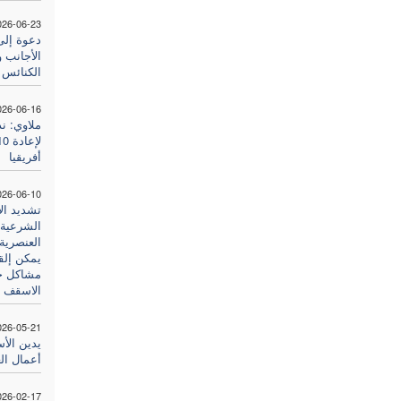
026-06-23
دعوة إلى
الأجانب 
الكنائس 
026-06-16
ملاوي: ند
أفريقيا
026-06-10
تشديد ال
الشرعية
العنصرية 
يمكن إلق
مشاكل جن
الاسقف س
026-05-21
يدين الأس
أعمال ال
026-02-17