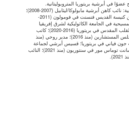
شغل المناصب التالية وأجرى دراسات إضافية: نائب كاهن أبرشية مابولوكا/ليثابيل (2007-2008)؛
كاهن أبرشية كوا نهلانغا (2008-2011)؛ كاهن كنيسة القديس فنسنت في فومولون (2011-
المسيحية في الجامعة الكاثوليكية لشرق إفريقيا
(CUEA) في نيروبي، كينيا؛ مدير كاتدرائية القلب المقدس في بريتوريا (2016-2020)؛ كاتب
أبرشية بريتوريا (2016-2020)؛ عضو في مجلس المستشارين (منذ 2016)؛ مدير روحي (منذ
2) في معهد سانت جون فياني في بريتوريا؛ قسيس أبرشي لجماعة
القلب المقدس (منذ 2020)؛ كاهن كنيسة سانت توماس مور في سنتوريون (منذ 2021)؛ النائب
2).