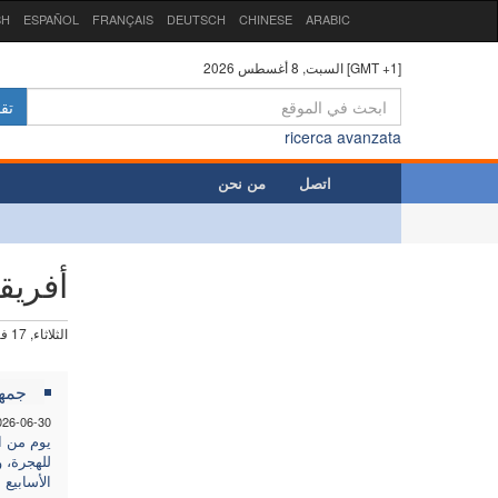
SH
ESPAÑOL
FRANÇAIS
DEUTSCH
CHINESE
ARABIC
السبت, 8 أغسطس 2026 [GMT +1]
تق
ricerca avanzata
اتصل
من نحن
أفريق
الثلاثاء, 17 فبراير 2026
جمهو
026-06-30
يوم من ا
للهجرة، و
الأسابيع 