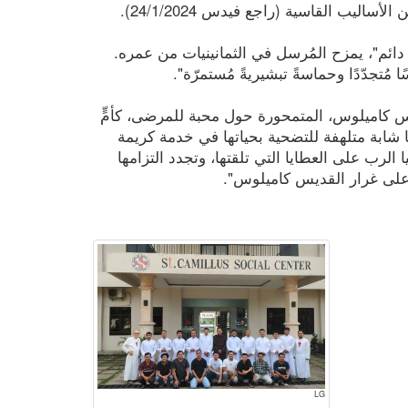
اليب القاسية (راجع فيدس 24/1/2024).
ه دائم"، يمزح المُرسل في الثمانينيات من عمره.
ُتجدّدًا وحماسةً تبشيريةً مُستمرّة".
ديس كاميلوس، المتمحورة حول محبة للمرضى، كأمٍّ
ا شابة متلهفة للتضحية بحياتها في خدمة كريمة
الرب على العطايا التي تلقتها، وتجدد التزامها
 على غرار القديس كاميلوس".
LG