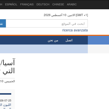
SH
ESPAÑOL
FRANÇAIS
DEUTSCH
CHINESE
ARABIC
الاثنين, 10 أغسطس 2026 [GMT +1]
تق
ricerca avanzata
اتصل
من نحن
آسيا/
التي 
الخميس, 10 يوليو 2025
026-07-25
الليون ا
المجالس 