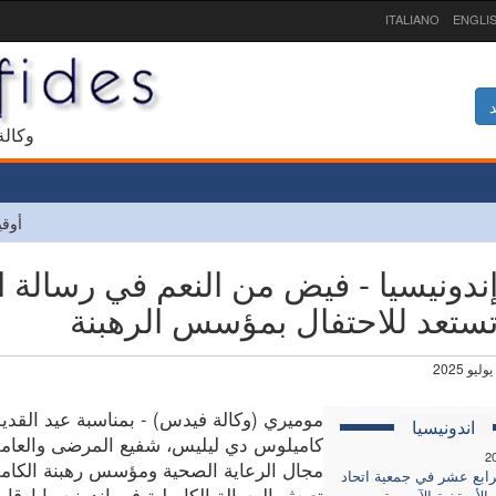
ITALIANO
ENGLI
د
1927 و
أوقي
إندونيسيا - فيض من النعم في رسالة 
تستعد للاحتفال بمؤسس الرهبنة
موميري (وكالة فيدس) - بمناسبة عيد القد
اندونيسيا
كاميلوس دي ليليس، شفيع المرضى والعام
2
مجال الرعاية الصحية ومؤسس رهبنة الكامل
لرابع عشر في جمعية اتحاد
تعيش الرسالة الكاميلية في إندونيسيا اوقا
الأسقفية الآسيوية