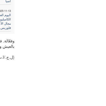
آسيا
025-11-13
اليوم الع
الكاميلي
مجال الأ
فلوريس
وفعّالة. 
بالعيش ون
(ل.ج./ا.ب.) 