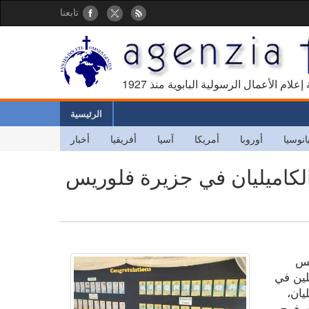
تابعنا
كالة إعلام الأعمال الرسولية البابوية منذ
الرئيسية
انوسيا
أوروبا
أمريكا
آسيا
أفريقيا
أخبار
الكاميليان في جزيرة فلوريس
يس
لين في
يان،
ت فرح