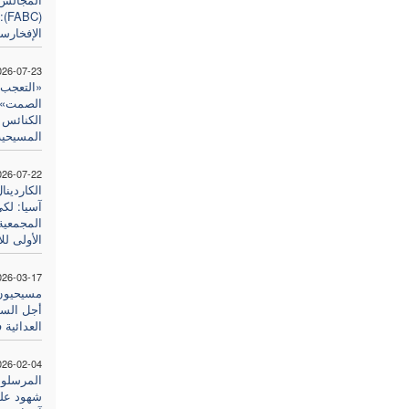
(C
الإفخارس
026-07-23
«التعجب 
الصمت». ي
الكنائس ا
المسيحية 
026-07-22
الكاردين
آسيا: لك
المجمعية
الأولى لل
026-03-17
مسيحيون
أجل السل
العدائية
026-02-04
المرسلون
شهود على