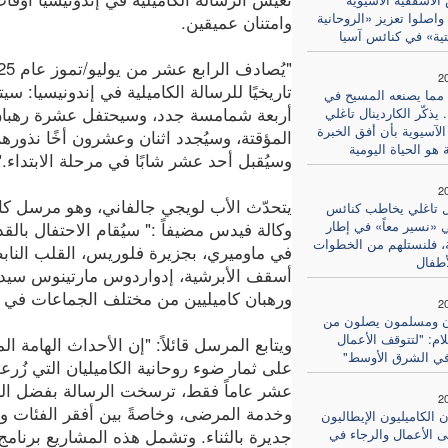
FAB): واصلوا تعزيز «الروحانية
وامتنان عميقين.
تية» في كنائس آسيا
2
تاريخيًا للرسالة الكاميلية في إندونيسيا: س
مما يصنعه المسيح في
أربعة شمامسة جدد، وسيحتفل عشرة رهبان
ذكّر الكاردينال تاغلي
لآسيوية بأن أفق الخبرة
المؤقتة، وسيُجدد اثنان وعشرون أخًا نذورهم
هو الحياة اليومية
وسيُقبل أحد عشر شابًا في مرحلة الابتداء."
2
يتحدّث الأب لويجي جالفاني، وهو مرسل كام
ال تاغلي يخاطب كنائس
ي «نسير معاً» في إطار
وكالة فيدس مضيفاً :" سيُقام الاحتفال بال
، فلنستلهم من الخطوات
في ماوميري، بجزيرة فلوريس، القلب الناب
أطفال
أسقف الأبرشية، إدواردوس مارتينوس سيدو، 
ورهبان كاميليين من مختلف الجماعات في جمي
2
 ومسلمون يصلون من
ام: "لتتوقف الأعمال
ويتابع المرسل قائلاً: "إن الأحداث الهامة 
 في الشرق الأوسط"
عشر عاماً فقط، ترسخت الرسالة بفضل العم
2
وخدمة المرضى، وخاصةً بين أفقر الفئات وأ
 الكاميليون الإيطاليون
 الأعمال والرجاء في
جديرة بالثناء. وتشمل هذه المشاريع برنامج