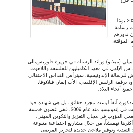
"يُصادف الرابع عشر من يوليو/تموز عام 2025 يومًا
يتم رسامة
LG
 نذورهم
 المؤقتة،
يلي (ميلانو) ورائد الرسالة في جزيرة فلوريس،الى
قداس الإلهي في معهد الكاميليين للفلسفة واللاهوت
ض للرسالة الإندونيسية. سيترأس القداس الاحتفالي
برفقة الرئيس الإقليمي، الأب إيفان فيلانوفا،
ع أنحاء البلاد.
المذكورة آنفاً ليست مجرد حقائق، بل هي شهادة حية
على ثمار ضوء روحانية الكاميليان التي زُرعت في إندونيسيا منذ عام 2009. ففي غضون خمسة
ل الدؤوب في مجال التعزيز والتكوين المهني،
كثرها تهميشاً، من خلال مشاريع اجتماعية متنوعة
 التغذية وتوفير ملاجئ جديدة لتحرير المرضى