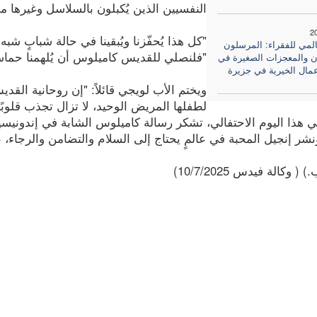
النفسيين الذين يُكبلون بالسلاسل وغيرها من الأس
2
"كل هذا يُحفّزنا ويُبقينا في حالة شبابٍ شب
المي للفقراء: المرسلون
"فلنصلي للقديس كاميلوس أن يُلهمنا حماسًا م
ون والمعجزات الصغيرة في
عمال الخيرية في جزيرة
ويختم الأب لويجي قائلاً: "إن روحانية الق
لطفلها المريض الوحيد، لا تزال تجذب قلوبً
في هذا اليوم الاحتفالي، تشكر رسالة كاميلوس الشابة في إندونيسيا 
شر إنجيل المحبة في عالمٍ يحتاج إلى السلام والتضامن والرجاء،
( وكالة فيدس 10/7/2025)