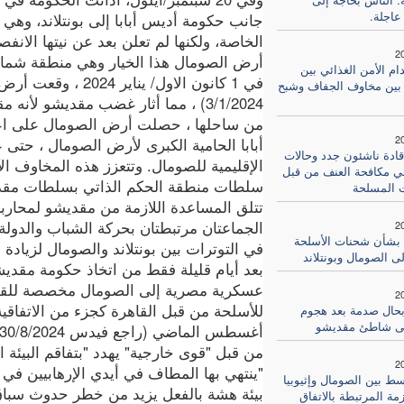
اجلة.
جانب حكومة أديس أبابا إلى بونتلاند، وهي 
الخاصة، ولكنها لم تعلن بعد عن نيتها الان
2
أرض الصومال هذا الخيار وهي منطقة شمالية 
دام الأمن الغذائي بين
في 1 كانون الاول/ ي
بين مخاوف الجفاف وشبح
3/1/2024) ، مما أثار غضب مقديشو ل
من ساحلها ، حصلت أرض الصومال على اعت
2
أبابا الحامية الكبرى لأرض الصومال ، حتى
 قادة ناشئون جدد وحالات
الإقليمية للصومال. وتتعزز هذه المخاوف الآن 
 مكافحة العنف من قبل
سلطات منطقة الحكم الذاتي بسلطات مقديشو
 المسلحة
تتلق المساعدة اللازمة من مقديشو لمحاربة
الجماعتان مرتبطتان بحركة الشباب والدولة ا
2
 بشأن شحنات الأسلحة
في التوترات بين بونتلاند والصومال لزيادة
لى الصومال وبونتلاند
بعد أيام قليلة فقط من اتخاذ حكومة مقدي
عسكرية مصرية إلى الصومال مخصصة للقوا
2
للأسلحة من قبل القاهرة كجزء من الاتفاق
حال صدمة بعد هجوم
ى شاطئ مقديشو
من قبل "قوى خارجية" يهدد "بتفاقم البيئة 
2
"ينتهي بها المطاف في أيدي الإرهابيين في 
سط بين الصومال وإثيوبيا
بيئة هشة بالفعل يزيد من خطر حدوث سبا
مة المرتبطة بالاتفاق