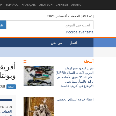
SH
ESPAÑOL
FRANÇAIS
DEUTSCH
CHINESE
ARABIC
الجمعة, 7 أغسطس 2026 [GMT +1]
تق
ricerca avanzata
اتصل
من نحن
أسحلة
أفريق
تقرير لمعهد ستوكهولم
وبونتل
الدولي لأبحاث السلام (SIPRI)
لعام 2026: سوق الأسلحة في
تزايد عالمياً، بينما تظل
الأوضاع في أفريقيا غامضة
الثلاثاء, 24 
أسحلة
إعطاء فرصة للسلام الحقيقي
026-04-29
الجفاف و
السياسية