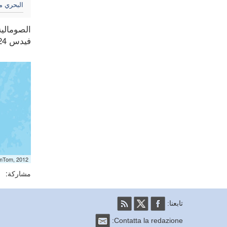
البحري م
الصومالية
فيدس 2/7/2024) ، لإثارة التوترات في جارتها (راجع فيدس 17/9/2024). (ل.م.) (وكالة فيدس 24/9/2024)
omTom, 2012
مشاركة:
تابعنا:
Contatta la redazione: