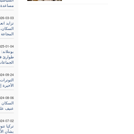
مساعدة ع
026-03-03
تزايد انع
السكان، 
المجاعة
025-01-04
بونتلاند:
طوارئ في
الجماعات
024-09-24
التوترات
الأخيرة إ
024-08-06
السكان ب
عنيف عل
024-07-02
تركيا تتو
بشأن الأز