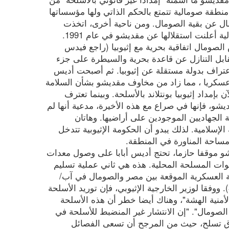
منطقة صومالية تتمتع بالحكم الذاتي ولها مؤسساتها
فصال عن بقية الصومال. ومن ناحية أخرى، اتخذت
أعلنت استقلالها عن مقديشو في عام 1991.
ناير 2024 ، وقعت أرض الصومال اتفاقية بحرية مع إثيوبيا (راجع فيدس
أنه مقابل التنازل عن قاعدة بحرية والسيطرة على جزء
راف بدولة مستقلة عن إثيوبيا. ثم أصبحت أديس
 عسكريا ، مما زاد من مخاوف مقديشو بشأن السلامة
بإمداد إثيوبيا بونتلاند بالأسلحة. وبينما تعترف
، فإنها في صراع مع هذه الأخيرة، مدعية أنها لم
 الجهاديين الموجودين على أراضيها. وهاتان
لإسلامية. لذلك يبدو أن الحكومة الإثيوبية تتدخل
 مساحة المناورة في المنطقة.
شو موقفا حازما، تحتج أديس أبابا على وصول معدات
ت المسلحة المحلية. هذه هي ثاني عملية تسليم
ية العسكرية الموقعة بين مصر والصومال في آب/
أغسطس الماضي (راجع فيدس 30/8/2024). ووفقا لوزير الخارجية الإثيوبي، فإن توريد الأسلحة
الأمنية الهشة"، وهناك أيضا خطر أن هذه الأسلحة
الصومال". "إن الانتشار غير المنضبط للأسلحة في
ق تسلح، حيث من المرجح أن تسعى الفصائل