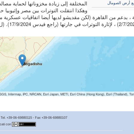
ع أرض الصومال
المختلفة إلى زيادة مخزوناتها لحماية مصا
وهكذا انتقلت التوترات بين مصر وإثيوبيا حو
 ، بدعم من القاهرة (لكن مقديشو لديها أيضا اتفاقيات عسكرية مهم
SGS, Intermap, iPC, NRCAN, Esri Japan, METI, Esri China (Hong Kong), Esri (Thailand), T
no Tel. +39-06-69880115 - Fax +39-06-69880107
icati con