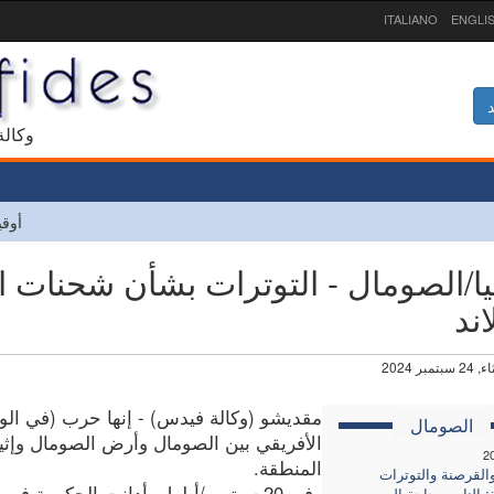
ITALIANO
ENGLI
د
1927 و
أوقي
يا/الصومال - التوترات بشأن شحنات ا
اند
سبتمبر 2024
مقديشو (وكالة فيدس) - إنها حرب (في ال
الصومال
الأفريقي بين الصومال وأرض الصومال وإثي
2
المنطقة.
القرصنة والتوترات
وفي 20 سبتمبر/أيلول، أدانت الحكومة 
: الناس بحاجة إلى