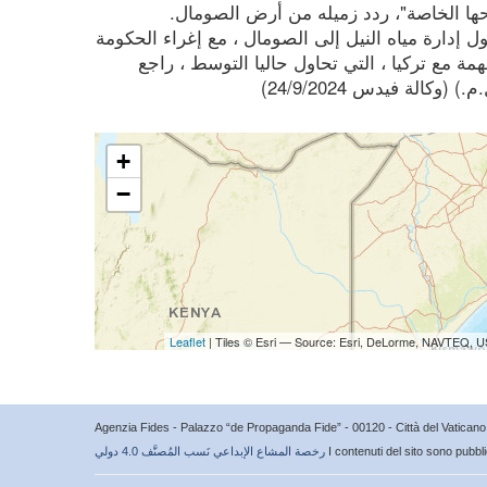
لحها الخاصة"، ردد زميله من أرض الصومال.
ل إدارة مياه النيل إلى الصومال ، مع إغراء الحكومة
ة مع تركيا ، التي تحاول حاليا التوسط ، راجع
+
−
Leaflet
| Tiles © Esri — Source: Esri, DeLorme, NAVTEQ, U
Agenzia Fides - Palazzo “de Propaganda Fide” - 00120 - Città del Vatica
I contenuti del sito sono pubbl
رخصة المشاع الإبداعي نَسب المُصنَّف 4.0 دولي