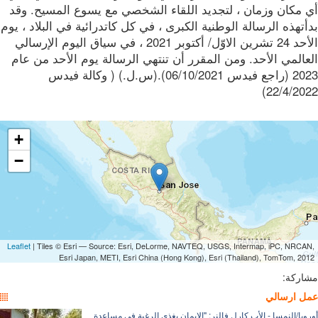
 مكان وزمان ، لتجديد اللقاء الشخصي مع يسوع المسيح. وقد
تهذه الرسالة الوطنية الكبرى ، في كل كاتدرائية في البلاد ، يوم
الأحد 24 تشرين الاوّل/ أكتوبر 2021 ، في سياق اليوم الإرسالي
المي الأحد. ومن المقرر أن تنتهي الرسالة يوم الأحد من عام
2023 (راجع فيدس 06/10/2021).(س.ل.) ( وكالة فيدس
22/4/20
+
−
Leaflet
| Tiles © Esri — Source: Esri, DeLorme, NAVTEQ, USGS, Intermap, iPC, NRCA
Esri Japan, METI, Esri China (Hong Kong), Esri (Thailand), TomTom, 20
ركة:
 ارسالي
وبا/النمسا - الأب كارل فالنر: "الإيمان يغذي الرغبة في مساعدة