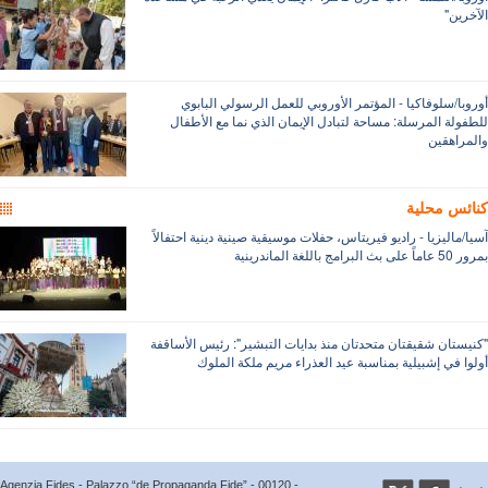
خرين"
وبا/سلوفاكيا - المؤتمر الأوروبي للعمل الرسولي البابوي
فولة المرسلة: مساحة لتبادل الإيمان الذي نما مع الأطفال
مراهقين
ئس محلية
/ماليزيا - راديو فيريتاس، حفلات موسيقية صينية دينية احتفالاً
لبرامج باللغة الماندرينية
يستان شقيقتان متحدتان منذ بدايات التبشير": رئيس الأساقفة
وا في إشبيلية بمناسبة عيد العذراء مريم ملكة الملوك
Agenzia Fides - Palazzo “de Propaganda Fide” - 00120 -