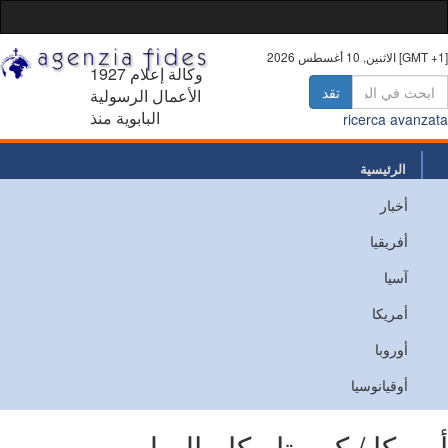
10 أغسطس 2026 [GMT +1]
1927 وكالة إعلام
تقد
الأعمال الرسولية
البابوية منذ
ricerca avanz
الرئيسية
أخبار
من نحن
أفريقيا
اتصل
آسيا
أمريكا
أوروبا
أوقيانوسيا
ريكا / كوستاريكا - الصليب