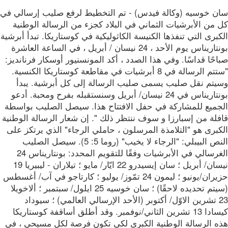
ن خوسيه (وكالة فيدس) - تم التخطيط لرفع صليب إرسالي في
من الأبرشيات الثماني في البلاد كجزء من الرسالة الوطنية
برى التي تنفذها الكنيسة الكاثوليكية في كوستاريكا. تبدأ أبرشية
بونتاريناس يوم الأحد ، 24 نيسان / أبريل ، في الساعة العاشرة
حًا قداسًا. وفي هذا الصدد ، أكد المونسنيور أوسكار فرنانديز:
"ستتم الرسالة في 8 أبرشيات في مقاطعة كوستاريكا الكنسية.
يتم نقل صليب يسمى صليب الرسالة إلى كل أبرشية. يبدأ
بونتاريناس في 24 نيسان/ أبريل وسنستقبله بفرح ومحبة. أدعو
جميع للمشاركة في حفل الافتتاح هذا. سيصل الصليب بواسطة
فلة من إسبارزا و سوف ننتظر ذلك ". إن شعار الرسالة الوطنية
برى هو "التلامذة المرسلون ، حاملي الرجاء" الذي يرتكز على
النص البيبلي: "الرجاء لا يخيب" (روما 5: 5). سيصل الصليب
الغرسالي في الأبرشيات وفقًا للتقويم المحدد: بونتاريناس 24
نيسان/ أبريل ؛ سان إيسيدرو 22 ايّار/ مايو ؛ تيلاران - ليبيريا 19
حزيران/يونيو ؛ ليمون 24 تمّوز/ يوليو ؛ كارتاجو في آب/ أغسطس
(سيتم تحديده لاحقًا) ؛ سان خوسيه 25 ايلول/ سبتمبر ؛ ألاخويلا
23 تشرين الاوّل/ أكتوبر (الأحد الإرسالي العالمي) ؛ سيوداد
كيسادا 13 تشرين الثاني/نوفمبر. وقد أطلق أساقفة كوستاريكا
ه الرسالة الوطنية الكبرى لكي تكون فرصة لكل مسيحي ، في