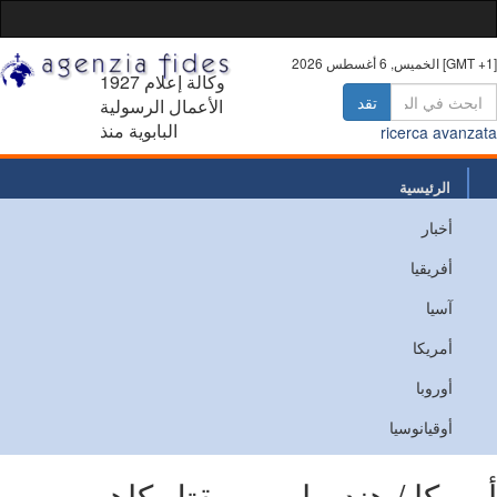
 أغسطس 2026 [GMT +1]
1927 وكالة إعلام
تقد
الأعمال الرسولية
البابوية منذ
ricerca avanz
الرئيسية
أخبار
من نحن
أفريقيا
اتصل
آسيا
أمريكا
أوروبا
أوقيانوسيا
ريكا / هندوراس - مقتل كاهن