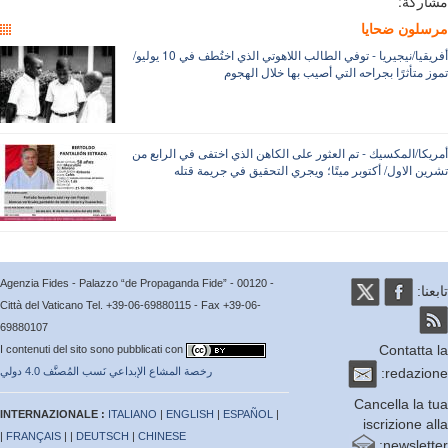
ركة:
لون ضحايا
أفريقيا/نيجيريا - توفي الطالب اللاهوتي الذي اختُطف في 10 يوليو/
 متأثرًا بجراحه التي أصيب بها خلال الهجوم
يكا/المكسيك - تم العثور على الكاهن الذي اختفى في الرابع من
ين الاول/ أكتوبر ميتًا؛ ويجري التحقيق في جريمة قتله
Agenzia Fides - Palazzo “de Propaganda Fide” - 00120 -
عنا:
Città del Vaticano Tel. +39-06-69880115 - Fax +39-06-
69880107
Contatta
I contenuti del sito sono pubblicati con
redazio
رخصة المشاع الإبداعي نَسب المُصنَّف 4.0 دولي
Cancella la 
INTERNAZIONALE :
ITALIANO
|
ENGLISH
|
ESPAÑOL
|
iscrizione a
|
FRANÇAIS
| |
DEUTSCH
|
CHINESE
newslett