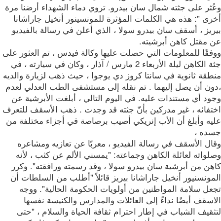
ُثر على جثته شمال سان بيدرو. تروي دماء الشهداء أرضنا مرة
رى ": هذه هي الكلمات المؤثرة للمونسينور أنخيل جاراشانا
يز ، أسقف سان بيدرو سولا ، الذي أعلن في رسالة بالفيديو
 مقتل كاهن أبرشيته.
فقًا للمعلومات التي حصلت عليها وكالة فيدس ، تم العثور على
جثة الكاهن ليلة الأربعاء 2 مارس / آذار ، وكان في سيارته ، في
قة ثانوية في سانتا كروز دي يوجوا ، حيث ذهب لزيارة والديه
ون أن يصل إليهما . تم نقله إلى مستشفى الطب العدلي لعدم
د أي مستندات عليه. في اليوم التالي ، أبلغت الأبرشية عن
تفائه ، غير مدركين بأنّ جثته قد وجدت . ذهب الأسقف للتعرف
يه وأبلغ أن الأب إنريكي أصيب برصاصة في أجزاء مختلفة من
ده ،
ال الأسقف في رسالة الفيديو ، معربًا عن تعازيه ومشاعره
واته لعائلة الكاهن وجماعته: "يمسني الألم عن كثب ، لأنه
هن من أبرشية سان بيدرو سولا ، وقد رسمته ورافقته". وكرر
ونسنيور أنخيل جاراشانا بيريز قائلاً "أطلب من السلطات أن
عل سلامة المواطنين من أولويات الحكومة الحالية". ووجه
سقف أيضًا نداءً إلى العائلات والمدارس والكنيسة نفسها
قيف الشباب في إطار احترام ثقافة الحياة والسلام ، "حتى