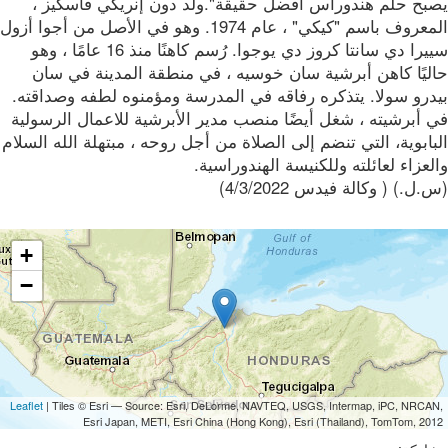
بح حلم هندوراس أفضل حقيقة".ولد دون إنريكي فاسكيز ،
المعروف باسم "كيكي" ، عام 1974. وهو في الأصل من أجوا أزول
سييرا دي سانتا كروز دي يوجوا. رُسم كاهنًا منذ 16 عامًا ، وهو
ليًا كاهن أبرشية سان خوسيه ، في منطقة المدينة في سان
درو سولا. يتذكره رفاقه في المدرسة ومؤمنوه لطفه وصداقته.
 أبرشيته ، شغل أيضًا منصب مدير الأبرشية للاعمال الرسولية
ابوية، التي تنضم إلى الصلاة من أجل روحه ، مبتهلة الله السلام
عزاء لعائلته وللكنيسة الهندوراسية.
ل.) ( وكالة فيدس 4/3/2022)
+
−
Leaflet
| Tiles © Esri — Source: Esri, DeLorme, NAVTEQ, USGS, Intermap, iPC, NRCA
Esri Japan, METI, Esri China (Hong Kong), Esri (Thailand), TomTom, 20