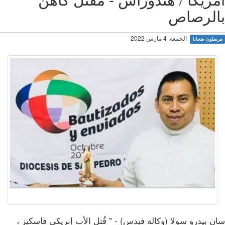
الرصاص
الجمعة, 4 مارس 2022
سلون ضحايا
 بيدرو سولا (وكالة فيدس) - " قُتل الأب إنريكي فاسكيز ،