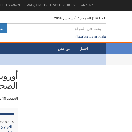
SH
ESPAÑOL
FRANÇAIS
DEUTSCH
CHINESE
ARABIC
الجمعة, 7 أغسطس 2026 [GMT +1]
تق
ricerca avanzata
اتصل
من نحن
أوروب
الصحي
الجمعة, 19 ديسمبر 2014
022-07-16
اللاجئون
الفادي ف