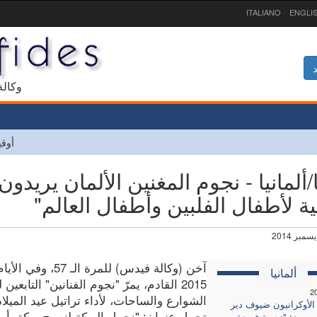
ITALIANO
ENGLI
د
1927 و
أوقي
ا/ألمانيا - نجوم المغنين الألمان يريد
ة لأطفال الفلبين وأطفال العالم"
آخن (وكالة فيدس) 
ألمانيا
2015 القادم، يمرّ "نجوم الفنانين" التاب
2
الشوارع والساحات، لأداء تراتيل عيد المي
 الأوكرانيون ضيوف دير
تحمل عنوان: "نحمل البركة لنصبح بركة، أمل
ي بون: "تجربة فريدة