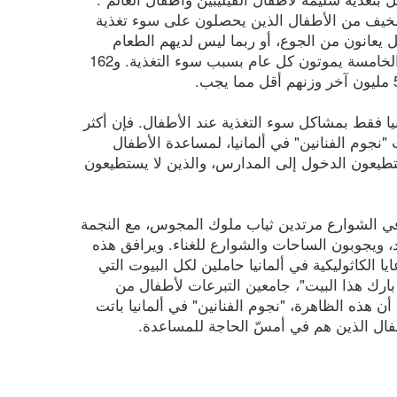
المخيف من الأطفال الذين يحصلون على سوء تغذية
أن حوالي 842 مليون طفل يعانون من الجوع، أو ربما ليس لديهم الطعام
الكافي لحياتهم. فإن 2.6 مليون طفل دون الخامسة يموتون كل عام بسبب سوء التغذية. و162
يا فقط بمشاكل سوء التغذية عند الأطفال. فإن أكثر
"نجوم الفنانين" في ألمانيا، لمساعدة الأطفال
ستطيعون الدخول إلى المدارس، والذين لا يستطيعون
 في الشوارع مرتدين ثياب ملوك المجوس، مع النجمة
د، ويجوبون الساحات والشوارع للغناء. ويرافق هذه
الكاثوليكية في ألمانيا حاملين لكل البيوت التي
بارك هذا البيت"، جامعين التبرعات لأطفال من
أن هذه الظاهرة، "نجوم الفنانين" في ألمانيا باتت
فال الذين هم في أمسّ الحاجة للمساعدة.