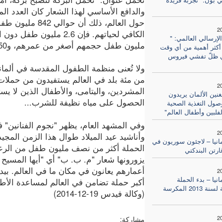
والدافع الأساسي لهذا الشعار كان العدد 
حول العالم، ذلك 
2
لإرسالي العالمي: "
مليون طفل حجمهم أصغر من عمرهم، و50 مليون آخر وزنهم أقل مما يجب.
أكثر أهمية من أي وقت
ظلّ تفشي فيروس
ولا تُعنى منظمة الطفول المقدسة في ألمان
من مئة بلد في العالم يستفيدون من حملات 
2
المشردين، واليتامى، والأطفال الذين لا ي
نين الألمان يريدون
الحصول على مياه نظيفة للشرب...
ول التغذية الصحية
فلبين وأطفال العالم"
وفي المشهد العام، يظهر "نجوم الفنانين"
2
وأناشيد عيد الميلاد طوال هذا الزمن المجي
مانيا – لاجئون سوريون في
الحملة أكثر من نصف مليون طفل من الرعايا 
ارتن البندكتي
يزورونها شعار "م. ب. ب" أي "أيها المسيح 
أعمارهم يعانون في مكان ما في العالم. بيد 
2
انيا – بدء الحملة
أكبر حملة تضامن في العالم لمساعدة الأط
التبشيرية لسنة 2013 المكرسة
(وكالة فيدس 19-12-2014)
2
مشاركة: