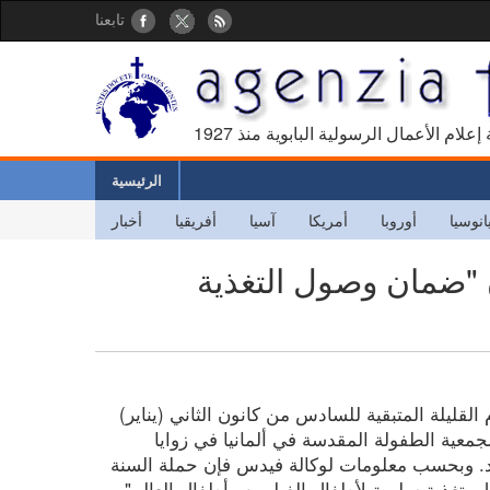
تابعنا
كالة إعلام الأعمال الرسولية البابوية منذ
الرئيسية
انوسيا
أوروبا
أمريكا
آسيا
أفريقيا
أخبار
ون "ضمان وصول التغذية
للمرة الـ 57، وفي الأيام القليلة المتبقية للسادس من كانون الثاني (يناير)
عين لجمعية الطفولة المقدسة في ألمانيا في زوايا
لاد. وبحسب معلومات لوكالة فيدس فإن حملة السنة
 بتغذية سليمة لأطفال الفيليبين وأطفال العالم".