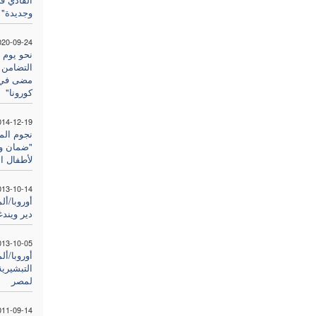
وجديدة"
020-09-24
نحو يوم ا
التضامن 
مضى في 
كورونا"
014-12-19
نجوم المغ
"ضمان وص
لأطفال ال
013-10-14
أوروبا/أل
دير ويندغ
013-10-05
أوروبا/ألم
لمصر
011-09-14