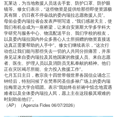
瓦莱达，为当地救援人员送去手套、防护口罩、防护眼
镜等。修女们表示，“这些物资是提供给那些即使资源极
其有限，仍日夜不停奋战的委内瑞拉志愿救援人员”。
母佑会委内瑞拉省会发表声明写道，“我们感谢天主，使
我们有机会成为一座桥梁，让来自安第斯大学多学科大
学研究与服务中心、物流配送平台、我们学校的校友，
以及委内瑞拉国内外众多善心人士所捐赠的物资直接送
达真正需要帮助的人手中”。修女们继续表示，“这次行
动也让我们能与那些失去一切的人共同分担痛苦，并亲
身见证来自委内瑞拉及其他国家的救援人员、来自志愿
者、医生、护理人员以及消防员无私奉献的精神。他们
正在灾区竭尽所能、全力投入救援工作”。
七月五日主日，教宗良十四世带领世界各国信众诵念三
钟经后，特别问候了在梵蒂冈圣伯多禄广场上的委内瑞
拉梅里达大学合唱团。表示“我始终在祈祷中惦念地震遇
难者以及全体委内瑞拉人民，愿上主在这段极其艰难的
时刻助佑他们”。
（AP）（Agenzia Fides 06/07/2026）