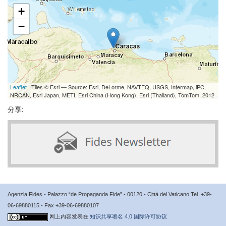
+
−
Leaflet
| Tiles © Esri — Source: Esri, DeLorme, NAVTEQ, USGS, Intermap, iPC,
NRCAN, Esri Japan, METI, Esri China (Hong Kong), Esri (Thailand), TomTom, 2012
分享:
Agenzia Fides - Palazzo “de Propaganda Fide” - 00120 - Città del Vaticano Tel. +39-
06-69880115 - Fax +39-06-69880107
网上内容发表在
知识共享署名 4.0 国际许可协议