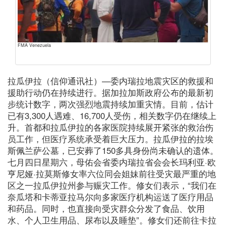
FMA Venezuela
拉瓜伊拉（信仰通讯社）—委内瑞拉地震灾区的救援和
援助行动仍在持续进行。据加拉加斯政府公布的最新初
步统计数字，两次强烈地震持续加重灾情。目前，估计
已有3,300人遇难、16,700人受伤，相关数字仍在继续上
升。首都和拉瓜伊拉的各家医院持续展开紧张的救治伤
员工作，但医疗系统承受着巨大压力。拉瓜伊拉的拉埃
斯佩兰萨公墓，已安葬了150多具身份尚未确认的遗体。
七月四日星期六，母佑会省委内瑞拉省会会长玛利亚·欧
亨尼娅·拉莫斯修女率六位同会姐妹前往受灾最严重的地
区之一拉瓜伊拉州参与赈灾工作。修女们表示，“我们在
奈瓜塔和卡蒂亚拉马尔向多家医疗机构运送了医疗用品
和药品。同时，也直接向受灾群众分发了食品、饮用
水、个人卫生用品、尿布以及睡垫”。修女们还前往卡拉