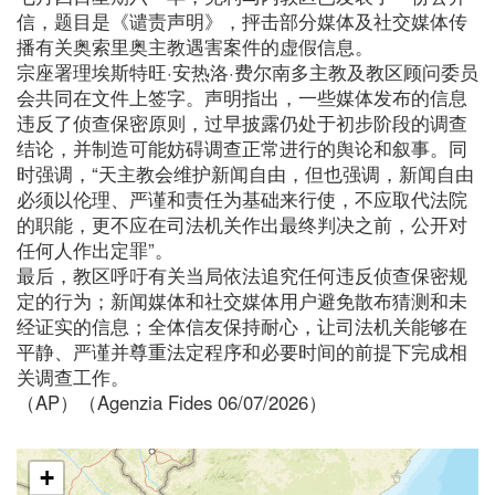
信，题目是《谴责声明》，抨击部分媒体及社交媒体传
播有关奥索里奥主教遇害案件的虚假信息。
宗座署理埃斯特旺·安热洛·费尔南多主教及教区顾问委员
会共同在文件上签字。声明指出，一些媒体发布的信息
违反了侦查保密原则，过早披露仍处于初步阶段的调查
结论，并制造可能妨碍调查正常进行的舆论和叙事。同
时强调，“天主教会维护新闻自由，但也强调，新闻自由
必须以伦理、严谨和责任为基础来行使，不应取代法院
的职能，更不应在司法机关作出最终判决之前，公开对
任何人作出定罪”。
最后，教区呼吁有关当局依法追究任何违反侦查保密规
定的行为；新闻媒体和社交媒体用户避免散布猜测和未
经证实的信息；全体信友保持耐心，让司法机关能够在
平静、严谨并尊重法定程序和必要时间的前提下完成相
关调查工作。
（AP）（Agenzia Fides 06/07/2026）
+