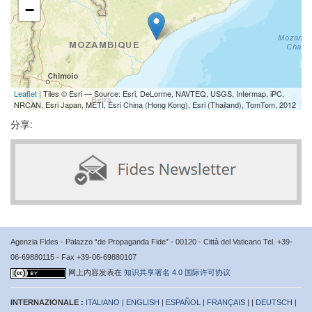
−
Leaflet
| Tiles © Esri — Source: Esri, DeLorme, NAVTEQ, USGS, Intermap, iPC,
NRCAN, Esri Japan, METI, Esri China (Hong Kong), Esri (Thailand), TomTom, 2012
分享:
Agenzia Fides - Palazzo “de Propaganda Fide” - 00120 - Città del Vaticano Tel. +39-
06-69880115 - Fax +39-06-69880107
网上内容发表在
知识共享署名 4.0 国际许可协议
INTERNAZIONALE :
ITALIANO
|
ENGLISH
|
ESPAÑOL
|
FRANÇAIS
| |
DEUTSCH
|