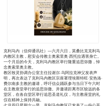
克利马内（信仰通讯社）—六月六日，莫桑比克克利马
内教区主教，慰安会传教士奥索里奥·西托拉遇害身亡。
一个月后的今天，克利马内教区举行隆重追思弥撒，悼
念奥索里奥主教。
教区牧灵协调办公室主任拉谢尔·乌阿拉克神父发表声
明，再次表达了克利马内教区宗座署理埃斯特旺·安热洛·
费尔南多主教的邀请，呼吁信众踊跃参与当日下午六时
在主教座堂举行的追思弥撒。并邀请距离市区较远的各
堂区，在各自堂区举行追思圣道礼仪，与主教座堂的礼
仪在精神上保持共融。
七月四日星期六一早，克利马内教区已发表了一份公开