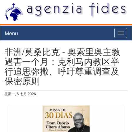
Menu
Toggl
naviga
非洲/莫桑比克 - 奥索里奥主教
遇害一个月：克利马内教区举
行追思弥撒、呼吁尊重调查及
保密原则
星期一, 6 七月 2026