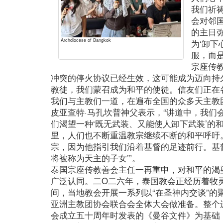
我们祈
会对邻
的主日
Archdiocese of Bangkok
为‘卸下
服，而
宗座传
冲突的停火协议已经生效，这可能成为迈向持
教徒，我们蒙召成为和平的使徒。信友们正在
我们与主教们一道，在遍布全国的众多天主教
皮亚查特·马孔坎普神父表示，“讲道中，我们
们渴望一种‘既无武装、又能使人卸下武装’的
里，人们也不断重温教宗继续不断的和平呼吁
宗，因为他指引我们沿着基督的足迹前行。基
将被称为天主的子女’”。
泰国宗座传教善会主任一再重申，对和平的渴
广泛认同。二O二六年，泰国教会正经历着牧灵
间，当地教会开展一系列以“在圣神内交谈”的
亚洲主教团协会联合会全体大会做准备。整个
会成立五十周年时发表的《曼谷文件》为基础