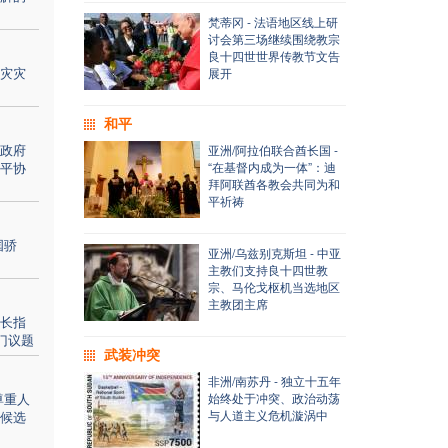
梵蒂冈 - 法语地区线上研
讨会第三场继续围绕教宗
良十四世世界传教节文告
灾灾
展开
和平
政府
亚洲/阿拉伯联合酋长国 -
平协
“在基督内成为一体”：迪
拜阿联酋各教会共同为和
平祈祷
国骄
亚洲/乌兹别克斯坦 - 中亚
主教们支持良十四世教
宗、马伦戈枢机当选地区
主教团主席
长指
门议题
武装冲突
非洲/南苏丹 - 独立十五年
尊重人
始终处于冲突、政治动荡
与人道主义危机漩涡中
候选