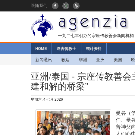
跟随我们
一九二七年创办的宗座传教善会新闻机构
HOME
遇害传教士
统计资料
新闻通讯
教廷
非洲
亚洲
美国
亚洲/泰国 - 宗座传教善
建和解的桥梁”
星期六, 4 七月 2026
曼谷（
任、曼
普神父
人们心