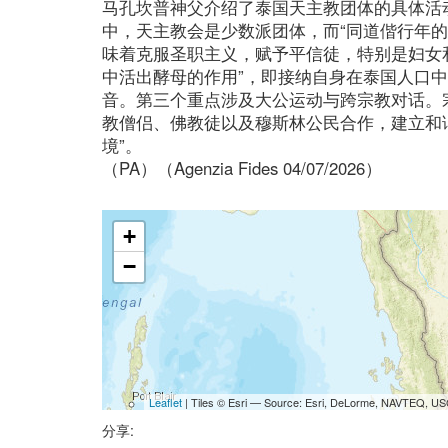
马孔坎普神父介绍了泰国天主教团体的具体活
中，天主教会是少数派团体，而“同道偕行年的
味着克服圣职主义，赋予平信徒，特别是妇女
中活出酵母的作用”，即接纳自身在泰国人口中
音。第三个重点涉及大公运动与跨宗教对话。
教僧侣、佛教徒以及穆斯林公民合作，建立和
境”。
（PA）（Agenzia Fides 04/07/2026）
+
−
Leaflet
| Tiles © Esri — Source: Esri, DeLorme, NAVTEQ, USG
分享: