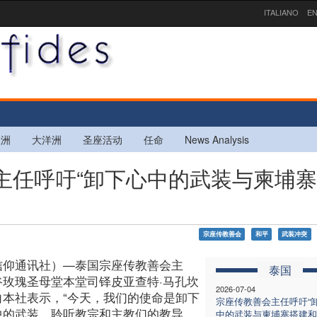
ITALIANO
EN
欧洲
大洋洲
圣座活动
任命
News Analysis
会主任呼吁“卸下心中的武装与柬埔
宗座传教善会
和平
武装冲突
信仰通讯社）—泰国宗座传教善会主
泰国
谷玫瑰圣母堂本堂司铎皮亚查特·马孔坎
2026-07-04
向本社表示，“今天，我们的使命是卸下
宗座传教善会主任呼吁“
中的武装。聆听教宗和主教们的教导，
中的武装与柬埔寨搭建和