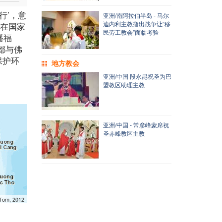
行’，意
亚洲/南阿拉伯半岛 - 马尔
迪内利主教指出战争让“移
徒在国家
民劳工教会”面临考验
播福
都与佛
保护环
地方教会
亚洲/中国 段永昆祝圣为巴
盟教区助理主教
亚洲/中国 - 常彦峰蒙席祝
圣赤峰教区主教
mTom, 2012