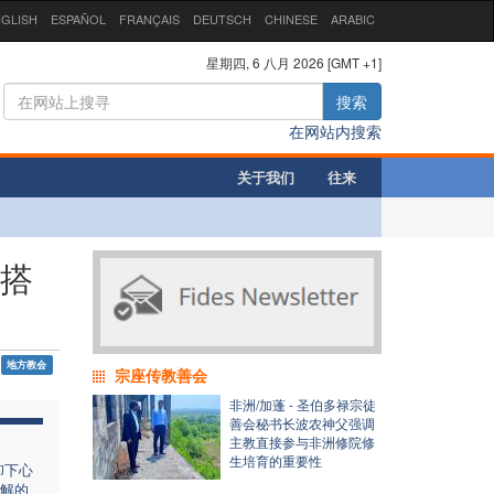
GLISH
ESPAÑOL
FRANÇAIS
DEUTSCH
CHINESE
ARABIC
星期四, 6 八月 2026 [GMT +1]
搜索
在网站内搜索
关于我们
往来
寨搭
地方教会
宗座传教善会
非洲/加蓬 - 圣伯多禄宗徒
善会秘书长波农神父强调
主教直接参与非洲修院修
生培育的重要性
卸下心
解的