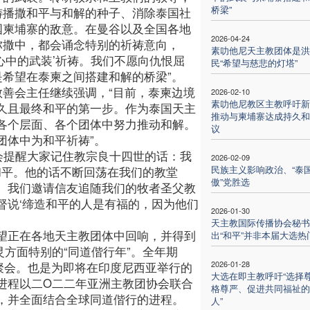
桥梁”
祷播撒和平与和解的种子、消除泰国社
国柬埔寨的敌意。在曼谷以及全国各地
2026-04-24
弥撒中，都会诵念特别的祈祷意向，
素叻他尼天主教团体是洪
心中的武装’祈祷。我们不愿向仇恨屈
民“希望与慈悲的灯塔”
是希望在泰柬之间搭建和解的桥梁”。
教善会主任继续强调，“目前，泰柬边境
2026-02-10
素叻他尼教区主教呼吁新
久且最终和平的第一步。作为泰国天主
推动与柬埔寨达成持久和
各个层面、各个团体中努力推动和解。
议
团体中为和平祈祷”。
会提醒大家记住教宗良十四世的话：我
2026-02-09
民族主义影响政治、“泰
和平。他的话不断回荡在我们的教堂
傲”党胜选
。我们邀请信友追随我们的牧者圣父教
督说‘缔造和平的人是有福的，因为他们
2026-01-30
天主教国际传播协会秘书
望正在各地天主教团体中回响，并得到
出“和平”并非本届大选热
方面特别的“同道偕行年”。全年期
2026-01-28
聚会。也是为即将在印度尼西亚举行的
大选在即主教呼吁“选择
进程以二O二二年亚洲主教团协会联合
格尊严、促进共同福祉的
，并全面结合全球同道偕行的进程。
人”