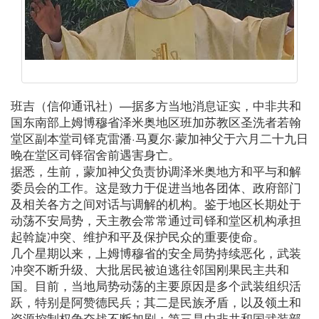
班吉（信仰通讯社）—据多方当地消息证实，中非共和
国东南部上姆博穆省泽米奥地区班加苏教区圣洗者若翰
堂区副本堂司铎克雷潘·马夏尔·蒙加神父于六月二十九日
晚在堂区司铎宿舍前遇害身亡。
据悉，生前，蒙加神父负责协调泽米奥地方和平与和解
委员会的工作。这是致力于促进当地各团体、政府部门
及相关各方之间对话与调解的机构。鉴于地区长期处于
动荡不安局势，天主教会常常通过司铎和堂区机构承担
起斡旋冲突、维护和平及保护民众的重要使命。
几个星期以来，上姆博穆省的安全局势持续恶化，武装
冲突不断升级、大批居民被迫逃往邻国刚果民主共和
国。目前，当地局势动荡的主要原因是多个武装组织活
跃，特别是阿赞德民兵；其二是民族矛盾，以及领土和
资源控制权争夺战不断加剧；第三是中非共和国武装部