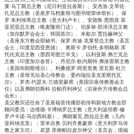
莱·马丁斯总主教（尼日利亚拉各斯）、安杰洛·文琴佐·
扎尼总主教（圣座罗马档案馆与图书馆荣休馆长）、保
罗·朱利埃蒂总主教（意大利卢卡）、安德鲁·恩凯亚·富
亚尼亚总主教（喀麦隆班门达）、伯多禄·郑泽淳总主教
（加尔默罗会会士，韩国首尔）、米歇尔·贾拉赫神父
（圣座东方教会部秘书、保罗·布迪·克莱登总主教（圣言
会士，印度尼西亚恩德）、奥斯卡·罗伯托·多明格斯·库
托伦克总主教（墨西哥图兰辛戈）、以利亚斯·弗兰克总
主教（印度加尔各答）、丹尼尔·欧内斯特·弗洛雷斯主教
（美国布朗斯维尔）、利桑德罗·阿里里奥·里瓦斯·杜兰
主教（圣母无玷圣心传教会，委内瑞拉圣克里斯托瓦
尔）、罗杰·约瑟夫·兰德里蒙席（美国宗座传教善会主
任）以及弗朗切斯科·拉帕乔利神父（宗座外方传教会总
会长）。
圣父教宗还任命了圣座福音传播部初传和新地方教会部
顾问委员：达维德·卡博纳罗总主教（意大利波坦察-穆
罗卢卡诺-马尔西科新）、弗朗索瓦·西拉总主教（几内
亚科纳克里）；雷米吉奥·贝利齐奥蒙席（意大利罗马传
教之家主任）、若瑟·库南帕拉皮尔神父（圣言会，现福