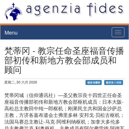
Menu
Toggl
naviga
梵蒂冈 - 教宗任命圣座福音传播
部初传和新地方教会部成员和
顾问
星期二, 30 六月 2026
福音传播部
教宗良十四世
梵蒂冈城（信仰通讯社）—圣父教宗良十四世正任命圣
座福音传播部初传和新地方教会部枢机成员：日本大阪-
高松总主教田中纯一郎枢机；刚果民主共和国金沙萨总
主教，方济各嘉布遣会士弗里多林·安邦戈·贝松古枢机；
法国马赛总主教让-马克·阿维利纳枢机；加拿大多伦多
总主教弗兰克·利奥枢机。主教成员有阿尔弗雷德·阿德瓦