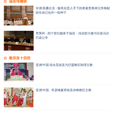
福音传播部
非洲/莫桑比克 - 惨死在恶人手下的奥索里奥神父所奉献
的生命已化作一粒种子
梵蒂冈 - 四个世纪服务于福音：传信部大楼与宗座乌尔
巴诺公学
教宗良十四世
亚洲/中国 段永昆祝圣为巴盟教区助理主教
亚洲/中国 - 常彦峰蒙席祝圣赤峰教区主教