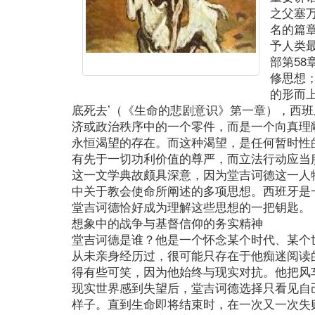
之父塞
名的篇
予人类
部第5
修思想
的形而
底死去’（《生命的悲剧意识》第一章），西
济或政治秩序中的一个零件，而是一个向真理
永恒渴望的存在。而这种渴望，是任何暂时性
有先于一切功利价值的尊严，而立法行动应当
这一文学典故颇具深意，因为堂吉诃德这一人
中关于教会使命所阐述的多项思想。西班牙是
堂吉诃德恰好成为理解这些思想的一把钥匙。
想象中的战争与基督信仰的务实精神
堂吉诃德是谁？他是一个怀念某个时代、某个
从未亲身经历过，很可能只存在于他痴迷阅读
得有些可笑，因为他始终与现实对抗。他把风
现实世界感到失望后，堂吉诃德选择只看见自
样子。直到生命即将结束时，在一次又一次失