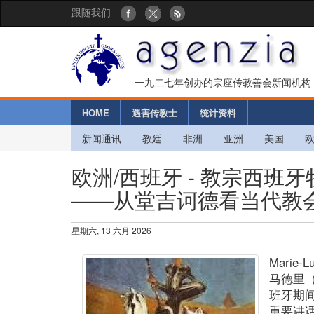
跟随我们
一九二七年创办的宗座传教善会新闻机构
HOME
遇害传教士
统计资料
新闻通讯
教廷
非洲
亚洲
美国
欧洲/西班牙 - 教宗西班
——从堂吉诃德看当代教
星期六, 13 六月 2026
Marie-Lu
马德里
班牙期
重要讲