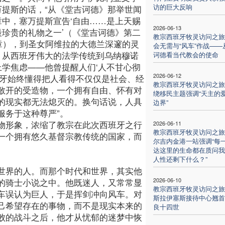
访的巨大反响
万提斯的话，“从《堂吉诃德》那举世闻
章中，塞万提斯宣告‘自由……是上天赐
2026-06-13
最珍贵的礼物之一’（《堂吉诃德》第二
教宗西班牙牧灵访问之旅
8章），到圣女阿维拉的大德兰深邃的灵
会无需与“风车”作战——
；从西班牙伟大的法学传统到乌纳穆诺
诃德看当代教会的使命
上学焦虑——他曾提醒人们‘人不甘心彻
2026-06-12
班牙始终懂得把人看得不仅仅是社会、经
教宗西班牙牧灵访问之旅
敞开的受造物，一个拥有自由、怀有对
绕移民主题强调“天主的
的现实都无法熄灭的。换句话说，人具
边界”
服务于这种尊严”。
物形象，浓缩了教宗在此次西班牙之行
2026-06-11
教宗西班牙牧灵访问之旅
一个拥有悠久基督宗教传统的国家，而
尔吉内金港一站强调“每
达这里的生命都在质问我
人性还剩下什么？”
世界的人。而那个时代和世界，其实他
2026-06-10
的骑士小说之中。他既迷人，又常常显
教宗西班牙牧灵访问之旅
车误认为巨人，于是挥剑冲向风车。对
斯拉伊塞斯接待中心翘首
己希望存在的事物，而不是现实本来的
良十四世
败的战斗之后，他才从忧郁的迷梦中恢