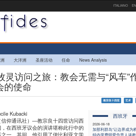
ITALIANO
EN
欧洲
大洋洲
圣座活动
任命
News Analysis
牙牧灵访问之旅：教会无需与“风车”
会的使命
教宗良十四世
艺术
cile Kubacki
西班牙
（信仰通讯社）—教宗良十四世访问西
2026-06-18
间，在西班牙议会的演讲堪称此行中的
加那利群岛“让边界成为桥
话之一。其间，他引用了伊比利亚文学
特内里费明爱负责人谈教