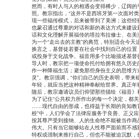
然而，有时人与人的相遇会变得稀少，辽阔的
照。教宗指出，“这并不是西班牙第一次面对
现一些福传模式，后来被带到了美洲；这些经
也蒙召通过尊重的对话和新的表达方式来建设
话和文化理解开展福传的塔拉韦拉修士、在美洲
为一个“走出去的主教”的典范，特别适合今天
换言之，基督徒若要在社会中找到自己的位置
或投身于文化战争。福音用多个比喻描述基督
导人时，教宗把一项使命托付给拥有悠久历史
作一种降福生活；避免那些身份主义的思维方
灵”。教宗强调，“你们自己的历史表明，带
年轻，就应当把这种精神奉献给世界。真正年
随后，教宗邀请议员们仰望那些描绘《福音》
为了记住“公共权力所作出的每一个决定，都
……现代自由的形成，也得益于长期的良知教
校”中，人们学会了法律应服务于良善、正义
按其尊严受到接纳、人的生命绝不能被当作商
伟大。只有当它能够站在人性尊严面前而不感
特权或强制来推行自己，但也不能被迫沉默，