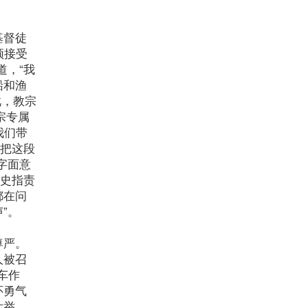
基督徒
须接受
道，“我
船和渔
此，教宗
宗专属
我们带
来把这段
字面意
历史指责
都在问
”。
尊严。
人被召
车作
怀勇气
壮举，