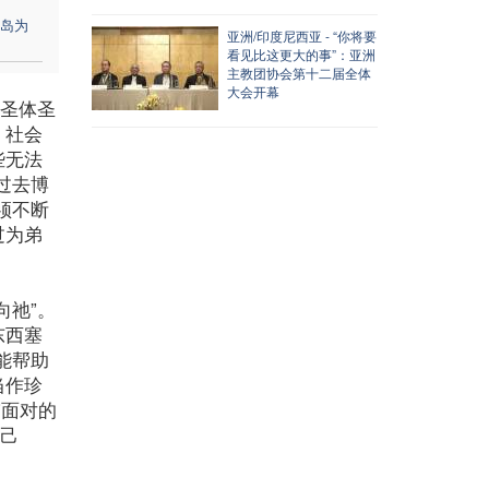
岛为
亚洲/印度尼西亚 - “你将要
看见比这更大的事”：亚洲
主教团协会第十二届全体
大会开幕
，圣体圣
、社会
些无法
过去博
须不断
过为弟
向祂”。
东西塞
能帮助
当作珍
”面对的
自己