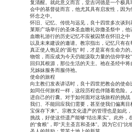
复清醒。就此意义而言，堂吉诃德是一个极具
会中的基督徒而言，他尤其具有启发性，因为他
怀念之中。
怀旧、记忆、传统与远见，良十四世多次谈到
莱斯广场举行的圣体圣血瞻礼弥撒圣祭中，他
血瞻礼游行的历史记忆不应被囚禁在怀旧之中
以及未来建设的邀请。教宗指出，记忆只有在
真正使人饱足的“面包” 时，才是富有生命力
物馆，而应成为今天仍能汲取力量的信仰学校
回归其根源，那位生活的天主。祂在圣经中将
兄姊妹服务而服侍祂。
使命的旅程
向主教们发表讲话时，良十四世把教会的使命
如同任何旅程一样，这段历程也伴随着危险。
进自己的行囊。对于如何面对这场旅程的挑战
我们、不能回应我们需要，甚至使我们偏离目
宝保存下来”。宗教文化遗产的管理也是如此，
挑战，好使这些遗产能够“结出果实”。此外
的“食粮”，即“天主圣言和圣体”。因为它们“
圣人的鼓励：荒芜土地上的新芽