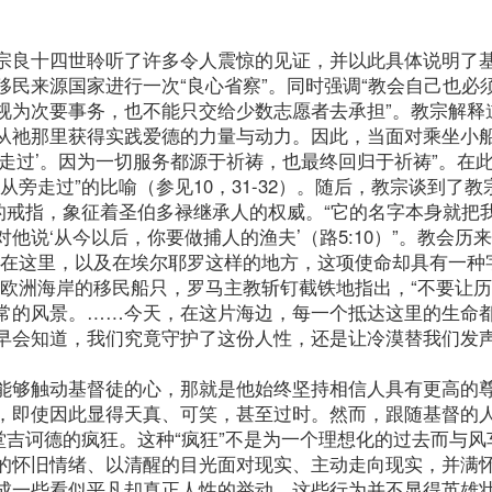
宗良十四世聆听了许多令人震惊的见证，并以此具体说明了
民来源国家进行一次“良心省察”。同时强调“教会自己也必
视为次要事务，也不能只交给少数志愿者去承担”。教宗解释
从祂那里获得实践爱德的力量与动力。因此，当面对乘坐小
走过’。因为一切服务都源于祈祷，也最终回归于祈祷”。在
旁走过”的比喻（参见10，31-32）。随后，教宗谈到了教
的戒指，象征着圣伯多禄继承人的权威。“它的名字本身就把
说‘从今以后，你要做捕人的渔夫’（路5:10）”。教会历
“在这里，以及在埃尔耶罗这样的地方，这项使命却具有一种
达欧洲海岸的移民船只，罗马主教斩钉截铁地指出，“不要让
常的风景。……今天，在这片海边，每一个抵达这里的生命
早会知道，我们究竟守护了这份人性，还是让冷漠替我们发声
能够触动基督徒的心，那就是他始终坚持相信人具有更高的
，即使因此显得天真、可笑，甚至过时。然而，跟随基督的
堂吉诃德的疯狂。这种“疯狂”不是为一个理想化的过去而与风
的怀旧情绪、以清醒的目光面对现实、主动走向现实，并满
成一些看似平凡却真正人性的举动，这些行为并不显得英雄