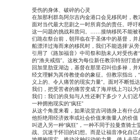
受伤的身体、破碎的心灵
在加那利群岛阿尔吉内金港口会见移民时，教
面对当代最大悲剧之一时所肩负的责任。呼吁移
这一问题的挑战和质问。……接纳移民不能被
们跪在祭台前，朝拜临在于圣体中的基督，并
船漂洋过海而来的移民时，我们不能选择‘从旁
引用了《路加福音》中司祭和肋未人对受伤者“从
的“渔夫戒指”。这枚为每位新任教宗特别打造
回加里肋亚湖边，基督在那里召叫伯多禄，并对他
经文理解为其传教使命的象征。但教宗指出，
义上的、令人痛苦的现实力量”。面对不断抵
我们，把受苦者的痛苦变成了海岸线上习以为
我们：我们的良知与人性还剩下多少？人们迟
一种拥抱现实的“疯狂”
从这个角度来看，如果说堂吉诃德身上有什么
他拒绝用经济效率或社会价值来衡量人的价值
叫进入另一种“疯狂”，一种不同于拉曼查骑士
战、沉迷于怀旧的幻想。而是让福音净化自己
地拥抱现实。推动这种行动的力量，使人去完