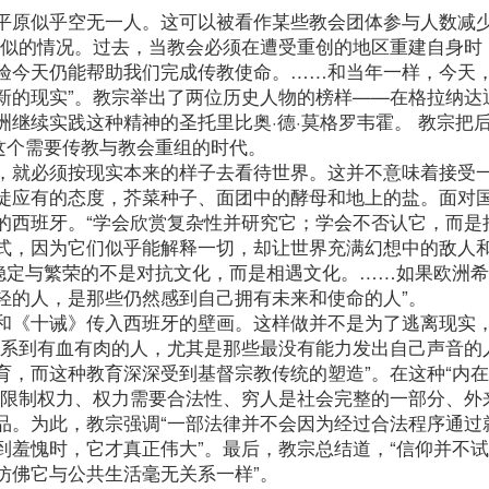
平原似乎空无一人。这可以被看作某些教会团体参与人数减
类似的情况。过去，当教会必须在遭受重创的地区重建自身时
验今天仍能帮助我们完成传教使命。……和当年一样，今天
新的现实”。教宗举出了两位历史人物的榜样——在格拉纳达
继续实践这种精神的圣托里比奥·德·莫格罗韦霍。 教宗把
这个需要传教与教会重组的时代。
，就必须按现实本来的样子去看待世界。这并不意味着接受
徒应有的态度，芥菜种子、面团中的酵母和地上的盐。面对
的西班牙。“学会欣赏复杂性并研究它；学会不否认它，而是
式，因为它们似乎能解释一切，却让世界充满幻想中的敌人
来稳定与繁荣的不是对抗文化，而是相遇文化。……如果欧洲
轻的人，是那些仍然感到自己拥有未来和使命的人”。
和《十诫》传入西班牙的壁画。这样做并不是为了逃离现实
关系到有血有肉的人，尤其是那些最没有能力发出自己声音的
育，而这种教育深深受到基督宗教传统的塑造”。在这种“内
应限制权力、权力需要合法性、穷人是社会完整的一部分、外
品。为此，教宗强调“一部法律并不会因为经过合法程序通过
到羞愧时，它才真正伟大”。最后，教宗总结道，“信仰并不
仿佛它与公共生活毫无关系一样”。