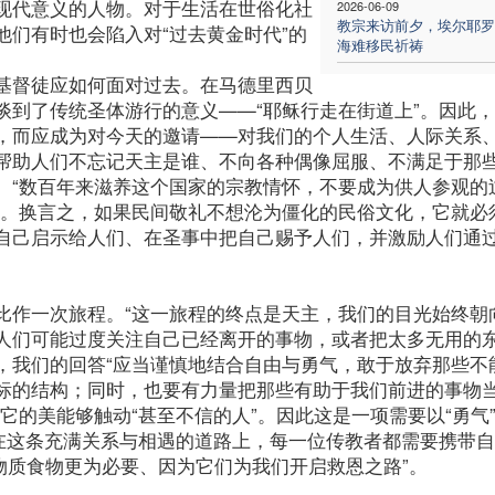
现代意义的人物。对于生活在世俗化社
2026-06-09
教宗来访前夕，埃尔耶罗
们有时也会陷入对“过去黄金时代”的
海难移民祈祷
基督徒应如何面对过去。在马德里西贝
谈到了传统圣体游行的意义——“耶稣行走在街道上”。因此
，而应成为对今天的邀请——对我们的个人生活、人际关系
帮助人们不忘记天主是谁、不向各种偶像屈服、不满足于那
的。“数百年来滋养这个国家的宗教情怀，不要成为供人参观的
”。换言之，如果民间敬礼不想沦为僵化的民俗文化，它就必
自己启示给人们、在圣事中把自己赐予人们，并激励人们通
比作一次旅程。“这一旅程的终点是天主，我们的目光始终朝
人们可能过度关注自己已经离开的事物，或者把太多无用的
，我们的回答“应当谨慎地结合自由与勇气，敢于放弃那些不
标的结构；同时，也要有力量把那些有助于我们前进的事物
它的美能够触动“甚至不信的人”。因此这是一项需要以“勇气
，在这条充满关系与相遇的道路上，每一位传教者都需要携带
比物质食物更为必要、因为它们为我们开启救恩之路”。