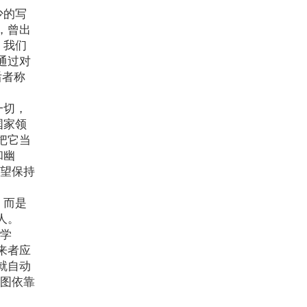
少的写
，曾出
，我们
通过对
后者称
一切，
国家领
把它当
和幽
希望保持
，而是
人。
在学
来者应
就自动
试图依靠