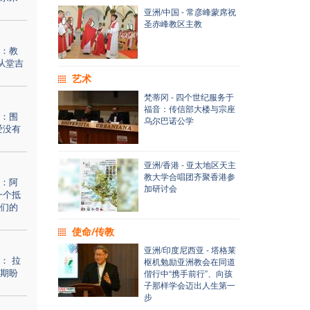
亚洲/中国 - 常彦峰蒙席祝
圣赤峰教区主教
：教
从堂吉
艺术
梵蒂冈 - 四个世纪服务于
福音：传信部大楼与宗座
：围
乌尔巴诺公学
爱没有
亚洲/香港 - 亚太地区天主
教大学合唱团齐聚香港参
：阿
加研讨会
一个抵
们的
使命/传教
亚洲/印度尼西亚 - 塔格莱
： 拉
枢机勉励亚洲教会在同道
期盼
偕行中“携手前行”、向孩
子那样学会迈出人生第一
步