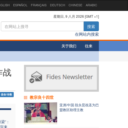
GLISH
ESPAÑOL
FRANÇAIS
DEUTSCH
CHINESE
ARABIC
星期日, 9 八月 2026 [GMT +1]
搜索
在网站内搜索
关于我们
往来
作战
使命/传教
教宗良十四世
亚洲/中国 段永昆祝圣为巴
盟教区助理主教
梁”：
宗来