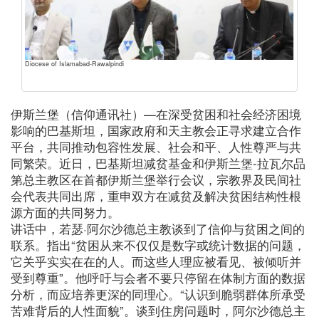
Diocese of Islamabad-Rawalpindi
伊斯兰堡（信仰通讯社）—在深受贫困和社会经济困境
影响的巴基斯坦，国家政府和天主教会正寻求建立合作
平台，共同推动包容性发展、社会和平、人性尊严与共
同繁荣。近日，巴基斯坦减贫基金和伊斯兰堡-拉瓦尔品
第总主教区在首都伊斯兰堡举行会议，宗教界及民间社
会代表共同出席，重申双方在减贫及解决贫困结构性根
源方面的共同努力。
讲话中，若瑟·阿尔沙德总主教谈到了信仰与贫困之间的
联系。指出“贫困从来不仅仅是数字或统计数据的问题，
它关乎实实在在的人。而这些人理应被看见、被倾听并
受到尊重”。他呼吁与会者不要只停留在体制方面的数据
分析，而应培养更深的同理心。“认识到脆弱群体所承受
苦难背后的人性面貌”。谈到住房问题时，阿尔沙德总主