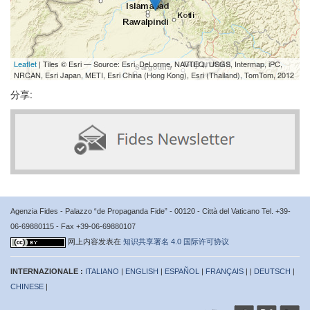
Leaflet
| Tiles © Esri — Source: Esri, DeLorme, NAVTEQ, USGS, Intermap, iPC,
NRCAN, Esri Japan, METI, Esri China (Hong Kong), Esri (Thailand), TomTom, 2012
分享:
Agenzia Fides - Palazzo “de Propaganda Fide” - 00120 - Città del Vaticano Tel. +39-
06-69880115 - Fax +39-06-69880107
网上内容发表在
知识共享署名 4.0 国际许可协议
INTERNAZIONALE :
ITALIANO
|
ENGLISH
|
ESPAÑOL
|
FRANÇAIS
| |
DEUTSCH
|
CHINESE
|