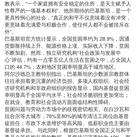
教表示，“一个家庭拥有安全稳定的住所，是天主赋予人
性尊严的一项基本权利”。他所期待的巴基斯坦，是一个
更具怜悯心的社会，“真正的和平不仅意味着没有冲突，
更意味着充满爱与积极合作，使任何人都不会被排斥在
外”。
巴基斯坦官方统计显示，全国贫困率约为 28.9%，因通
货膨胀持续上升、能源价格上涨、实际收入下降，贫困
不断加剧。然而，独立研究机构“社会政策与发展中
心”评估，约有一点零五亿人生活在贫困之中，占全国人
口的 44.7%；农村地区贫困率明显高于城市地区。
阿尔沙德总主教特别指出，巴基斯坦的少数派宗教群体
往往承担着更沉重的经济负担。多项人权组织、社会经
济研究机构和非政府组织的报告显示，国内基督徒贫困
率明显高于全国平均水平；社会经济脆弱性更加突出；
在就业、教育和社会流动方面面临结构性障碍。
贫困问题与劳动力市场中的歧视密切相关。在白沙瓦和
拉合尔等大城市，76%至80%的城市清洁工岗位由基督
徒担任；市政下水道维护等高风险、低薪职业也主要由
基督徒承担。 与此同时，根据巴基斯坦全国正义与和平
委员会等机构引用的数据，基督徒识字率约为 19%，而