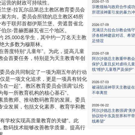
校运营的财政可持续性。
2026-07-15
宗教领袖与政府合作成功
斯兰堡-拉瓦尔品第总主教区教育委员会
所谓渎神案引发的暴力冲
发展方向。委员会所辖的总主教区45所
分布于联邦首都伊斯兰堡、旁遮普省北
2026-07-09
开伯尔-普赫图赫瓦省三个地区。
充满活力拉合尔教会恪守
济各精神建设对话、希望
25,000名学生，其中约一万名天主教
足情谊
后者绝大多数为穆斯林。
在善度特别“儿童年”。为此，提高儿童
2026-07-08
教会首要任务，特别是为天主教青年创
阿尔沙德总主教重申教会
保护儿童且反对虐待儿童
线“维护儿童尊严及保护”
育委员会共同制定了一项为期五年的行动
仅仅是一项文化追求，更是一项具有转化
2026-07-03
在一起”。教区教育委员会强调“以伦
被诬陷渎神罪天主教徒在
为每一所教育机构的核心基石”。
不幸离世
素质教师、推动数码教育的发展。委员
2026-06-22
专业发展，包括文化素养、教育学和教
阿尔沙德总主教强调“美
协议给中东及世界和平带
有学校实现高质量教育的关键”。此
线希望”
，数码技术能够改善教学质量、提高行
界。