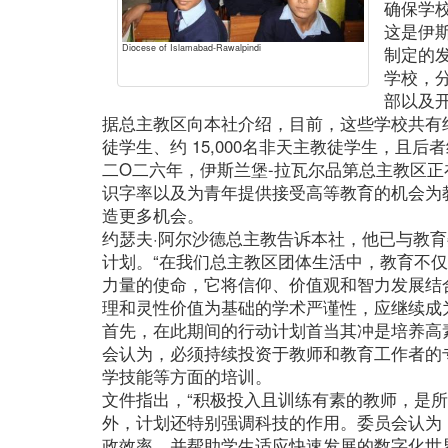
确保学
这是伊
Diocese of Islamabad-Rawalpindi
制定的
学校，
部以及
据总主教区向本社介绍，目前，这些学校共有约 
徒学生、约 15,000名非天主教徒学生，且
二O二六年，伊斯兰堡-拉瓦尔品第总主教区正
识字率以及为青年提供接受高等教育的机会为
造更多机会。
约瑟夫·阿尔沙德总主教告诉本社，他已与教
计划。“在我们总主教区团体生活中，教育不
力量的使命，它将信仰、价值观和智力发展结合
理和灵性价值为基础的学术严谨性，应继续成
首先，在此期间的行动计划首当其冲是培养高
会认为，必须持续投资于教师和教育工作者的
学技能等方面的培训。
文件指出，“积极投入且训练有素的教师，是所
外，计划还特别强调科技的作用。委员会认为
政效率，并帮助学生适应快速发展的数字化世