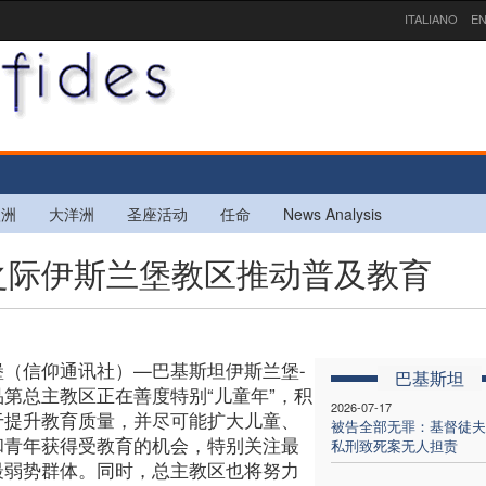
ITALIANO
EN
欧洲
大洋洲
圣座活动
任命
News Analysis
年”之际伊斯兰堡教区推动普及教育
堡（信仰通讯社）—巴基斯坦伊斯兰堡-
巴基斯坦
品第总主教区正在善度特别“儿童年”，积
2026-07-17
于提升教育质量，并尽可能扩大儿童、
被告全部无罪：基督徒夫
和青年获得受教育的机会，特别关注最
私刑致死案无人担责
最弱势群体。同时，总主教区也将努力