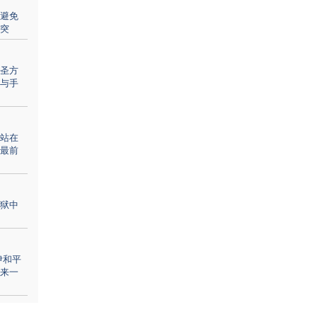
避免
突
圣方
与手
站在
最前
狱中
伊和平
来一