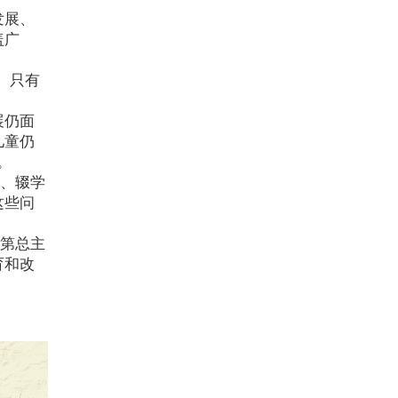
发展、
盖广
。只有
展仍面
儿童仍
。
下、辍学
这些问
品第总主
育和改