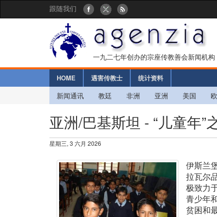
跟随我们
一九二七年创办的宗座传教善会新闻机构
HOME
遇害传教士
统计资料
新闻通讯
教廷
非洲
亚洲
美国
亚洲/巴基斯坦 - “儿童
星期三, 3 六月 2026
伊斯兰
拉瓦尔
极致力
青少年
贫困和