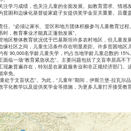
关注学习成绩，也关注儿童的全面发展。如教育需求、情感
为贫困和边缘化基督徒家庭子女提供奖学金至关重要。且覆
责任。“必须让家长、堂区和地方团体积极参与儿童教育过程
系时，教育事业才能真正蓬勃发展”。
管地区整体教育状况优于巴基斯坦许多农村地区，但儿童发
边缘社区之间，儿童生活条件存在明显差距。许多贫困地区
 90,000名学龄儿童失学，约占当地学龄儿童总数的 15%
正面临一场“教育紧急状态”。主要问题包括了文盲率居高不
工现象普遍存在，特别是在家庭服务业和非正规经济部门。
能幸免。
童处于文盲状态”。为此，“儿童年”期间，伊斯兰堡-拉瓦尔
数字化教学以及提供奖学金等措施，为更多儿童打开接受教