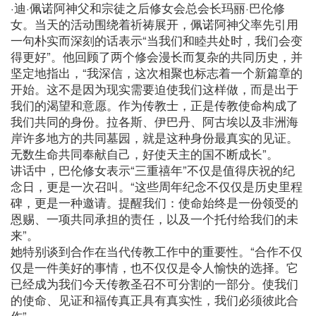
·迪·佩诺阿神父和宗徒之后修女会总会长玛丽·巴伦修
女。当天的活动围绕着祈祷展开，佩诺阿神父率先引用
一句朴实而深刻的话表示“当我们和睦共处时，我们会变
得更好”。他回顾了两个修会漫长而复杂的共同历史，并
坚定地指出，“我深信，这次相聚也标志着一个新篇章的
开始。这不是因为现实需要迫使我们这样做，而是出于
我们的渴望和意愿。作为传教士，正是传教使命构成了
我们共同的身份。拉各斯、伊巴丹、阿古埃以及非洲海
岸许多地方的共同墓园，就是这种身份最真实的见证。
无数生命共同奉献自己，好使天主的国不断成长”。
讲话中，巴伦修女表示“三重禧年”不仅是值得庆祝的纪
念日，更是一次召叫。“这些周年纪念不仅仅是历史里程
碑，更是一种邀请。提醒我们：使命始终是一份领受的
恩赐、一项共同承担的责任，以及一个托付给我们的未
来”。
她特别谈到合作在当代传教工作中的重要性。“合作不仅
仅是一件美好的事情，也不仅仅是令人愉快的选择。它
已经成为我们今天传教圣召不可分割的一部分。使我们
的使命、见证和福传真正具有真实性，我们必须彼此合
作”。