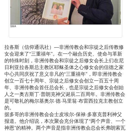
SMA
拉各斯（信仰通讯社）—非洲传教会和宗徒之后传教修
女会迎来了“三重禧年”。在一个融合历史、使命与革新
的特殊时刻，非洲传教会和宗徒之后修女会长上们在尼
日利亚拉各斯总主教区耶稣圣体之心修女会的信德之家
中心共同庆祝了意义非凡的“三重禧年”，即非洲传教会
创立一百七十周年、宗徒之后修女会创立一百五十周
年、非洲传教会首任总会长，也是宗徒之后修女会创始
人之一奥古斯丁·普朗克神父诞辰二百周年。非洲传教会
是可敬礼的梅尔基奥尔·德·马里翁·布雷西拉克主教创立
的。
据多哥的非洲传教会会士皮埃尔-保禄·多塞克普利神父
报道。他介绍说，本次聚会充分体现了“两个声音、一个
神恩”的精神。两个声音是指非洲传教会总会长弗朗索瓦