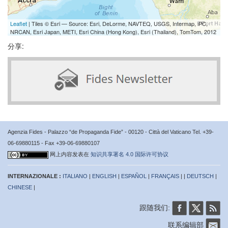
Leaflet
| Tiles © Esri — Source: Esri, DeLorme, NAVTEQ, USGS, Intermap, iPC,
NRCAN, Esri Japan, METI, Esri China (Hong Kong), Esri (Thailand), TomTom, 2012
分享:
Agenzia Fides - Palazzo “de Propaganda Fide” - 00120 - Città del Vaticano Tel. +39-
06-69880115 - Fax +39-06-69880107
网上内容发表在
知识共享署名 4.0 国际许可协议
INTERNAZIONALE :
ITALIANO
|
ENGLISH
|
ESPAÑOL
|
FRANÇAIS
| |
DEUTSCH
|
CHINESE
|
跟随我们:
联系编辑部