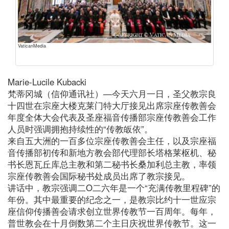
VaticanMedia
Marie-Lucile Kubacki
梵蒂冈城（信仰通讯社）—今天六月一日，圣父教宗良
十四世在宗座大楼克莱门特大厅接见出席宗座传教善会
年度全体大会代表及圣座福音传播部宗座传教善会工作
人员时强调拥抱持续性的“传教皈依”。
来自五大洲的一百多位宗座传教善会主任，以及宗座福
音传播部初传和新地方教会部代理部长塔格莱枢机、秘
书长恩瓦丘库总主教和第二秘书长桑加利总主教，率领
宗座传教善会国际秘书处成员出席了教宗接见。
讲话中，教宗强调二O二六年是一个“充满传教里程碑”的
年份。其中最重要的纪念之一，是教宗比约十一世应宗
座信仰传播善会请求创立世界传教节一百周年。每年，
普世教会在十月倒数第二个主日庆祝世界传教节。这一