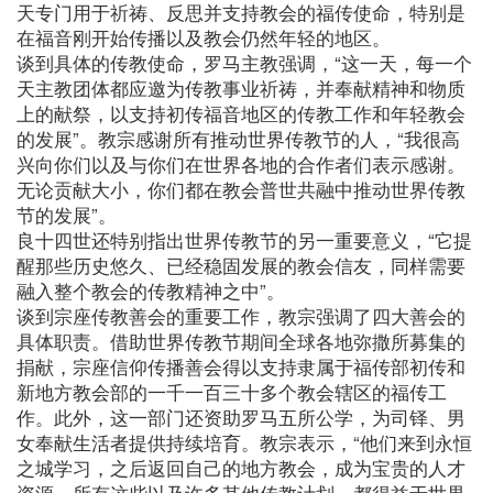
天专门用于祈祷、反思并支持教会的福传使命，特别是
在福音刚开始传播以及教会仍然年轻的地区。
谈到具体的传教使命，罗马主教强调，“这一天，每一个
天主教团体都应邀为传教事业祈祷，并奉献精神和物质
上的献祭，以支持初传福音地区的传教工作和年轻教会
的发展”。教宗感谢所有推动世界传教节的人，“我很高
兴向你们以及与你们在世界各地的合作者们表示感谢。
无论贡献大小，你们都在教会普世共融中推动世界传教
节的发展”。
良十四世还特别指出世界传教节的另一重要意义，“它提
醒那些历史悠久、已经稳固发展的教会信友，同样需要
融入整个教会的传教精神之中”。
谈到宗座传教善会的重要工作，教宗强调了四大善会的
具体职责。借助世界传教节期间全球各地弥撒所募集的
捐献，宗座信仰传播善会得以支持隶属于福传部初传和
新地方教会部的一千一百三十多个教会辖区的福传工
作。此外，这一部门还资助罗马五所公学，为司铎、男
女奉献生活者提供持续培育。教宗表示，“他们来到永恒
之城学习，之后返回自己的地方教会，成为宝贵的人才
资源。所有这些以及许多其他传教计划，都得益于世界