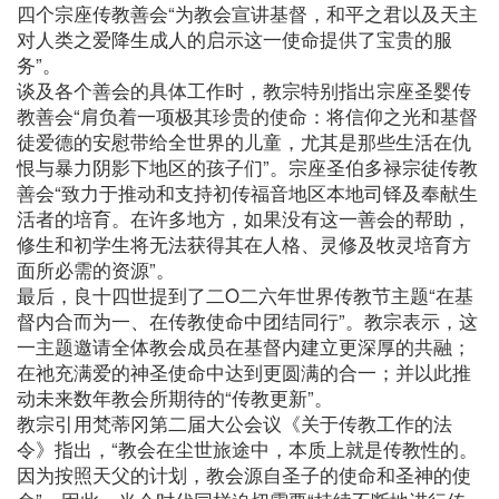
四个宗座传教善会“为教会宣讲基督，和平之君以及天主
对人类之爱降生成人的启示这一使命提供了宝贵的服
务”。
谈及各个善会的具体工作时，教宗特别指出宗座圣婴传
教善会“肩负着一项极其珍贵的使命：将信仰之光和基督
徒爱德的安慰带给全世界的儿童，尤其是那些生活在仇
恨与暴力阴影下地区的孩子们”。宗座圣伯多禄宗徒传教
善会“致力于推动和支持初传福音地区本地司铎及奉献生
活者的培育。在许多地方，如果没有这一善会的帮助，
修生和初学生将无法获得其在人格、灵修及牧灵培育方
面所必需的资源”。
最后，良十四世提到了二O二六年世界传教节主题“在基
督内合而为一、在传教使命中团结同行”。教宗表示，这
一主题邀请全体教会成员在基督内建立更深厚的共融；
在祂充满爱的神圣使命中达到更圆满的合一；并以此推
动未来数年教会所期待的“传教更新”。
教宗引用梵蒂冈第二届大公会议《关于传教工作的法
令》指出，“教会在尘世旅途中，本质上就是传教性的。
因为按照天父的计划，教会源自圣子的使命和圣神的使