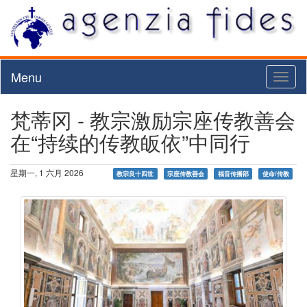
Menu
Toggl
naviga
梵蒂冈 - 教宗激励宗座传教善会
在“持续的传教皈依”中同行
星期一, 1 六月 2026
教宗良十四世
宗座传教善会
福音传播部
使命/传教