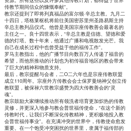
传教节期间信众的慷慨奉献”。
教宗还提到了即将列真福品的富尔顿·辛总主教。九月二
十四日，塔格莱枢机将前往美国密苏里州圣路易斯主持
辛总主教列品仪式。他曾是美国宗座传教善会最著名的
主任之一。良十四世表示，“辛总主教是信德、望德和爱
德的灯塔。数十年来，他通过广播和电视散发光芒。我
自己在成长过程中也曾受益于他的福传工作”。
罗马主教指出，他的广播节目向数百万人传递了福音的
希望，而他所推动的计划也为初传福音地区的教会带来
了巨大的精神和物质支持。
最后，教宗提醒与会者，二O二六年也是宗座传教联盟
成立110周年。宗座外方传教会会士保罗曼纳神父创立传
教联盟，被保禄六世教宗盛赞为四大传教善会的“灵
魂”。
教宗鼓励大家继续推动所有领洗者培育更加炽热的传教
灵修，并更深入地参与教会普世福传使命，“在这个新的
传教时代，让我们不断深化传教精神，更积极地投入教
会普世福传事业”。在充满冲突的世界中，传教使命愈发
重要。在一个饱受冲突困扰的世界里，隶属于福传部的