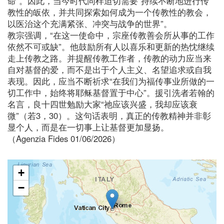
命”。因此，当今时代同样迫切需要“持续不断地进行传
教性的皈依，并共同探索如何成为一个传教性的教会，
以医治这个充满紧张、冲突与战争的世界”。
教宗强调，“在这一使命中，宗座传教善会所从事的工作
依然不可或缺”。他鼓励所有人以喜乐和更新的热忱继续
走上传教之路。并提醒传教工作者，传教的动力应当来
自对基督的爱，而不是出于个人主义、名望追求或自我
表现。因此，应当不断祈求“在我们为福传事业所做的一
切工作中，始终将耶稣基督置于中心”。援引洗者若翰的
名言，良十四世勉励大家“祂应该兴盛，我却应该衰
微”（若3，30）。这句话表明，真正的传教精神并非彰
显个人，而是在一切事上让基督更加显扬。
（Agenzia Fides 01/06/2026）
+
−