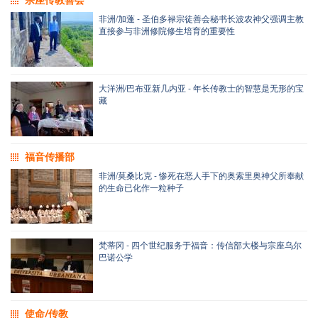
非洲/加蓬 - 圣伯多禄宗徒善会秘书长波农神父强调主教
直接参与非洲修院修生培育的重要性
大洋洲/巴布亚新几内亚 - 年长传教士的智慧是无形的宝
藏
福音传播部
非洲/莫桑比克 - 惨死在恶人手下的奥索里奥神父所奉献
的生命已化作一粒种子
梵蒂冈 - 四个世纪服务于福音：传信部大楼与宗座乌尔
巴诺公学
使命/传教