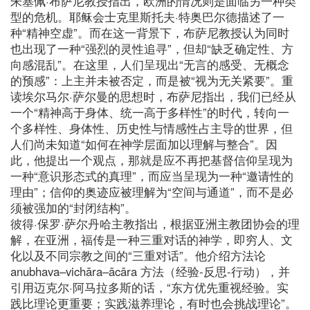
朱塞佩·布萨尼教授指出，欧洲的情况则是面临另一种类
型的危机。耶稣会士克里斯托夫·特奥巴尔德描述了一
种“精神空虚”。而在这一背景下，布萨尼教授认为同时
也出现了一种“强烈的灵性追寻”，但却“缺乏确定性、方
向感混乱”。在这里，人们呈现出“无言的感受、无概念
的预感”：上主并未被否定，而是被“视为无关紧要”。重
读埃尔马尔·萨尔曼的思想时，布萨尼指出，我们已经从
一个“精神高于身体、统一高于多样性”的时代，转向一
个多样性、身体性、历史性与情感性占主导的世界，但
人们尚未知道“如何在神学层面加以理解与整合”。因
此，他提出一个观点，那就是应不再把基督信仰呈现为
一种“意识形态式的真理”，而应当呈现为一种“邀请性的
理由”；信仰的奥迹应被理解为“空间与通道”，而不是必
须被强加的“封闭结构”。
彼得·保罗·萨尔丹哈主教指出，根据亚洲主教团协会的理
解，在亚洲，福传是一种三重对话的神学，即穷人、文
化以及不同宗教之间的“三重对话”。他介绍方法论
anubhava–vichāra–ācāra 方法（经验-反思-行动），并
引用迈克尔·阿马拉多斯的话，“东方优先重视经验。实
践比理论更重要；实践滋养理论，有时也会挑战理论”。