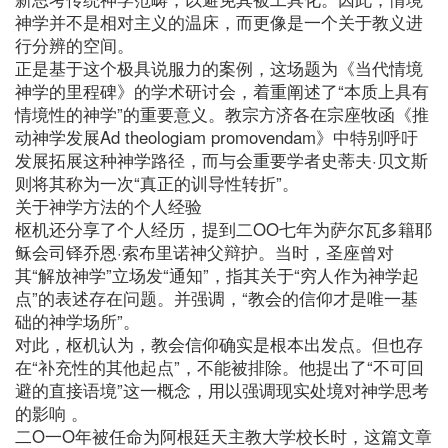
神学并不是相对主义的温床，而更像是一个关于教义进
行分辨的空间。
正是基于这个极具说服力的案例，这场题为《当代情境
神学的里程碑》的学术研讨会，着重阐述了“本质上具有
情境性的神学”的重要意义。教宗方济各在宗座牧函《推
动神学发展Ad theologiam promovendam》中特别呼吁
发展拓展这种神学路径，而与会重要学者史蒂夫·贝文斯
则将其称为一次“真正的训导性转折”。
关于神学方法的个人经验
枢机还分享了个人经历，提到二OO七年为萨尔瓦多籍耶
稣会司铎乔恩·索布里诺神父辩护。当时，圣座曾对
其“解放神学”立场发“通知”，指其关于“穷人作为神学起
点”的表述存在问题。并强调，“教会的信仰才是唯一基
础的神学场所”。
对此，枢机认为，教会信仰确实是根本出发点。但也存
在“补充性的其他起点”，不能被排除。他提出了“不可回
避的直接语境”这一概念，用以强调现实处境对神学思考
的影响 。
二O一O年被任命为阿根廷天主教大学校长时，这篇文章