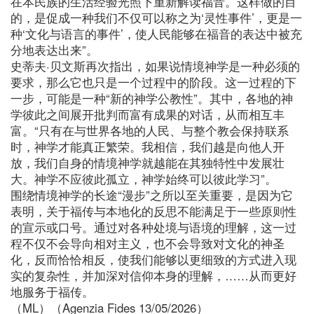
在本民族的生活经验光照下重新解读福音。这样做的目
的，是促成一种我们不仅可以称之为‘灵性事件’，更是一
种‘文化与语言的事件’，使人民能够在福音的表达中被充
分地表达出来”。
史蒂夫·贝文斯再次指出，如果说情境神学是一种必须的
要求，那么它也只是一个过程中的阶段。这一过程的下
一步，可能是一种“新的神学公教性”。其中，各地的神
学彼此之间展开批判而富有成果的对话，从而相互丰
富。“只有在与世界各地的人民、与整个教会保持联系
时，神学才能真正繁荣。我相信，我们越是向他人开
放，我们自身的情境神学就越能在其独特性中发展壮
大。神学不应彼此孤立，神学始终可以彼此学习”。
围绕情境神学的长途“漫步”之所以至关重要，是因为它
表明，关于福传与本地化的反思不能满足于一些原则性
的宣示或口号。通过对各种处境与语境的理解，这一过
程不仅不会导向相对主义，也不会导致对文化的神圣
化，反而恰恰相反，使我们能够以更细致的方式进入现
实的复杂性，并加深对信仰本身的理解，……从而更好
地服务于福传。
（ML）（Agenzia Fides 13/05/2026）