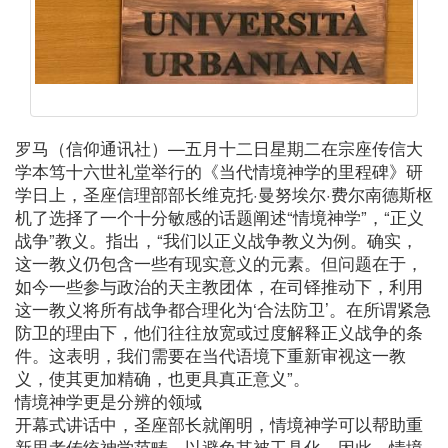
罗马（信仰通讯社）—五月十二日星期二在宗座传信大
学本笃十六世礼堂举行的《当代情境神学的里程碑》研
学日上，圣座信理部部长维克托·曼努埃尔·费尔南德斯枢
机了选择了一个十分敏感的话题阐述“情境神学”，“正义
战争”教义。指出，“我们以正义战争教义为例。确实，
这一教义仍包含一些有现实意义的元素。但问题在于，
如今一些参与政治的天主教团体，在司铎推动下，利用
这一教义将所有战争都合理化为‘合法防卫’。在所谓紧急
防卫的理由下，他们往往放宽或过度解释正义战争的条
件。这表明，我们需要在当代语境下重新审视这一教
义，使其更加精确，也更具真正意义”。
情境神学更是分辨的领域
开幕式讲话中，圣座部长就阐明，情境神学可以帮助重
新思考传统神学范畴，以避免其被工具化。因此，情境