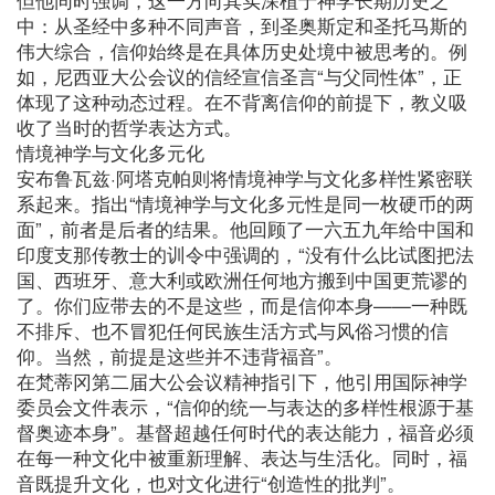
中：从圣经中多种不同声音，到圣奥斯定和圣托马斯的
伟大综合，信仰始终是在具体历史处境中被思考的。例
如，尼西亚大公会议的信经宣信圣言“与父同性体”，正
体现了这种动态过程。在不背离信仰的前提下，教义吸
收了当时的哲学表达方式。
情境神学与文化多元化
安布鲁瓦兹·阿塔克帕则将情境神学与文化多样性紧密联
系起来。指出“情境神学与文化多元性是同一枚硬币的两
面”，前者是后者的结果。他回顾了一六五九年给中国和
印度支那传教士的训令中强调的，“没有什么比试图把法
国、西班牙、意大利或欧洲任何地方搬到中国更荒谬的
了。你们应带去的不是这些，而是信仰本身——一种既
不排斥、也不冒犯任何民族生活方式与风俗习惯的信
仰。当然，前提是这些并不违背福音”。
在梵蒂冈第二届大公会议精神指引下，他引用国际神学
委员会文件表示，“信仰的统一与表达的多样性根源于基
督奥迹本身”。基督超越任何时代的表达能力，福音必须
在每一种文化中被重新理解、表达与生活化。同时，福
音既提升文化，也对文化进行“创造性的批判”。