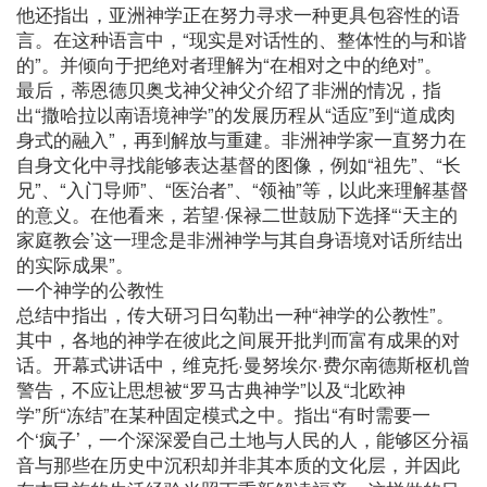
他还指出，亚洲神学正在努力寻求一种更具包容性的语
言。在这种语言中，“现实是对话性的、整体性的与和谐
的”。并倾向于把绝对者理解为“在相对之中的绝对”。
最后，蒂恩德贝奥戈神父神父介绍了非洲的情况，指
出“撒哈拉以南语境神学”的发展历程从“适应”到“道成肉
身式的融入”，再到解放与重建。非洲神学家一直努力在
自身文化中寻找能够表达基督的图像，例如“祖先”、“长
兄”、“入门导师”、“医治者”、“领袖”等，以此来理解基督
的意义。在他看来，若望·保禄二世鼓励下选择“‘天主的
家庭教会’这一理念是非洲神学与其自身语境对话所结出
的实际成果”。
一个神学的公教性
总结中指出，传大研习日勾勒出一种“神学的公教性”。
其中，各地的神学在彼此之间展开批判而富有成果的对
话。开幕式讲话中，维克托·曼努埃尔·费尔南德斯枢机曾
警告，不应让思想被“罗马古典神学”以及“北欧神
学”所“冻结”在某种固定模式之中。指出“有时需要一
个‘疯子’，一个深深爱自己土地与人民的人，能够区分福
音与那些在历史中沉积却并非其本质的文化层，并因此