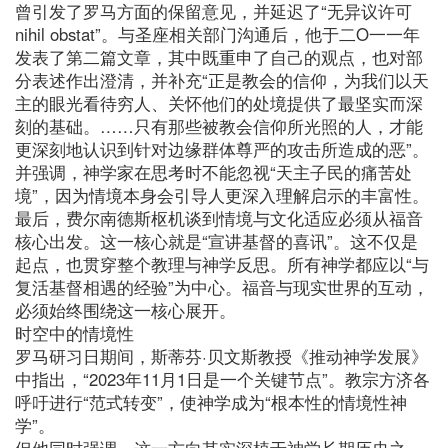
曾引发了罗马方面的保留意见，并延迟了“无异议许可
nihil obstat”。与圣座相关部门沟通后，他于二O一一年
发表了第二篇文章，其中既重申了自己的观点，也对部
分表述作出澄清，并补充“正是教会的信仰，为我们以天
主的眼光看待穷人、关怀他们的处境提供了最坚实而深
刻的基础。……只有那些被教会信仰所光照的人，才能
更深刻地认识到针对边缘群体尊严的攻击所造成的恶”。
并强调，神学家在思考时不能忽视“天主子民的痛苦处
境”，因为情境本身会引导人更深入理解启示的丰富性。
最后，费尔南德斯枢机谈到情境与文化适应必须从福音
核心出发。这一核心就是“宣讲基督的喜讯”。这不仅是
起点，也贯穿整个教理与神学反思。所有神学都应以“与
复活基督相遇的经验”为中心。福音与现实世界的互动，
必须始终围绕这一核心展开。
时空中的情境性
罗马研习日期间，斯蒂芬·贝文斯教授《推动神学发展》
中指出，“2023年11月1日是一个关键节点”。教宗方济各
呼吁进行“范式转变”，使神学成为“根本性的情境性神
学”。
但他同时强调，这一方向其实深植于神学长期历史之