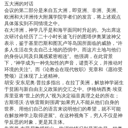
五大洲的对话
会议的第二部分是来自五大洲，即亚洲、非洲、美洲、
欧洲和大洋洲传大附属学院学者们的发言，将上述观点
具体落实到不同情境之中。
在大洋洲，神学几乎是和海平面同时升起的。为出席这
次研讨会经历了二十小时长途飞行的图塔伊奥莱波神父
表示，鉴于基里巴斯和图瓦卢等岛国所面临的威胁，“许
多人生活在失去自己土地的恐惧中。而这片土地与他们
的身份认同及归属感紧密相连”。他强调，在此背景
下，“神学成为一种先知性的声音，谴责不义，并推动对
环境的关注”。而《论教会在现代牧职》宪章和《愿祢受
赞颂》正体现了上述精神。
胡安·安东尼奥·普拉多指出，在拉丁美洲，解放神学诞生
于贫困与新自由主义政策的交汇之中。伊格纳西奥·埃亚
库里亚将“世上的穷人”视为决定福音真理之处的所在；
古斯塔沃·古铁雷斯则强调“如果穷人不能从他们自身的
世界、用他们自己的语言来说明他们的希望，就不可能
在解放神学上取得进展”。在这种视角下，穷人不仅是神
学反思的对象，更是其主体。