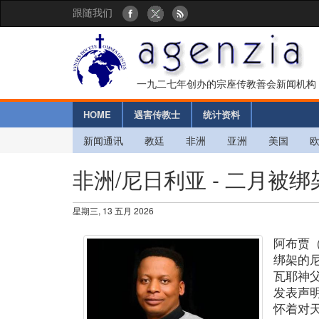
跟随我们
一九二七年创办的宗座传教善会新闻机构
HOME
遇害传教士
统计资料
新闻通讯
教廷
非洲
亚洲
美国
非洲/尼日利亚 - 二月被
星期三, 13 五月 2026
阿布贾
绑架的
瓦耶神
发表声
怀着对