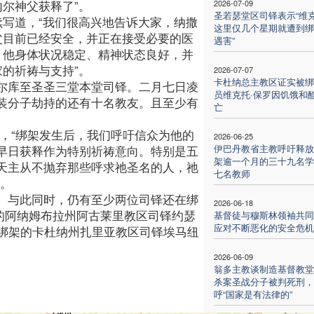
内尔神父获释了”。
2026-07-09
圣若瑟堂区司铎表示“维
续写道，“我们很高兴地告诉大家，纳撒
这里仅几个星期就遭到绑
父目前已经安全，并正在接受必要的医
遇害”
。他身体状况稳定、精神状态良好，并
家的祈祷与支持”。
2026-07-07
卡杜纳总主教区证实被绑
尔库至圣圣三堂本堂司铎。二月七日凌
员维克托·保罗因饥饿和
装分子劫持的还有十名教友。且至少有
亡
，“绑架发生后，我们呼吁信众为他的
2026-06-25
伊巴丹教省主教呼吁释放
早日获释作为特别祈祷意向。特别是五
架逾一个月的三十九名学
天主从不抛弃那些呼求祂圣名的人，祂
七名教师
”。
。与此同时，仍有至少两位司铎还在绑
2026-06-18
的阿纳姆布拉州阿古莱里教区司铎约瑟
基督徒与穆斯林领袖共同
应对不断恶化的安全危机
被绑架的卡杜纳州扎里亚教区司铎埃马纽
2026-06-09
翁多主教谈制造基督教堂
杀案圣战分子被判死刑，
呼“国家是有法律的”