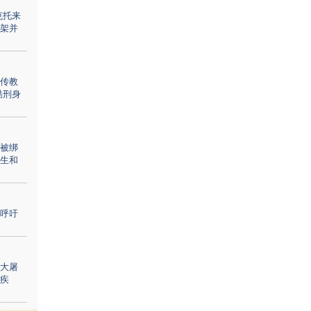
克托来
架并
传教
酷刑身
被绑
生和
呼吁
大屠
疾