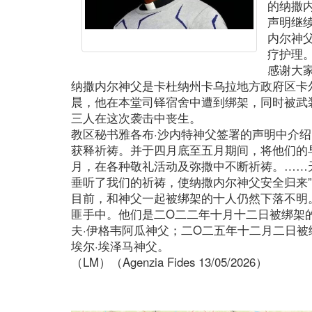
的纳撒
声明继
内尔神
疗护理
感谢大
纳撒内尔神父是卡杜纳州卡乌拉地方政府区卡
晨，他在本堂司铎宿舍中遭到绑架，同时被武
三人在这次袭击中丧生。
教区秘书雅各布·沙内特神父签署的声明中介绍
获释祈祷。并于四月底至五月期间，将他们的
月，在各种敬礼活动及弥撒中不断祈祷。……
垂听了我们的祈祷，使纳撒内尔神父安全归来
目前，和神父一起被绑架的十人仍然下落不明
匪手中。他们是二O二二年十月十二日被绑架
夫·伊格韦阿瓜神父；二O二五年十二月二日
埃尔·埃泽马神父。
（LM）（Agenzia Fides 13/05/2026）