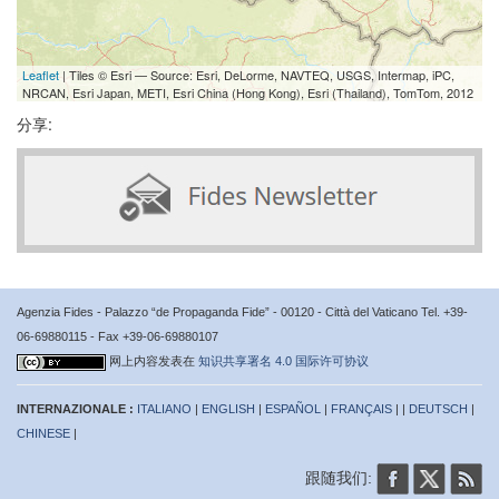
Leaflet
| Tiles © Esri — Source: Esri, DeLorme, NAVTEQ, USGS, Intermap, iPC,
NRCAN, Esri Japan, METI, Esri China (Hong Kong), Esri (Thailand), TomTom, 2012
分享:
Agenzia Fides - Palazzo “de Propaganda Fide” - 00120 - Città del Vaticano Tel. +39-
06-69880115 - Fax +39-06-69880107
网上内容发表在
知识共享署名 4.0 国际许可协议
INTERNAZIONALE :
ITALIANO
|
ENGLISH
|
ESPAÑOL
|
FRANÇAIS
| |
DEUTSCH
|
CHINESE
|
跟随我们: