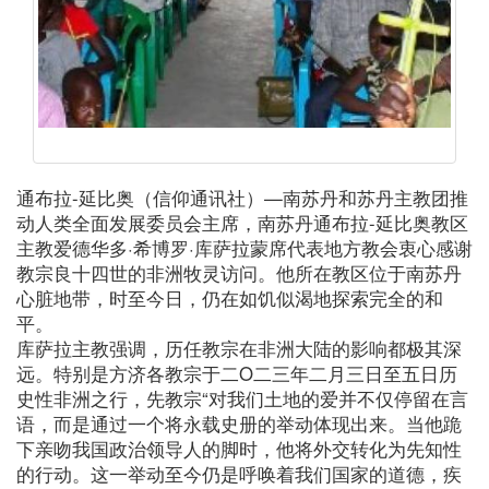
通布拉-延比奥（信仰通讯社）—南苏丹和苏丹主教团推
动人类全面发展委员会主席，南苏丹通布拉-延比奥教区
主教爱德华多·希博罗·库萨拉蒙席代表地方教会衷心感谢
教宗良十四世的非洲牧灵访问。他所在教区位于南苏丹
心脏地带，时至今日，仍在如饥似渴地探索完全的和
平。
库萨拉主教强调，历任教宗在非洲大陆的影响都极其深
远。特别是方济各教宗于二O二三年二月三日至五日历
史性非洲之行，先教宗“对我们土地的爱并不仅停留在言
语，而是通过一个将永载史册的举动体现出来。当他跪
下亲吻我国政治领导人的脚时，他将外交转化为先知性
的行动。这一举动至今仍是呼唤着我们国家的道德，疾