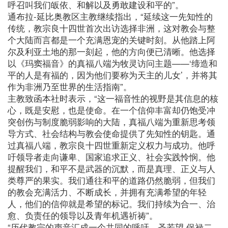
呼召叫我们皈依、和解以及勇敢建设和平的”。
通布拉-延比奥教区主教继续指出，“延续这一先知性的
传统，教宗良十四世首次出访选择非洲，这对教会与整
个大陆而言都是一个充满恩宠的关键时刻。从他踏上阿
尔及利亚土地的那一刻起，他的方向便已清晰。他选择
以《玛窦福音》的真福八端为牧灵访问主题——‘缔造和
平的人是有福的，因为他们要称为天主的儿女’，并将其
作为非洲乃至世界的生活指南”。
主教致函本社时表示，“这一福音性的视野是其信息的核
心，既是安慰，也是使命。在一个信仰丰富却仍饱受冲
突创伤与制度脆弱影响的大陆，真福八端为重新思考领
导方式、社会结构与教会使命提供了先知性的钥匙。通
过真福八端，教宗良十四世重新定义权力与成功。他呼
吁领导者走向谦卑、国家追求正义、社会实践怜悯。他
提醒我们，和平不是武器的沉默，而是真理、正义与人
类尊严的果实。我们通往和平的道路仍然脆弱，但我们
的教会充满活力、不断成长，并拥有充满希望的年轻
人，他们的信仰就是希望的标记。我们持续为合一、治
愈、负责任的领导以及青年机遇祈祷”。
“历代教宗的声音汇成一个共同的呼吁。圣若望·保禄二