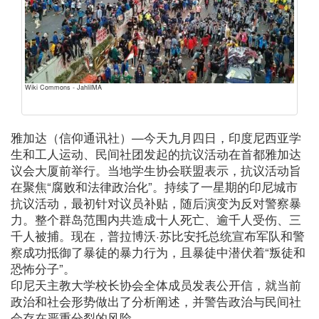
Wiki Commons - JahlilMA
雅加达（信仰通讯社）—今天九月四日，印度尼西亚学
生和工人运动、民间社团发起的抗议活动在首都雅加达
议会大厦前举行。当地学生协会联盟表示，抗议活动旨
在聚焦“腐败和法律政治化”。持续了一星期的印尼城市
抗议活动，最初针对议员补贴，随后演变为反对警察暴
力。整个群岛范围内共造成十人死亡、逾千人受伤、三
千人被捕。现在，普拉博沃·苏比安托总统宣布军队和警
察成功抵御了暴徒的暴力行为，且暴徒中潜伏着“叛徒和
恐怖分子”。
印尼天主教大学校长协会全体成员发表公开信，就当前
政治和社会形势做出了分析阐述，并警告政治与民间社
会存在严重分裂的风险。