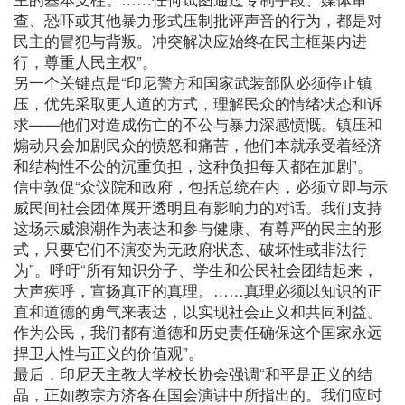
查、恐吓或其他暴力形式压制批评声音的行为，都是对
民主的冒犯与背叛。冲突解决应始终在民主框架内进
行，尊重人民主权”。
另一个关键点是“印尼警方和国家武装部队必须停止镇
压，优先采取更人道的方式，理解民众的情绪状态和诉
求——他们对造成伤亡的不公与暴力深感愤慨。镇压和
煽动只会加剧民众的愤怒和痛苦，他们本就承受着经济
和结构性不公的沉重负担，这种负担每天都在加剧”。
信中敦促“众议院和政府，包括总统在内，必须立即与示
威民间社会团体展开透明且有影响力的对话。我们支持
这场示威浪潮作为表达和参与健康、有尊严的民主的形
式，只要它们不演变为无政府状态、破坏性或非法行
为”。呼吁“所有知识分子、学生和公民社会团结起来，
大声疾呼，宣扬真正的真理。……真理必须以知识的正
直和道德的勇气来表达，以实现社会正义和共同利益。
作为公民，我们都有道德和历史责任确保这个国家永远
捍卫人性与正义的价值观”。
最后，印尼天主教大学校长协会强调“和平是正义的结
晶，正如教宗方济各在国会演讲中所指出的。我们应时