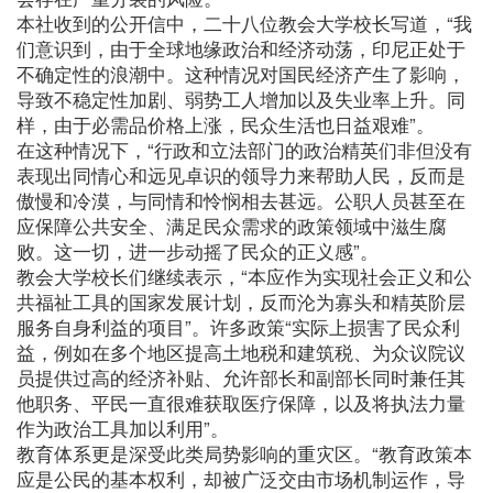
本社收到的公开信中，二十八位教会大学校长写道，“我
们意识到，由于全球地缘政治和经济动荡，印尼正处于
不确定性的浪潮中。这种情况对国民经济产生了影响，
导致不稳定性加剧、弱势工人增加以及失业率上升。同
样，由于必需品价格上涨，民众生活也日益艰难”。
在这种情况下，“行政和立法部门的政治精英们非但没有
表现出同情心和远见卓识的领导力来帮助人民，反而是
傲慢和冷漠，与同情和怜悯相去甚远。公职人员甚至在
应保障公共安全、满足民众需求的政策领域中滋生腐
败。这一切，进一步动摇了民众的正义感”。
教会大学校长们继续表示，“本应作为实现社会正义和公
共福祉工具的国家发展计划，反而沦为寡头和精英阶层
服务自身利益的项目”。许多政策“实际上损害了民众利
益，例如在多个地区提高土地税和建筑税、为众议院议
员提供过高的经济补贴、允许部长和副部长同时兼任其
他职务、平民一直很难获取医疗保障，以及将执法力量
作为政治工具加以利用”。
教育体系更是深受此类局势影响的重灾区。“教育政策本
应是公民的基本权利，却被广泛交由市场机制运作，导