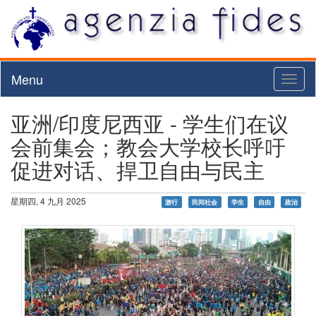
Menu
Toggl
naviga
亚洲/印度尼西亚 - 学生们在议
会前集会；教会大学校长呼吁
促进对话、捍卫自由与民主
星期四, 4 九月 2025
游行
民间社会
学生
自由
政治