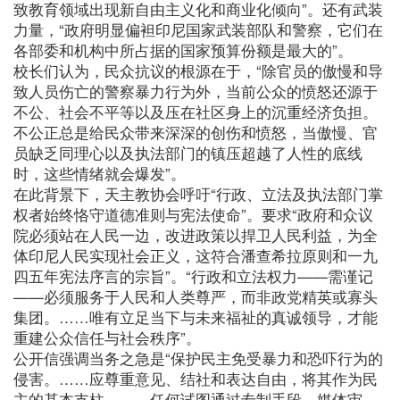
致教育领域出现新自由主义化和商业化倾向”。还有武装
力量，“政府明显偏袒印尼国家武装部队和警察，它们在
各部委和机构中所占据的国家预算份额是最大的”。
校长们认为，民众抗议的根源在于，“除官员的傲慢和导
致人员伤亡的警察暴力行为外，当前公众的愤怒还源于
不公、社会不平等以及压在社区身上的沉重经济负担。
不公正总是给民众带来深深的创伤和愤怒，当傲慢、官
员缺乏同理心以及执法部门的镇压超越了人性的底线
时，这些情绪就会爆发”。
在此背景下，天主教协会呼吁“行政、立法及执法部门掌
权者始终恪守道德准则与宪法使命”。要求“政府和众议
院必须站在人民一边，改进政策以捍卫人民利益，为全
体印尼人民实现社会正义，这符合潘查希拉原则和一九
四五年宪法序言的宗旨”。“行政和立法权力——需谨记
——必须服务于人民和人类尊严，而非政党精英或寡头
集团。……唯有立足当下与未来福祉的真诚领导，才能
重建公众信任与社会秩序”。
公开信强调当务之急是“保护民主免受暴力和恐吓行为的
侵害。……应尊重意见、结社和表达自由，将其作为民
主的基本支柱。……任何试图通过专制手段、媒体审