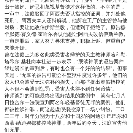
出于嫉妒、妒忌和蔑视基督徒才这样做的。不幸的是，
一审中，法庭驳回了阿西夫否认指控的证词，并判处他
死刑”。阿西夫本人还辩解说，他所在工厂的主管曾与他
对质，要让他改信伊斯兰教，但遭到了拒绝了。原告穆
罕默德·赛义德·霍哈尔否认他想让阿西夫改信伊斯兰教。
一审定罪后，家人努力寻求支持，积极上诉。但重审仍
未能开始。
曾在法庭上为多名此类受害者辩护的天主教律师哈利勒·
塔希尔·桑杜向本社进一步表示，“亵渎神明的诬告案件
经过漫长的审判后，有时也会有一个好的的结果”。但事
实是，“无辜的被告可能会在监狱中度过许多年，他们的
家人也会遭受无法弥补的损失，而那些提出虚假指控的
人不但不会遭到惩罚，受害人也得不到任何赔偿”。
律师谈到的可能最终出现好结果的案例中，就有七月八
日拉合尔一法院宣判两名年轻基督徒无罪的案例。他们
都被控渎神罪，而这起虚假指控源于一场小纠纷。二O
二三年，时年分别为十八岁和十四岁的阿迪尔·巴巴尔和
西蒙·纳迪姆都被控渎神罪，两年后的今天，法庭宣告他
们无罪。