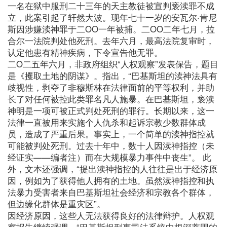
一名在狱中服刑二十三年的天主教徒被宣判亵渎罪不成
立，此案引起了轩然大波。现年七十一岁的安瓦尔·肯尼
斯因涉嫌渎神罪于二OO一年被捕。二OO二年七月，拉
合尔一法院判处他死刑。去年六月，最高法院复审时，
认定他患有精神疾病，下令宣告他无罪。
二O二五年六月，非政府组织“人权观察”发表保告，题目
是《攫取土地的阴谋》。指出，“巴基斯坦的渎神法具有
歧视性，剥夺了非穆斯林在法律面前的平等权利，并助
长了对任何被控此类罪名凡人施暴。在巴基斯坦，亵渎
神明是一项可被正式判处死刑的罪行。长期以来，这一
法律一直被用来实施个人仇杀和起诉宗教少数群体成
员，造成了严重后果。事实上，一个简单的渎神指控就
可能被判处死刑。过去十年中，数十人因渎神指控（未
经证实——编者注）而在大规模暴力事件中丧生”。 此
外，文本还强调，“提出渎神指控的人往往是出于经济原
因，例如为了获得他人拥有的土地。虽然渎神指控和执
法暴力受害者来自巴基斯坦社会经济和宗教各个群体，
但边缘化群体是重灾区”。
因经济原因，这些人无法获得良好的法律辩护。人权观
察报告继续强调，“巴基斯坦刑事司法系统中根深蒂固的