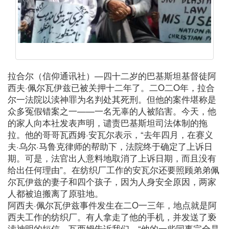
拉合尔（信仰通讯社）—四十二岁的巴基斯坦基督徒阿
西夫·佩尔瓦伊兹已被关押十二年了。二O二O年，拉合
尔一法院以渎神罪为名判处其死刑。但他的案件堪称是
众多冤假错案之一——一名无辜的人被陷害。今天，他
的家人向本社发表声明，谴责巴基斯坦司法体制的拖
拉。他的哥哥瓦西姆·安瓦尔表示，“去年四月，在赛义
夫·乌尔·马鲁克律师的帮助下，法院终于确定了上诉日
期。可是，法官出人意料地取消了上诉日期，而且没有
给出任何理由”。在纺织厂工作的安瓦尔还要照顾弟弟佩
尔瓦伊兹的妻子和四个孩子，因为人身安全原因，两家
人都被迫搬离了原驻地。
阿西夫·佩尔瓦伊兹事件发生在二O一三年，地点就是阿
西夫工作的纺织厂。有人拿走了他的手机，并发送了亵
渎神明的短信。瓦西姆告诉我们，“他的一些同事完全是