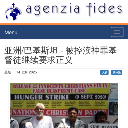
Menu
Toggl
naviga
亚洲/巴基斯坦 - 被控渎神罪基
督徒继续要求正义
星期一, 14 七月 2025
人权
渎神法