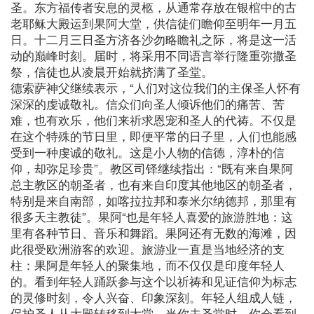
圣。东方福传者安息的灵柩，从通常存放在银棺中的古
老耶稣大殿运到果阿大堂，供信徒们瞻仰至明年一月五
日。十二月三日圣方济各沙勿略瞻礼之际，将是这一活
动的巅峰时刻。届时，将采用不同语言举行隆重弥撒圣
祭，信徒也从凌晨开始就挤满了圣堂。
德索萨神父继续表示，“人们对这位我们的主保圣人怀有
深深的虔诚敬礼。信众们向圣人倾诉他们的痛苦、苦
难，也有欢乐，他们来祈求恩宠和圣人的代祷。不仅是
在这个特殊的节日里，即便平常的日子里，人们也能感
受到一种虔诚的敬礼。这是小人物的信德，淳朴的信
仰，却弥足珍贵”。教区司铎继续指出：“既有来自果阿
总主教区的朝圣者，也有来自印度其他地区的朝圣者，
特别是来自南部，如喀拉拉邦和泰米尔纳德邦，那里有
很多天主教徒”。果阿“也是年轻人喜爱的旅游胜地：这
里有各种节日、音乐和舞蹈。果阿还有无数的海滩，因
此很受欧洲游客的欢迎。旅游业一直是当地经济的支
柱：果阿是年轻人的聚集地，而不仅仅是印度年轻人
的。看到年轻人踊跃参与这个以祈祷和见证信仰为标志
的灵修时刻，令人兴奋、印象深刻。年轻人组成人链，
保护圣人从大殿转移到大堂。当你去圣堂时，你会看到