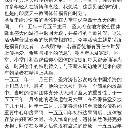
许多年轻人在祈祷和念经。我想说，这是见证的时刻，
也是向印度天主教团体传福音的时刻”。
圣反击给沙勿略的圣髑将在大堂中保存四十五天的时
间。二O二五年一月五日主日，圣人将在地方教会团体
隆重盛大的游行中返回大殿，并举行的圣道礼仪。这次
活动与普世教会的庆典交相辉映。今年活动主题是“我们
是福音的使者”，以表明“每一名基督徒都有责任在世界
上传播爱、希望与和平的信息”。朝圣者以及家庭、区
堂、小堂口和基督信仰小团体的信徒们每天都会诵读为
这一时刻创作的特别祷文，与不断从周边地区赶来的所
有朝圣者在精神上共融。
一五五二年十二月三日，圣方济各沙勿略在中国沿海的
上川岛去世。最初，他的遗体被埋葬在一个简单的坟墓
中。当时的信仰团体充分认识到了圣人的重要性，于一
五五三年二月将他的遗体运往马六甲，在圣保禄堂安放
了几个月。同年十二月，决定将遗体移至耶稣会传教的
重要中心印度果阿。一五五四年初抵达果阿后，遗体被
存放在好耶稣大殿。令人惊奇的是，遗体依然保持完好
无损，即使在多年之后也没有腐烂的迹象。一五五四年