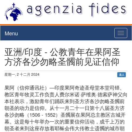
Menu
Toggl
naviga
亚洲/印度 - 公教青年在果阿圣
方济各沙勿略圣髑前见证信仰
星期一, 2 十二月 2024
圣人
果阿（信仰通讯社）—印度果阿奇迹圣母堂本堂司铎、
教区青年牧灵工作负责人费尔米诺·萨维奥·德索萨神父向
本社表示，激励青年们踊跃来到圣方济各沙勿略圣髑前
朝圣的动力是信仰。从十一月二十一日第十八届圣方济
各沙勿略（1506 - 1552）圣髑展在果阿总主教区古城开
幕。这是每十年举办一次的重要信仰活动，成千上万的
朝圣者来到这座存放着耶稣会伟大传教士遗髑的城市朝