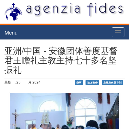
Menu
Toggl
naviga
亚洲/中国 - 安徽团体善度基督
君王瞻礼主教主持七十多名坚
振礼
星期一, 25 十一月 2024
圣事
地方教会
主教集体领导制