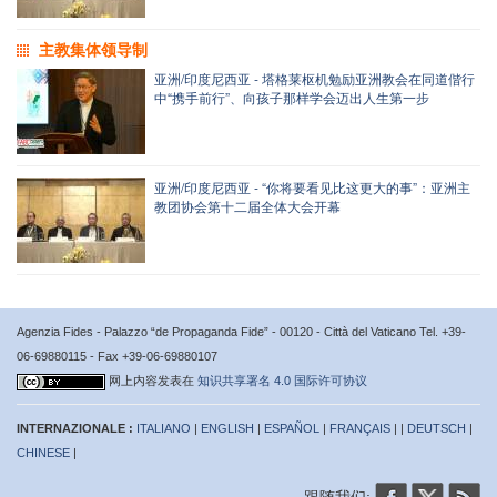
主教集体领导制
亚洲/印度尼西亚 - 塔格莱枢机勉励亚洲教会在同道偕行
中“携手前行”、向孩子那样学会迈出人生第一步
亚洲/印度尼西亚 - “你将要看见比这更大的事”：亚洲主
教团协会第十二届全体大会开幕
Agenzia Fides - Palazzo “de Propaganda Fide” - 00120 - Città del Vaticano Tel. +39-
06-69880115 - Fax +39-06-69880107
网上内容发表在
知识共享署名 4.0 国际许可协议
INTERNAZIONALE :
ITALIANO
|
ENGLISH
|
ESPAÑOL
|
FRANÇAIS
| |
DEUTSCH
|
CHINESE
|
跟随我们: