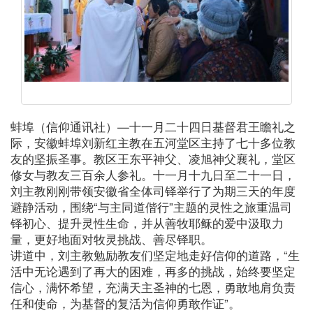
蚌埠（信仰通讯社）—十一月二十四日基督君王瞻礼之
际，安徽蚌埠刘新红主教在五河堂区主持了七十多位教
友的坚振圣事。教区王东平神父、凌旭神父襄礼，堂区
修女与教友三百余人参礼。十一月十九日至二十一日，
刘主教刚刚带领安徽省全体司铎举行了为期三天的年度
避静活动，围绕“与主同道偕行”主题的灵性之旅重温司
铎初心、提升灵性生命，并从善牧耶稣的爱中汲取力
量，更好地面对牧灵挑战、善尽铎职。
讲道中，刘主教勉励教友们坚定地走好信仰的道路，“生
活中无论遇到了再大的困难，再多的挑战，始终要坚定
信心，满怀希望，充满天主圣神的七恩，勇敢地肩负责
任和使命，为基督的复活为信仰勇敢作证”。