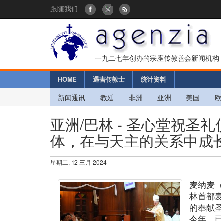
跟随我们
一九二七年创办的宗座传教善会新闻机构
HOME
遇害传教士
统计资料
新闻通讯
教廷
非洲
亚洲
美国
亚洲/巴林 - 圣心堂祝圣
体，在与天主的关系中成长
星期二, 12 三月 2024
麦纳麦
林首都
的奉献
今年，