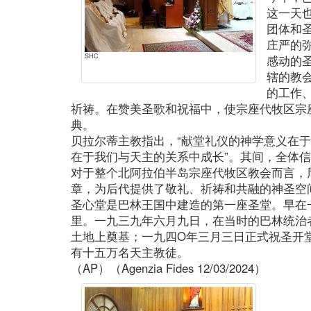
这一天
团体和
庄严的
SHC
感动的
辖的教
的工作
祈祷。在赞美圣歌和祝福中，使宗座代牧区宗
典。
贝拉尔蒂主教指出，“献堂礼仪的神学意义在
在于我们与天主的关系中成长”。其间，全体
对于整个北阿拉伯半岛宗座代牧区教会而言，
章，为后代提供了敬礼、祈祷和共融的神圣空
圣心堂是巴林王国中建造的第一座圣堂。早在
里。一九三九年六月九日，在当时的巴林统治者
土地上奠基；一九四O年三月三日正式祝圣开
有十五万名天主教徒。
（AP）（Agenzia Fides 12/03/2024）