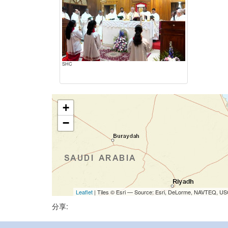
SHC
+
−
Leaflet
| Tiles © Esri — Source: Esri, DeLorme, NAVTEQ, USG
分享: