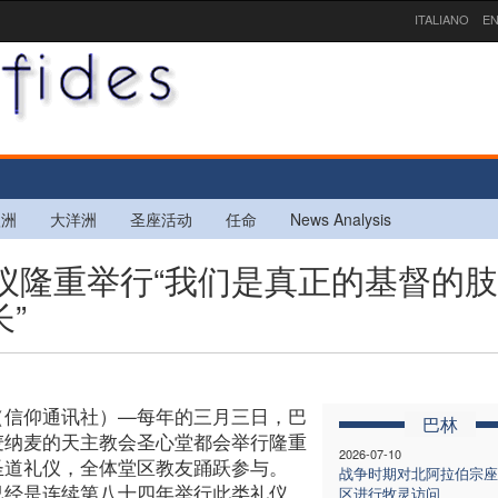
ITALIANO
EN
欧洲
大洋洲
圣座活动
任命
News Analysis
礼仪隆重举行“我们是真正的基督的肢
”
（信仰通讯社）—每年的三月三日，巴
巴林
麦纳麦的天主教会圣心堂都会举行隆重
2026-07-10
圣道礼仪，全体堂区教友踊跃参与。
战争时期对北阿拉伯宗座
已经是连续第八十四年举行此类礼仪。
区进行牧灵访问