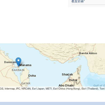
教友祈祷”
S, Intermap, iPC, NRCAN, Esri Japan, METI, Esri China (Hong Kong), Esri (Thailand), To