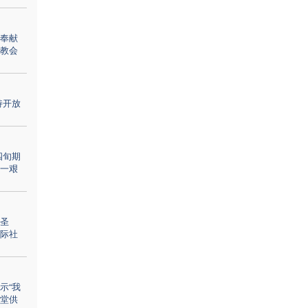
奉献
教会
持开放
四旬期
一艰
圣
际社
示“我
堂供