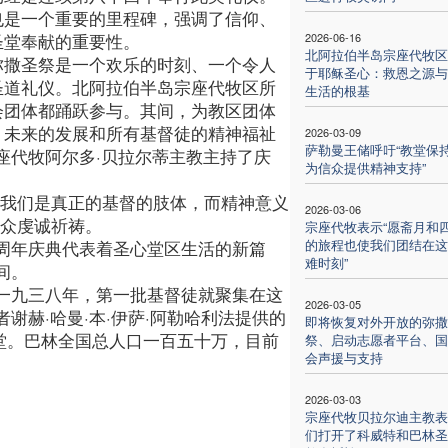
也是一个重要的里程碑，强调了信仰、
圣堂奉献的重要性。
2026-06-16
北阿拉伯半岛宗座代牧区
弥撒圣祭是一个欢乐的时刻、一个令人
于耶稣圣心：救恩之源与
圣道礼仪。北阿拉伯半岛宗座代牧区所
生活的根基
会团体都踊跃参与。其间，为教区团体
、未来的发展和所有基督徒的精神福祉
2026-03-09
萨勒曼王储呼吁“教堂保
座代牧阿尔多·贝拉尔蒂主教主持了庆
为信众提供精神支持”
于我们是真正的基督的肢体，而精神意义
2026-03-06
信众虔诚祈祷。
宗座代牧表示“愿斋月和
的旅程也使我们团结在这
周年庆典代表着圣心堂区生活的新篇
难时刻”
间。
一九三八年，第一批基督徒就聚集在这
2026-03-05
谢赫·哈曼·本·伊萨·阿勒哈利法提供的
即将恢复对外开放的弥撒
堂。巴林全国总人口一百五十万，目前
祭、启动志愿者平台、国
会声援与支持
2026-03-03
宗座代牧贝拉尔迪主教表
们打开了科威特和巴林圣