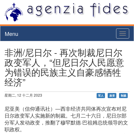
Menu
Toggl
naviga
非洲/尼日尔 - 再次制裁尼日尔
政变军人，“但尼日尔人民愿意
为错误的民族主义自豪感牺牲
经济”
星期二, 12 十二月 2023
军人
政变
制裁
尼亚美（信仰通讯社）—西非经济共同体再次宣布对尼
日尔政变军人实施新的制裁。七月二十六日，尼日尔部
分军人发动政变，推翻了穆罕默德·巴祖姆总统领导的文
职政权。