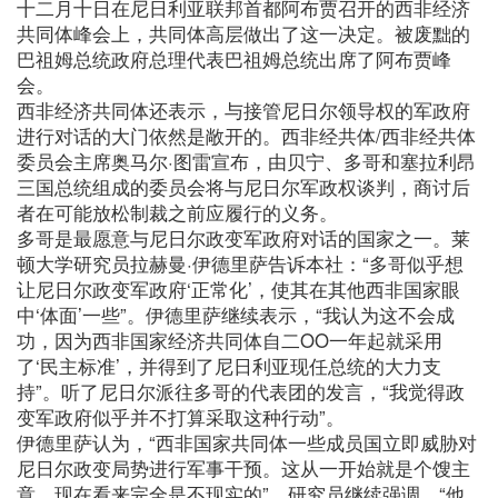
十二月十日在尼日利亚联邦首都阿布贾召开的西非经济
共同体峰会上，共同体高层做出了这一决定。被废黜的
巴祖姆总统政府总理代表巴祖姆总统出席了阿布贾峰
会。
西非经济共同体还表示，与接管尼日尔领导权的军政府
进行对话的大门依然是敞开的。西非经共体/西非经共体
委员会主席奥马尔·图雷宣布，由贝宁、多哥和塞拉利昂
三国总统组成的委员会将与尼日尔军政权谈判，商讨后
者在可能放松制裁之前应履行的义务。
多哥是最愿意与尼日尔政变军政府对话的国家之一。莱
顿大学研究员拉赫曼·伊德里萨告诉本社：“多哥似乎想
让尼日尔政变军政府‘正常化’，使其在其他西非国家眼
中‘体面’一些”。伊德里萨继续表示，“我认为这不会成
功，因为西非国家经济共同体自二OO一年起就采用
了‘民主标准’，并得到了尼日利亚现任总统的大力支
持”。听了尼日尔派往多哥的代表团的发言，“我觉得政
变军政府似乎并不打算采取这种行动”。
伊德里萨认为，“西非国家共同体一些成员国立即威胁对
尼日尔政变局势进行军事干预。这从一开始就是个馊主
意，现在看来完全是不现实的”。研究员继续强调，“他