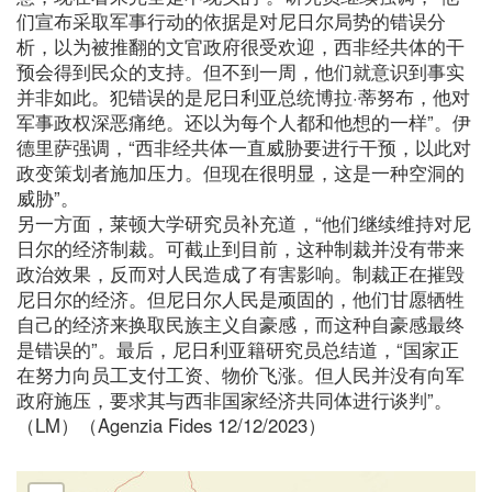
们宣布采取军事行动的依据是对尼日尔局势的错误分
析，以为被推翻的文官政府很受欢迎，西非经共体的干
预会得到民众的支持。但不到一周，他们就意识到事实
并非如此。犯错误的是尼日利亚总统博拉·蒂努布，他对
军事政权深恶痛绝。还以为每个人都和他想的一样”。伊
德里萨强调，“西非经共体一直威胁要进行干预，以此对
政变策划者施加压力。但现在很明显，这是一种空洞的
威胁”。
另一方面，莱顿大学研究员补充道，“他们继续维持对尼
日尔的经济制裁。可截止到目前，这种制裁并没有带来
政治效果，反而对人民造成了有害影响。制裁正在摧毁
尼日尔的经济。但尼日尔人民是顽固的，他们甘愿牺牲
自己的经济来换取民族主义自豪感，而这种自豪感最终
是错误的”。最后，尼日利亚籍研究员总结道，“国家正
在努力向员工支付工资、物价飞涨。但人民并没有向军
政府施压，要求其与西非国家经济共同体进行谈判”。
（LM）（Agenzia Fides 12/12/2023）