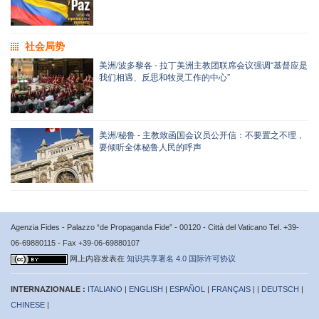
社会局势
美洲/波多黎各 - 拉丁美洲主教团联席会议强调“基督应是
我们相遇、反思和牧灵工作的中心”
美洲/秘鲁 - 主教致函国会议员公开信：不要置之不理，
要倾听全体秘鲁人民的呼声
Agenzia Fides - Palazzo “de Propaganda Fide” - 00120 - Città del Vaticano Tel. +39-
06-69880115 - Fax +39-06-69880107
网上内容发表在
知识共享署名 4.0 国际许可协议
INTERNAZIONALE :
ITALIANO
|
ENGLISH
|
ESPAÑOL
|
FRANÇAIS
| |
DEUTSCH
|
CHINESE
|