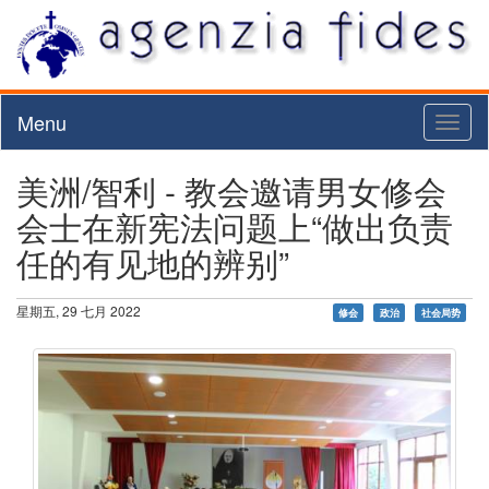
Menu
Toggl
naviga
美洲/智利 - 教会邀请男女修会
会士在新宪法问题上“做出负责
任的有见地的辨别”
星期五, 29 七月 2022
修会
政治
社会局势