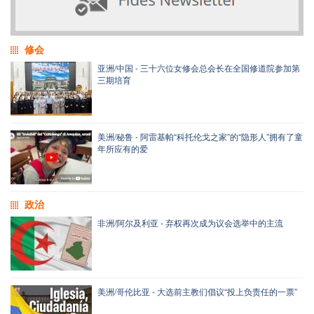
修会
亚洲/中国 - 三十六位女修会总会长在全国修道院参加第
三期培育
美洲/秘鲁 - 阿雷基帕“科托伦戈之家”的“隐形人”拥有了童
年所应有的爱
政治
非洲/阿尔及利亚 - 弃权再次成为议会选举中的主流
美洲/哥伦比亚 - 大选前主教们倡议“投上负责任的一票”