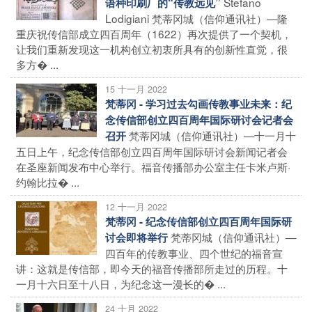
Stefano
语种印刷厂的“传教远见”
Lodigiani 梵蒂冈城（信仰通讯社）—隆
重庆祝传信部成立四百周年（1622）再次提供了一个契机，
让我们重新发现这一机构创立初衷所具有的创新性直觉，很
多方� ...
15 十一月 2022
梵蒂冈 - 学习过去勾画传教事业未来：纪
念传信部创立四百周年国际研讨会记者会
梵蒂冈城（信仰通讯社）—十一月十
召开
五日上午，纪念传信部创立四百周年国际研讨会新闻记者会
在圣座新闻发布中心举行。福音传播部办公室主任卡米卢斯·
约翰比拉� ...
12 十一月 2022
梵蒂冈 - 纪念传信部创立四百周年国际研
梵蒂冈城（信仰通讯社）—
讨会即将举行
四百年的传教事业、四个世纪的福音宣
讲：这就是传信部，即今天的福音传播部所走过的历程。十
一月十六日至十八日，为纪念这一漫长的� ...
24 十月 2022