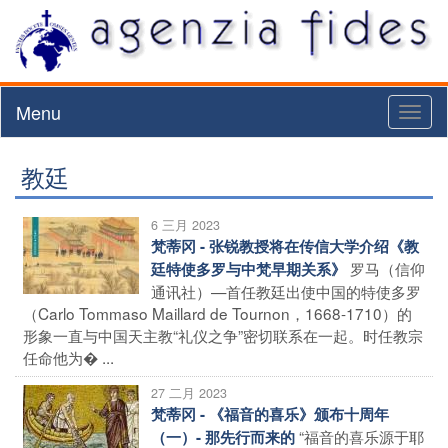
Menu
Toggl
naviga
教廷
6 三月 2023
梵蒂冈 - 张锐教授将在传信大学介绍《教
罗马（信仰
廷特使多罗与中梵早期关系》
通讯社）—首任教廷出使中国的特使多罗
（Carlo Tommaso Maillard de Tournon，1668-1710）的
形象一直与中国天主教“礼仪之争”密切联系在一起。时任教宗
任命他为� ...
27 二月 2023
梵蒂冈 - 《福音的喜乐》颁布十周年
“福音的喜乐源于耶
（一）- 那先行而来的