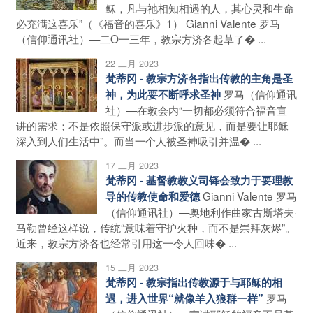
稣，凡与祂相知相遇的人，其心灵和生命
必充满这喜乐”（《福音的喜乐》1） Gianni Valente 罗马
（信仰通讯社）—二O一三年，教宗方济各起草了� ...
22 二月 2023
梵蒂冈 - 教宗方济各指出传教的主角是圣
罗马（信仰通讯
神，为此要不断呼求圣神
社）—在教会内“一切都必须符合福音宣
讲的需求；不是依照保守派或进步派的意见，而是要让耶稣
深入到人们生活中”。而当一个人被圣神吸引并温� ...
17 二月 2023
梵蒂冈 - 基督教教义司铎会致力于要理教
Gianni Valente 罗马
导的传教使命和爱德
（信仰通讯社）—奥地利作曲家古斯塔夫·
马勒曾经这样说，传统“意味着守护火种，而不是崇拜灰烬”。
近来，教宗方济各也经常引用这一令人回味� ...
15 二月 2023
梵蒂冈 - 教宗指出传教源于与耶稣的相
罗马
遇，进入世界“就像羊入狼群一样”