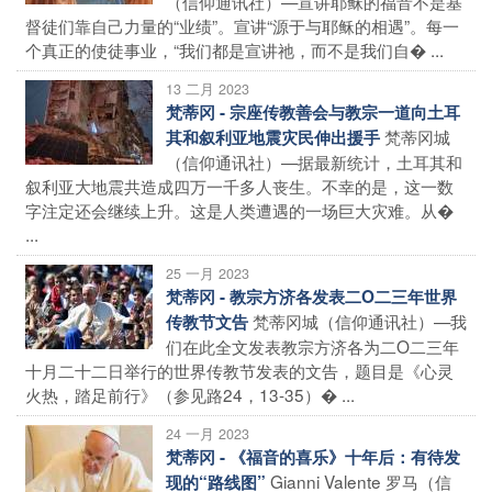
（信仰通讯社）—宣讲耶稣的福音不是基
督徒们靠自己力量的“业绩”。宣讲“源于与耶稣的相遇”。每一
个真正的使徒事业，“我们都是宣讲祂，而不是我们自� ...
13 二月 2023
梵蒂冈 - 宗座传教善会与教宗一道向土耳
梵蒂冈城
其和叙利亚地震灾民伸出援手
（信仰通讯社）—据最新统计，土耳其和
叙利亚大地震共造成四万一千多人丧生。不幸的是，这一数
字注定还会继续上升。这是人类遭遇的一场巨大灾难。从�
...
25 一月 2023
梵蒂冈 - 教宗方济各发表二O二三年世界
梵蒂冈城（信仰通讯社）—我
传教节文告
们在此全文发表教宗方济各为二O二三年
十月二十二日举行的世界传教节发表的文告，题目是《心灵
火热，踏足前行》（参见路24，13-35）� ...
24 一月 2023
梵蒂冈 - 《福音的喜乐》十年后：有待发
Gianni Valente 罗马（信
现的“路线图”