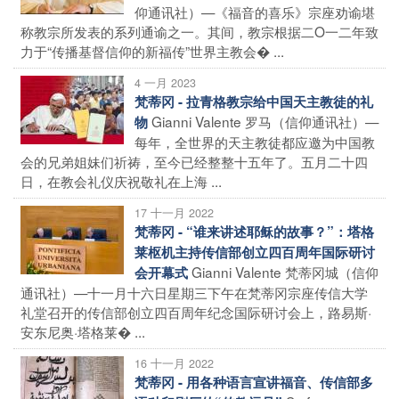
仰通讯社）—《福音的喜乐》宗座劝谕堪
称教宗所发表的系列通谕之一。其间，教宗根据二O一二年致
力于“传播基督信仰的新福传”世界主教会� ...
4 一月 2023
梵蒂冈 - 拉青格教宗给中国天主教徒的礼
Gianni Valente 罗马（信仰通讯社）—
物
每年，全世界的天主教徒都应邀为中国教
会的兄弟姐妹们祈祷，至今已经整整十五年了。五月二十四
日，在教会礼仪庆祝敬礼在上海 ...
17 十一月 2022
梵蒂冈 - “谁来讲述耶稣的故事？”：塔格
莱枢机主持传信部创立四百周年国际研讨
Gianni Valente 梵蒂冈城（信仰
会开幕式
通讯社）—十一月十六日星期三下午在梵蒂冈宗座传信大学
礼堂召开的传信部创立四百周年纪念国际研讨会上，路易斯·
安东尼奥·塔格莱� ...
16 十一月 2022
梵蒂冈 - 用各种语言宣讲福音、传信部多