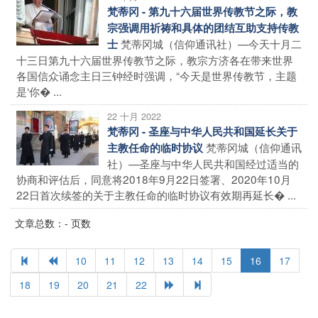
梵蒂冈 - 第九十六届世界传教节之际，教
宗强调用祈祷和具体的团结互助支持传教
梵蒂冈城（信仰通讯社）—今天十月二
士
十三日第九十六届世界传教节之际，教宗方济各在带来世界
各国信众诵念主日三钟经时强调，“今天是世界传教节，主题
是‘你� ...
22 十月 2022
梵蒂冈 - 圣座与中华人民共和国延长关于
梵蒂冈城（信仰通讯
主教任命的临时协议
社）—圣座与中华人民共和国经过适当的
协商和评估后，同意将2018年9月22日签署、2020年10月
22日首次续签的关于主教任命的临时协议有效期再延长� ...
文章总数：- 页数
10
11
12
13
14
15
16
17
18
19
20
21
22