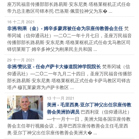
座万民福音传播部部长路易斯·安东尼奥·塔格莱枢机正式任命
帝力总主教区司铎本托·巴洛斯·佩雷拉神父为东� ...
16 十二月 2021
梵
非洲/刚果（金）- 姆辛多蒙席被任命为宗座传教善会主任
蒂冈城（信仰通讯社）—二O二一年十月七日，圣座万民福音
传播部部长路易斯·安东尼奥·塔格莱枢机正式任命戈马教区司
铎切莱斯丁·姆辛多神父为刚果民主共和国 ...
29 十一月 2021
梵蒂冈城（信
非洲/赞比亚 - 任命卢萨卡大修道院神学院院长
仰通讯社）—二O二一年九月二十四日，圣座万民福音传播部
部长路易斯·安东尼奥·塔格莱枢机正式任命卡萨马教区司铎吉
塔卢·穆瓦莱蒙席为卢萨卡教区 ...
13 十一月 2021
美洲 - 毛里西奥·亚尔丁神父出任宗座传教
巴西利亚（信仰通讯社）
善会美洲协调员
—十一月十一日，美洲大陆各国宗座传教
善会主任举行视频会议，选举巴西宗座传教善会主任毛里西
奥·亚尔丁神父出任宗座传教善会美洲大� ...