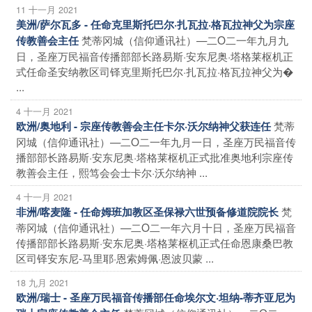
11 十一月 2021
美洲/萨尔瓦多 - 任命克里斯托巴尔·扎瓦拉·格瓦拉神父为宗座
梵蒂冈城（信仰通讯社）—二O二一年九月九
传教善会主任
日，圣座万民福音传播部部长路易斯·安东尼奥·塔格莱枢机正
式任命圣安纳教区司铎克里斯托巴尔·扎瓦拉·格瓦拉神父为�
...
4 十一月 2021
梵蒂
欧洲/奥地利 - 宗座传教善会主任卡尔·沃尔纳神父获连任
冈城（信仰通讯社）—二O二一年九月一日，圣座万民福音传
播部部长路易斯·安东尼奥·塔格莱枢机正式批准奥地利宗座传
教善会主任，熙笃会会士卡尔·沃尔纳神 ...
4 十一月 2021
梵
非洲/喀麦隆 - 任命姆班加教区圣保禄六世预备修道院院长
蒂冈城（信仰通讯社）—二O二一年六月十日，圣座万民福音
传播部部长路易斯·安东尼奥·塔格莱枢机正式任命恩康桑巴教
区司铎安东尼-马里耶·恩索姆佩·恩波贝蒙 ...
18 九月 2021
欧洲/瑞士 - 圣座万民福音传播部任命埃尔文·坦纳-蒂齐亚尼为