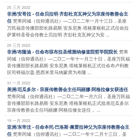
25 三月 2022
非洲/安哥拉 - 任命贝拉明·齐彭杜克瓦神父为宗座传教善会主
梵蒂冈城（信仰通讯社）—二O二二年一月十三日，圣座
任
万民福音传播部部长路易斯·安东尼奥·塔格莱枢机正式任命拉
萨莱特圣母会传教士贝拉明·齐彭杜克瓦神父为安 ...
25 三月 2022
梵蒂
非洲/布隆迪 - 任命布琼布拉圣维雅纳修道院哲学院院长
冈城（信仰通讯社）—二O二一年十一月三十日，圣座万民福
音传播部部长路易斯·安东尼奥·塔格莱枢机正式任命布卢利教
区司铎福尔盖·恩西米里马纳蒙席为布隆 ...
31 一月 2022
美洲/厄瓜多尔 - 宗座传教善会主任玛丽娜·阿格拉修女获连任
梵蒂冈城（信仰通讯社）—二O二二年一月六日，圣座万民福
音传播部部长路易斯·安东尼奥·塔格莱枢机正式批准厄瓜多尔
宗座传教善会主任玛丽娜·阿格拉修女连任， ...
19 一月 2022
亚洲/东帝汶 - 任命本托·巴洛斯·佩雷拉神父为宗座传教善会主
梵蒂冈城（信仰通讯社）—二O二一年十二月十三日，圣
任