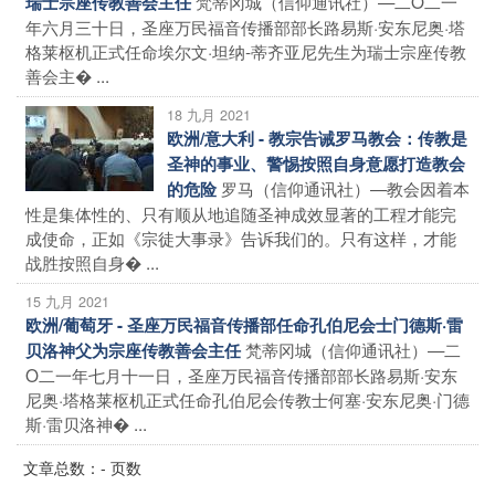
梵蒂冈城（信仰通讯社）—二O二一
瑞士宗座传教善会主任
年六月三十日，圣座万民福音传播部部长路易斯·安东尼奥·塔
格莱枢机正式任命埃尔文·坦纳-蒂齐亚尼先生为瑞士宗座传教
善会主� ...
18 九月 2021
欧洲/意大利 - 教宗告诫罗马教会：传教是
圣神的事业、警惕按照自身意愿打造教会
罗马（信仰通讯社）—教会因着本
的危险
性是集体性的、只有顺从地追随圣神成效显著的工程才能完
成使命，正如《宗徒大事录》告诉我们的。只有这样，才能
战胜按照自身� ...
15 九月 2021
欧洲/葡萄牙 - 圣座万民福音传播部任命孔伯尼会士门德斯·雷
梵蒂冈城（信仰通讯社）—二
贝洛神父为宗座传教善会主任
O二一年七月十一日，圣座万民福音传播部部长路易斯·安东
尼奥·塔格莱枢机正式任命孔伯尼会传教士何塞·安东尼奥·门德
斯·雷贝洛神� ...
文章总数：- 页数