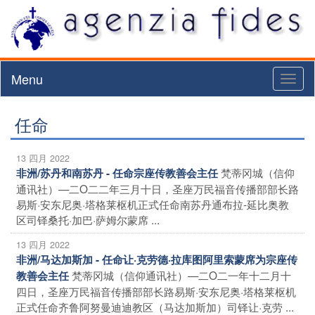
Menu
Toggl
naviga
任命
13 四月 2022
梵蒂冈城（信仰
非洲/苏丹和南苏丹 - 任命宗座传教善会主任
通讯社）—二O二二年三月十日，圣座万民福音传播部部长路
易斯·安东尼奥·塔格莱枢机正式任命南苏丹通布拉-延比奥教
区司铎桑托·加巴·萨姆尔蒙席 ...
13 四月 2022
非洲/马达加斯加 - 任命让·克劳德·拉库图阿里索蒙席为宗座传
梵蒂冈城（信仰通讯社）—二O二一年十二月十
教善会主任
四日，圣座万民福音传播部部长路易斯·安东尼奥·塔格莱枢机
正式任命齐鲁阿努曼迪迪教区（马达加斯加）司铎让·克劳 ...