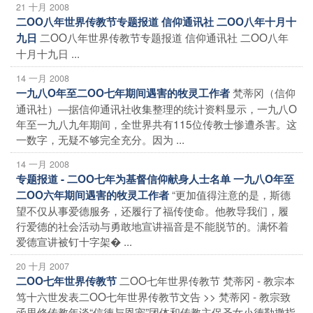
21 十月 2008
二OO八年世界传教节专题报道 信仰通讯社 二OO八年十月十
二OO八年世界传教节专题报道 信仰通讯社 二OO八年
九日
十月十九日 ...
14 一月 2008
梵蒂冈（信仰
一九八O年至二OO七年期间遇害的牧灵工作者
通讯社）―据信仰通讯社收集整理的统计资料显示，一九八O
年至一九八九年期间，全世界共有115位传教士惨遭杀害。这
一数字，无疑不够完全充分。因为 ...
14 一月 2008
专题报道 - 二OO七年为基督信仰献身人士名单 一九八O年至
“更加值得注意的是，斯德
二OO六年期间遇害的牧灵工作者
望不仅从事爱德服务，还履行了福传使命。他教导我们，履
行爱德的社会活动与勇敢地宣讲福音是不能脱节的。满怀着
爱德宣讲被钉十字架� ...
20 十月 2007
二OO七年世界传教节 梵蒂冈 - 教宗本
二OO七年世界传教节
笃十六世发表二OO七年世界传教节文告 >> 梵蒂冈 - 教宗致
函里修传教年谈“信德与恩宠”团体和传教主保圣女小德勒撒指