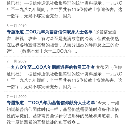
通讯社）―据信仰通讯社收集整理的统计资料显示，一九八O
年至一九八九年期间，全世界共有115位传教士惨遭杀害。这
一数字，无疑不够完全充分。因为 ...
5 一月 2010
“尽管倍受迫
专题报道 二OO九年为基督信仰献身人士名单
害、歧视、攻击，有时甚至是充满敌意的冷漠，但教会仍然
在世界各地宣讲基督的福音，从而分担她的导师及上主的命
运”。 （教宗本笃十六世二OO九年 ...
7 一月 2009
梵蒂冈（信仰
一九八O年至二OO八年期间遇害的牧灵工作者
通讯社）―据信仰通讯社收集整理的统计资料显示，一九八O
年至一九八九年期间，全世界共有115位传教士惨遭杀害。这
一数字，无疑不够完全充分。因为 ...
7 一月 2009
“今天，一如
专题报道 - 二OO八年为基督信仰献身人士名单
初期基督信仰团体时代一样，基督仍然需要随时准备作出牺
牲的宗徒们。基督需要圣保禄宗徒那样的见证和殉道者。保
禄一度是残暴的基督信徒的迫害者� ...