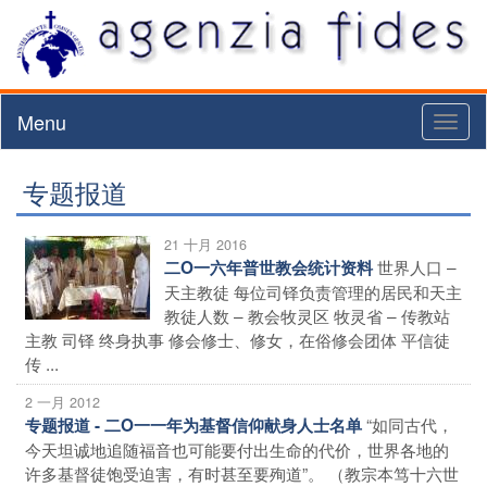
Menu
Toggl
naviga
专题报道
21 十月 2016
世界人口 –
二O一六年普世教会统计资料
天主教徒 每位司铎负责管理的居民和天主
教徒人数 – 教会牧灵区 牧灵省 – 传教站
主教 司铎 终身执事 修会修士、修女，在俗修会团体 平信徒
传 ...
2 一月 2012
“如同古代，
专题报道 - 二O一一年为基督信仰献身人士名单
今天坦诚地追随福音也可能要付出生命的代价，世界各地的
许多基督徒饱受迫害，有时甚至要殉道”。 （教宗本笃十六世