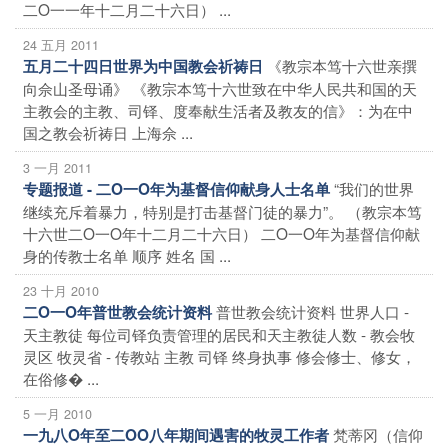
二O一一年十二月二十六日） ...
24 五月 2011
《教宗本笃十六世亲撰
五月二十四日世界为中国教会祈祷日
向佘山圣母诵》 《教宗本笃十六世致在中华人民共和国的天
主教会的主教、司铎、度奉献生活者及教友的信》：为在中
国之教会祈祷日 上海佘 ...
3 一月 2011
“我们的世界
专题报道 - 二O一O年为基督信仰献身人士名单
继续充斥着暴力，特别是打击基督门徒的暴力”。 （教宗本笃
十六世二O一O年十二月二十六日） 二O一O年为基督信仰献
身的传教士名单 顺序 姓名 国 ...
23 十月 2010
普世教会统计资料 世界人口 -
二O一O年普世教会统计资料
天主教徒 每位司铎负责管理的居民和天主教徒人数 - 教会牧
灵区 牧灵省 - 传教站 主教 司铎 终身执事 修会修士、修女，
在俗修� ...
5 一月 2010
梵蒂冈（信仰
一九八O年至二OO八年期间遇害的牧灵工作者