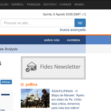
GLISH
ESPAÑOL
FRANÇAIS
DEUTSCH
CHINESE
ARABIC
Quinta, 6 Agosto 2026 [GMT +1]
Vá!
busca avançada
sobre nós
contatos
ws Analysis
s
diálogo
política
ÁSIA/FILIPINAS - O
Bispo de Marawi: “Apelo
em vídeo do Pe. Chito:
fase critica, tememos
pela vida dos reféns”
nças