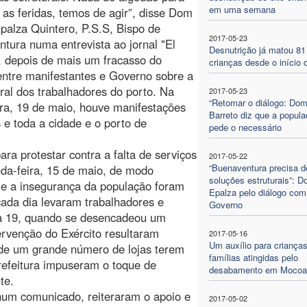
em uma semana
 as feridas, temos de agir”, disse Dom
palza Quintero, P.S.S, Bispo de
2017-05-23
tura numa entrevista ao jornal "El
Desnutrição já matou 81
 depois de mais um fracasso do
crianças desde o início 
entre manifestantes e Governo sobre a
ral dos trabalhadores do porto. Na
2017-05-23
“Retomar o diálogo: Do
ira, 19 de maio, houve manifestações
Barreto diz que a popul
s e toda a cidade e o porto de
pede o necessário
ara protestar contra a falta de serviços
2017-05-22
“Buenaventura precisa d
da-feira, 15 de maio, de modo
soluções estruturais”: 
 e a insegurança da população foram
Epalza pelo diálogo com
cada dia levaram trabalhadores e
Governo
ira 19, quando se desencadeou um
ervenção do Exército resultaram
2017-05-16
Um auxílio para crianças
 de um grande número de lojas terem
famílias atingidas pelo
refeitura impuseram o toque de
desabamento em Mocoa
te.
 num comunicado, reiteraram o apoio e
2017-05-02