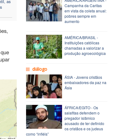
AMÉRICA/ARGENTINA -
til, as
Campanha da Caritas
as
em vista da coleta anual:
pobres sempre em
aumento
ões,
AMÉRICA/BRASIL -
Instituições católicas
chamadas a valorizar a
 que
produção agroecológica
upar
diálogo
ÁSIA - Jovens cristãos
embaixadores da paz na
Ásia
ÁFRICA/EGITO - Os
salafitas defendem o
pregador islâmico
acusado de ter definido
os cristãos e os judeus
como “infiéis”
mTom, 2012