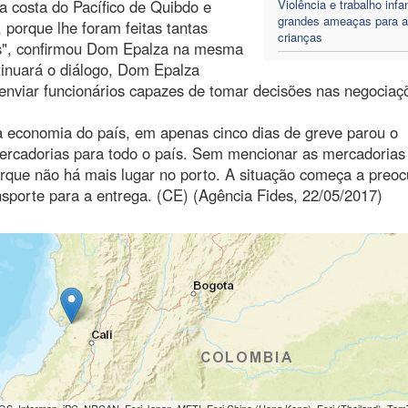
a costa do Pacífico de Quibdo e
Violência e trabalho infan
grandes ameaças para 
 porque lhe foram feitas tantas
crianças
s", confirmou Dom Epalza na mesma
ntinuará o diálogo, Dom Epalza
enviar funcionários capazes de tomar decisões nas negociaç
 economia do país, em apenas cinco dias de greve parou o
ercadorias para todo o país. Sem mencionar as mercadorias
rque não há mais lugar no porto. A situação começa a preoc
porte para a entrega. (CE) (Agência Fides, 22/05/2017)
S, Intermap, iPC, NRCAN, Esri Japan, METI, Esri China (Hong Kong), Esri (Thailand), To