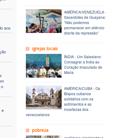
AMÉRICA/VENEZUELA -
Sacerdotes de Guayana:
“Não podemos
do ano
permanecer em silêncio
diante da repressão”
m
igrejas locais
ação
ÍNDIA - Um Salesiano:
Consagrar a Índia ao
Coração Imaculado de
Maria
e
Dom
 o
AMÉRICA/CUBA - Os
Bispos cubanos
solidários com os
sofrimentos e as
incertezas dos
 e
venezuelanos
pobreza