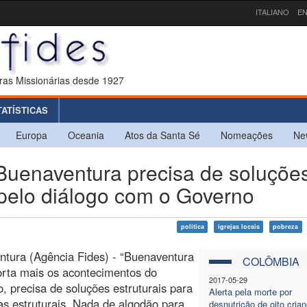
ITALIANO
EN
ras Missionárias desde 1927
TATÍSTICAS
Europa
Oceania
Atos da Santa Sé
Nomeações
Ne
enaventura precisa de soluçõe
 pelo diálogo com o Governo
política
igrejas locais
pobreza
tura (Agência Fides) - “Buenaventura
COLÔMBIA
rta mais os acontecimentos do
2017-05-29
 precisa de soluções estruturais para
Alerta pela morte por
s estruturais. Nada de algodão para
desnutrição de oito cria