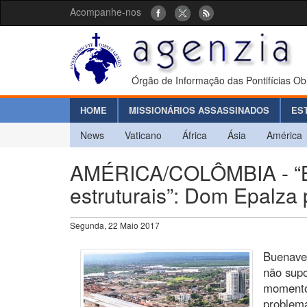
Acompanhe-nos
Órgão de Informação das Pontifícias Ob
HOME
MISSIONÁRIOS ASSASSINADOS
ES
News
Vaticano
África
Ásia
América
AMÉRICA/COLÔMBIA - “Bu
estruturais”: Dom Epalza
Segunda, 22 Maio 2017
Buenaven
não supo
momento,
problema