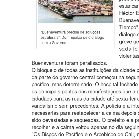
estancar
Héctor E
Buenaven
Tiempo",
“Buenaventura precisa de soluções
diálogo 
estruturais”: Dom Epalza pelo diálogo
greve ge
com o Governo
sexta-fe
violenta
Buenaventura foram paralisados.
O bloqueio de todas as instituições da cidade p
da parte do governo central começou na segun
pacífico, mas determinado. O hospital fechado
os principais pontos das manifestações que a 
cidadãos para as ruas da cidade até sexta-fe
vandalismo sem precedentes. A polícia e a int
necessárias para restabelecer a calma depois
sido devastadas e saqueadas. O prefeito e a p
recolher e a calma voltou apenas no dia seguin
"Os Bispos do Pacífico e o Arcebispo de Cali,