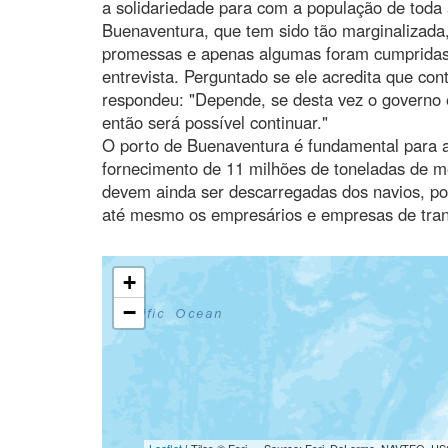
a solidariedade para com a população de toda 
Buenaventura, que tem sido tão marginalizada,
promessas e apenas algumas foram cumprida
entrevista. Perguntado se ele acredita que co
respondeu: "Depende, se desta vez o governo 
então será possível continuar."
O porto de Buenaventura é fundamental para a
fornecimento de 11 milhões de toneladas de m
devem ainda ser descarregadas dos navios, po
até mesmo os empresários e empresas de trans
+
−
Leaflet
| Tiles © Esri — Source: Esri, DeLorme, NAVTEQ, USG