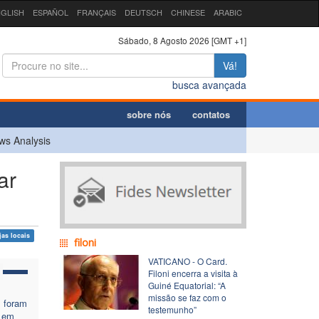
GLISH
ESPAÑOL
FRANÇAIS
DEUTSCH
CHINESE
ARABIC
Sábado, 8 Agosto 2026 [GMT +1]
Vá!
busca avançada
sobre nós
contatos
ws Analysis
ar
jas locais
filoni
VATICANO - O Card.
Filoni encerra a visita à
Guiné Equatorial: “A
missão se faz com o
s foram
testemunho”
 em