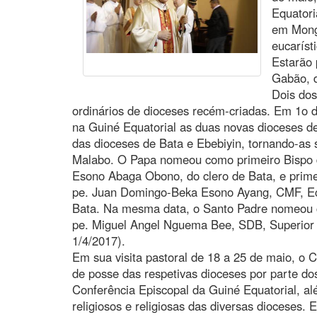
Equatori
em Mong
eucaríst
Estarão 
Gabão, 
Dois dos
ordinários de dioceses recém-criadas. Em 1o de
na Guiné Equatorial as duas novas dioceses d
das dioceses de Bata e Ebebiyin, tornando-as
Malabo. O Papa nomeou como primeiro Bispo d
Esono Abaga Obono, do clero de Bata, e prim
pe. Juan Domingo-Beka Esono Ayang, CMF, Ec
Bata. Na mesma data, o Santo Padre nomeou 
pe. Miguel Angel Nguema Bee, SDB, Superior p
1/4/2017).
Em sua visita pastoral de 18 a 25 de maio, o 
de posse das respetivas dioceses por parte do
Conferência Episcopal da Guiné Equatorial, al
religiosos e religiosas das diversas dioceses. 