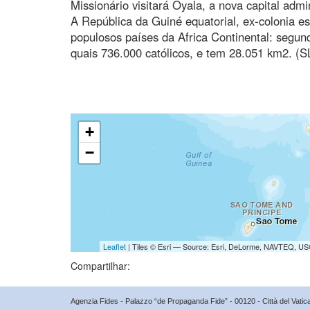
Missionário visitará Oyala, a nova capital admi
A República da Guiné equatorial, ex-colonia 
populosos países da Africa Continental: segund
quais 736.000 católicos, e tem 28.051 km2. (S
+
−
Leaflet
| Tiles © Esri — Source: Esri, DeLorme, NAVTEQ, USG
Compartilhar:
Agenzia Fides - Palazzo “de Propaganda Fide” - 00120 - Città del Vat