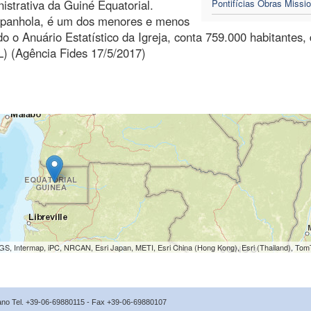
nistrativa da Guiné Equatorial.
Pontifícias Obras Missio
espanhola, é um dos menores e menos
o o Anuário Estatístico da Igreja, conta 759.000 habitantes,
L) (Agência Fides 17/5/2017)
S, Intermap, iPC, NRCAN, Esri Japan, METI, Esri China (Hong Kong), Esri (Thailand), To
icano Tel. +39-06-69880115 - Fax +39-06-69880107