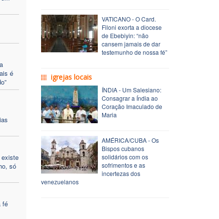
VATICANO - O Card.
Filoni exorta a diocese
de Ebebiyin: “não
cansem jamais de dar
testemunho de nossa fé”
a
ais é
igrejas locais
o”
ÍNDIA - Um Salesiano:
Consagrar a Índia ao
Coração Imaculado de
Maria
ias
AMÉRICA/CUBA - Os
Bispos cubanos
 existe
solidários com os
sofrimentos e as
ho, só
incertezas dos
venezuelanos
 fé