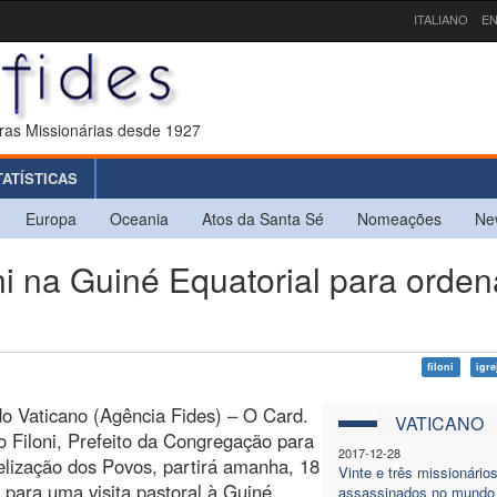
ITALIANO
EN
ras Missionárias desde 1927
TATÍSTICAS
Europa
Oceania
Atos da Santa Sé
Nomeações
Ne
i na Guiné Equatorial para orden
filoni
igre
o Vaticano (Agência Fides) – O Card.
VATICANO
 Filoni, Prefeito da Congregação para
2017-12-28
lização dos Povos, partirá amanha, 18
Vinte e três missionário
 para uma visita pastoral à Guiné
assassinados no mundo