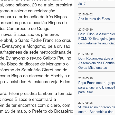
2017
al, onde sábado, 20 de maio, presidirá
omo a solene concelebração
2017-06-02
ica para a ordenação de três Bispos.
Aos leitores da Fides
presentes para a ocasião Bispos do
dos Camarões e do Congo.
2017-05-30
 novos Bispos são os primeiros
Card. Filoni à Assemblei
POM: “O Evangelho jam
 abril, o Santo Padre Francisco criou
completamente anunciad
e Evinayong e Mongomo, pela divisão
 sufragâneas da sede metropolitana de
2017-05-29
e Evinayong o rev.do Calixto Paulino
Dom Rugambwa abre a
Assembleia das Pontifíc
eiro Bispo da diocese de Mongomo o
Obras Missionárias
ónomo do Seminário Claretiano de
como Bispo da diocese de Ebebiyin o
2017-05-29
rovincial dos Salesianos (veja Fides
Papa Francisco: a Igreja
para anunciar o Evangel
para isso!
Card. Filoni presidirá também a tomada
s novos Bispos e encontrará a
2017-05-26
ém de ter encontros com o clero, com
“A missão no coração da
Em 23 de maio, o Prefeito do Dicastério
cristã”. Assembleia das