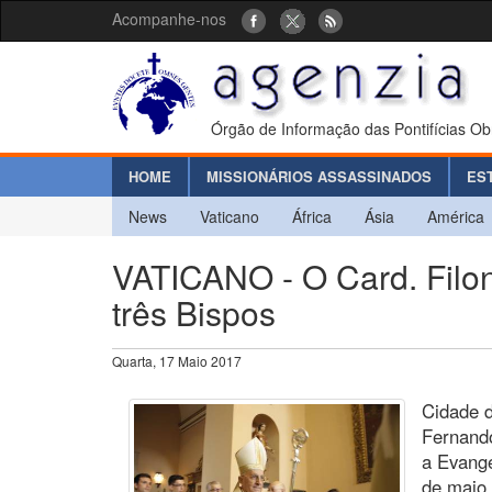
Acompanhe-nos
Órgão de Informação das Pontifícias Ob
HOME
MISSIONÁRIOS ASSASSINADOS
ES
News
Vaticano
África
Ásia
América
VATICANO - O Card. Filon
três Bispos
Quarta, 17 Maio 2017
Cidade d
Fernando
a Evange
de maio,