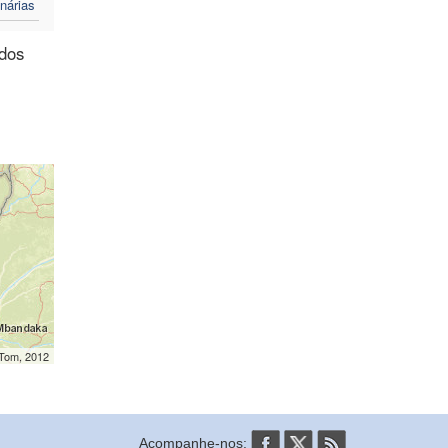
nárias
 dos
mTom, 2012
Acompanhe-nos: