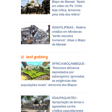
Bispo de Marawi: “Apelo
em vídeo do Pe. Chito:
fase critica, tememos
pela vida dos reféns”
ÁSIA/FILIPINAS - Reféns
cristãos em Mindanao
“serão escudos
humanos”, disse o Bispo
de Marawi
land grabbing
ÁFRICA/MOÇAMBIQUE -
“Recursos africanos
depredados por
estrangeiros; ignoradas
as exigências das
populações locais”: denúncia dos Bispos
ÁSIA/PAQUISTÃO -
Apropriação de terras e
agressões contra
cristãos paquistaneses