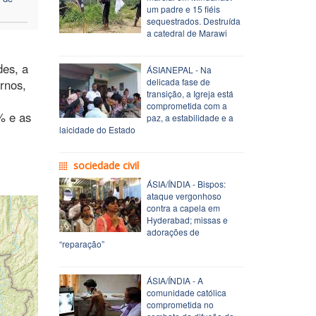
um padre e 15 fiéis
sequestrados. Destruída
a catedral de Marawi
des, a
ÁSIANEPAL - Na
delicada fase de
rnos,
transição, a Igreja está
comprometida com a
% e as
paz, a estabilidade e a
laicidade do Estado
sociedade civil
ÁSIA/ÍNDIA - Bispos:
ataque vergonhoso
contra a capela em
Hyderabad; missas e
adorações de
“reparação”
ÁSIA/ÍNDIA - A
comunidade católica
comprometida no