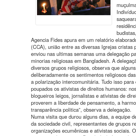
muçulma
Indivídu
saquear
residênc
budistas
Agencia Fides apura em um relatório elaborado
(CCA), união entre as diversas Igrejas cristas 
enviou nas ultimas semanas uma delegação par
minorias religiosas em Bangladesh. A delegaç
diversos grupos religiosos, observa que alguns
deliberadamente os sentimentos religiosos da
a polarização intercomunitária. Tudo isso para
poupados os ativistas de direitos humanos: no
blogueiros leigos, jornalistas e ativistas de d
proverem a liberdade de pensamento, a harmoni
transparência politica”, observa a delegação.
Numa visita que durou alguns dias, a equipe 
da sociedade civil, representantes de grupos re
organizações ecumênicas e ativistas sociais. 