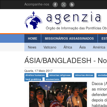
Acompanhe-nos
Órgão de Informação das Pontifícias Ob
HOME
MISSIONÁRIOS ASSASSINADOS
ES
News
Vaticano
África
Ásia
América
ÁSIA/BANGLADESH - No alv
Quarta, 17 Maio 2017
direitos humanos
minorias religiosas
minorias étnicas
sociedad
land grabbing
ecumenismo
Dacca (A
as minor
defende
depois d
habitada