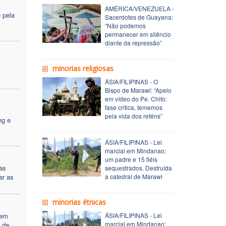
AMÉRICA/VENEZUELA -
 pela
Sacerdotes de Guayana:
“Não podemos
permanecer em silêncio
diante da repressão”
minorias religiosas
ÁSIA/FILIPINAS - O
Bispo de Marawi: “Apelo
em vídeo do Pe. Chito:
fase critica, tememos
pela vida dos reféns”
ng e
ÁSIA/FILIPINAS - Lei
marcial em Mindanao:
um padre e 15 fiéis
as
sequestrados. Destruída
ar as
a catedral de Marawi
minorias étnicas
nem
ÁSIA/FILIPINAS - Lei
marcial em Mindanao:
a de