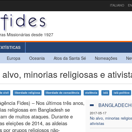
ITALIANO
EN
ras Missionárias desde 1927
TATÍSTICAS
Europa
Oceania
Atos da Santa Sé
Nomeações
Ne
o, minorias religiosas e ativist
e civil
liberdade religiosa
liberdade de consciência
violência
islã
islã político
gência Fides) – Nos últimos três anos,
BANGLADECH
ias religiosas em Bangladesh se
2017-05-17
ram de muitos ataques. Durante e
No alvo, minorias religio
as eleições de 2014, as aldeias
ativistas
s por grupos religiosos não-