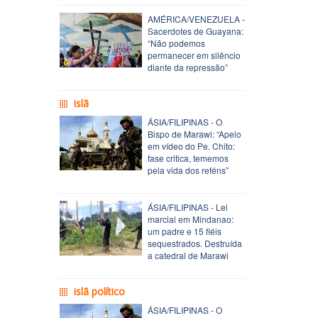
AMÉRICA/VENEZUELA -
Sacerdotes de Guayana:
“Não podemos
permanecer em silêncio
diante da repressão”
islã
ÁSIA/FILIPINAS - O
Bispo de Marawi: “Apelo
em vídeo do Pe. Chito:
fase critica, tememos
pela vida dos reféns”
ÁSIA/FILIPINAS - Lei
marcial em Mindanao:
um padre e 15 fiéis
sequestrados. Destruída
a catedral de Marawi
islã político
ÁSIA/FILIPINAS - O