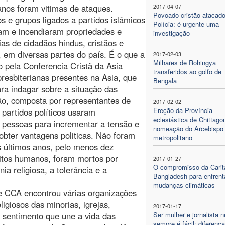
nos foram vitimas de ataques.
2017-04-07
Povoado cristão atacado
os e grupos ligados a partidos islâmicos
Polícia: é urgente uma
am e incendiaram propriedades e
investigação
ias de cidadãos hindus, cristãos e
, em diversas partes do país. É o que a
2017-02-03
Milhares de Rohingya
 pela Conferencia Cristã da Asia
transferidos ao golfo de
presbiterianas presentes na Asia, que
Bengala
a indagar sobre a situação das
ão, composta por representantes de
2017-02-02
Ereção da Província
 partidos políticos usaram
eclesiástica de Chittago
s pessoas para incrementar a tensão e
nomeação do Arcebispo
 obter vantagens politicas. Não foram
metropolitano
s últimos anos, pelo menos dez
ireitos humanos, foram mortos por
2017-01-27
O compromisso da Carit
a religiosa, a tolerância e a
Bangladesh para enfrent
mudanças climáticas
de CCA encontrou várias organizações
ligiosos das minorias, igrejas,
2017-01-17
O sentimento que une a vida das
Ser mulher e jornalista 
sempre é fácil: diferenç