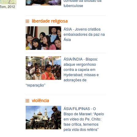
combate da difusão da
tuberculose
mTom, 2012
liberdade religiosa
ÁSIA - Jovens cristãos
embaixadores da paz na
Ásia
ÁSIA/ÍNDIA - Bispos:
ataque vergonhoso
contra a capela em
Hyderabad; missas e
adorações de
“reparação”
violência
ÁSIA/FILIPINAS - O
Bispo de Marawi: “Apelo
em vídeo do Pe. Chito:
fase critica, tememos
pela vida dos reféns”