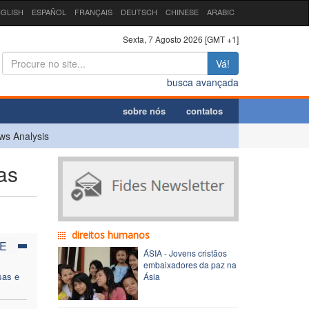
GLISH
ESPAÑOL
FRANÇAIS
DEUTSCH
CHINESE
ARABIC
Sexta, 7 Agosto 2026 [GMT +1]
Vá!
busca avançada
sobre nós
contatos
ws Analysis
as
direitos humanos
E
ÁSIA - Jovens cristãos
embaixadores da paz na
sas e
Ásia