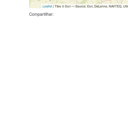
Leaflet
| Tiles © Esri — Source: Esri, DeLorme, NAVTEQ, USG
Compartilhar: