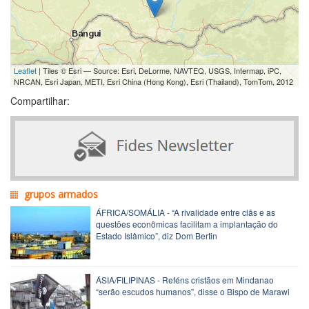
Leaflet
| Tiles © Esri — Source: Esri, DeLorme, NAVTEQ, USGS, Intermap, iPC,
NRCAN, Esri Japan, METI, Esri China (Hong Kong), Esri (Thailand), TomTom, 2012
Compartilhar:
grupos armados
ÁFRICA/SOMÁLIA - “A rivalidade entre clãs e as
questões econômicas facilitam a implantação do
Estado Islâmico”, diz Dom Bertin
ÁSIA/FILIPINAS - Reféns cristãos em Mindanao
“serão escudos humanos”, disse o Bispo de Marawi