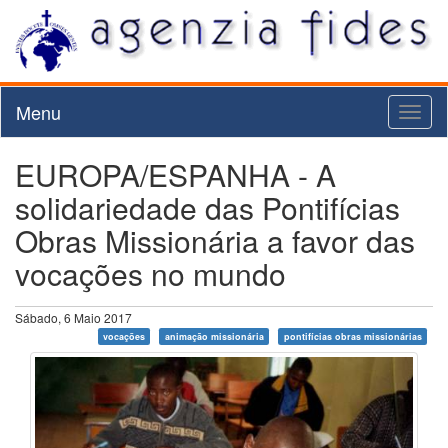
Menu
Toggl
naviga
EUROPA/ESPANHA - A
solidariedade das Pontifícias
Obras Missionária a favor das
vocações no mundo
Sábado, 6 Maio 2017
vocações
animação missionária
pontifícias obras missionárias