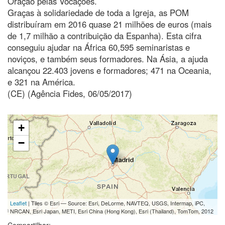
Oração pelas Vocações.
Graças à solidariedade de toda a Igreja, as POM
distribuíram em 2016 quase 21 milhões de euros (mais
de 1,7 milhão a contribuição da Espanha). Esta cifra
conseguiu ajudar na África 60,595 seminaristas e
noviços, e também seus formadores. Na Ásia, a ajuda
alcançou 22.403 jovens e formadores; 471 na Oceania,
e 321 na América.
(CE) (Agência Fides, 06/05/2017)
+
−
Leaflet
| Tiles © Esri — Source: Esri, DeLorme, NAVTEQ, USGS, Intermap, iPC,
NRCAN, Esri Japan, METI, Esri China (Hong Kong), Esri (Thailand), TomTom, 2012
Compartilhar: