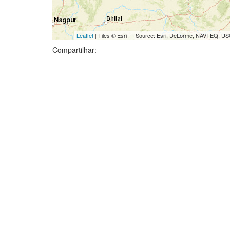
Leaflet
| Tiles © Esri — Source: Esri, DeLorme, NAVTEQ, USG
Compartilhar: