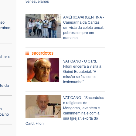
venezuelanos
AMÉRICA/ARGENTINA -
oso
Campanha da Caritas
erabad;
em vista da coleta anual:
pobres sempre em
aumento
sacerdotes
ttar e
VATICANO - O Card.
Filoni encerra a visita à
Guiné Equatorial: “A
missão se faz com o
testemunho”
te da
VATICANO - “Sacerdotes
e religiosos de
Mongomo, levantem e
m
caminhem na e com a
balho
sua Igreja”, exorta do
Card. Filoni