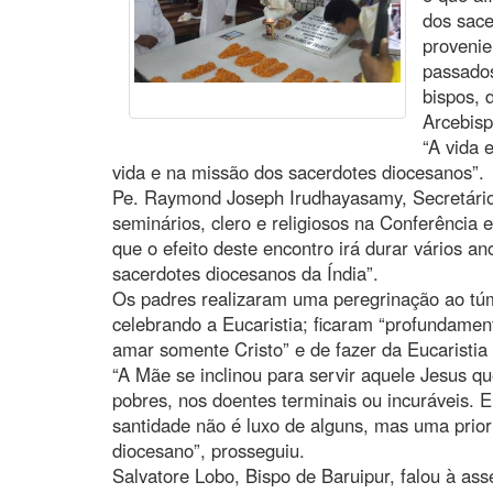
dos sace
provenie
passados
bispos,
Arcebisp
“A vida 
vida e na missão dos sacerdotes diocesanos”.
Pe. Raymond Joseph Irudhayasamy, Secretário
seminários, clero e religiosos na Conferência e
que o efeito deste encontro irá durar vários a
sacerdotes diocesanos da Índia”.
Os padres realizaram uma peregrinação ao tú
celebrando a Eucaristia; ficaram “profundamen
amar somente Cristo” e de fazer da Eucaristia 
“A Mãe se inclinou para servir aquele Jesus q
pobres, nos doentes terminais ou incuráveis. 
santidade não é luxo de alguns, mas uma prior
diocesano”, prosseguiu.
Salvatore Lobo, Bispo de Baruipur, falou à ass