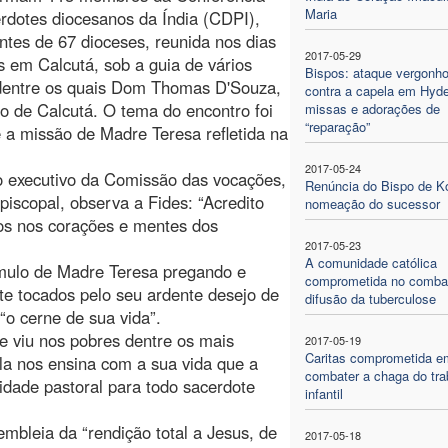
Maria
rdotes diocesanos da Índia (CDPI),
ntes de 67 dioceses, reunida nos dias
2017-05-29
 em Calcutá, sob a guia de vários
Bispos: ataque vergonh
 dentre os quais Dom Thomas D'Souza,
contra a capela em Hyd
o de Calcutá. O tema do encontro foi
missas e adorações de
“reparação”
e a missão de Madre Teresa refletida na
2017-05-24
 executivo da Comissão das vocações,
Renúncia do Bispo de Ko
piscopal, observa a Fides: “Acredito
nomeação do sucessor
nos nos corações e mentes dos
2017-05-23
A comunidade católica
mulo de Madre Teresa pregando e
comprometida no comba
te tocados pelo seu ardente desejo de
difusão da tuberculose
“o cerne de sua vida”.
ue viu nos pobres dentre os mais
2017-05-19
Caritas comprometida e
Ela nos ensina com a sua vida que a
combater a chaga do tra
idade pastoral para todo sacerdote
infantil
embleia da “rendição total a Jesus, de
2017-05-18