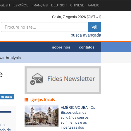
GLISH
ESPAÑOL
FRANÇAIS
DEUTSCH
CHINESE
ARABIC
Sexta, 7 Agosto 2026 [GMT +1]
Vá!
busca avançada
sobre nós
contatos
ws Analysis
e
doenças
igrejas locais
AMÉRICA/CUBA - Os
Bispos cubanos
solidários com os
sofrimentos e as
r a
incertezas dos
ado de