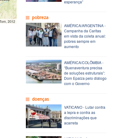
esperança”
pobreza
mTom, 2012
AMÉRICA/ARGENTINA -
Campanha da Caritas
em vista da coleta anual:
pobres sempre em
aumento
AMÉRICA/COLÔMBIA -
“Buenaventura precisa
de soluções estruturais”:
Dom Epalza pelo diálogo
com o Governo
doenças
VATICANO - Lutar contra
a lepra e contra as
discriminações que
acarreta