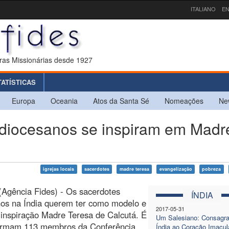
ITALIANO
EN
ras Missionárias desde 1927
TATÍSTICAS
Europa
Oceania
Atos da Santa Sé
Nomeações
Ne
 diocesanos se inspiram em Madr
igrejas locais
sacerdotes
madre teresa
evangelização
pobreza
(Agência Fides) - Os sacerdotes
ÍNDIA
nos na Índia querem ter como modelo e
2017-05-31
 inspiração Madre Teresa de Calcutá. É
Um Salesiano: Consagra
firmam 113 membros da Conferência
Índia ao Coração Imacul