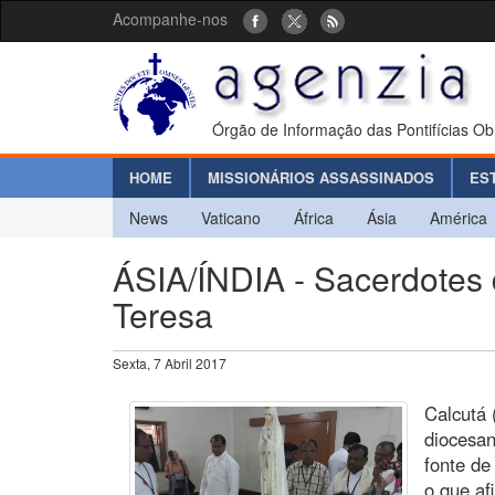
Acompanhe-nos
Órgão de Informação das Pontifícias Ob
HOME
MISSIONÁRIOS ASSASSINADOS
ES
News
Vaticano
África
Ásia
América
ÁSIA/ÍNDIA - Sacerdotes
Teresa
Sexta, 7 Abril 2017
Calcutá 
diocesa
fonte de
o que a