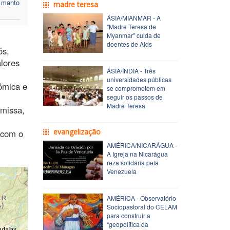
o manto
madre teresa
ÁSIA/MIANMAR - A
"Madre Teresa de
Myanmar" cuida de
doentes de Aids
ós,
lores
ÁSIA/ÍNDIA - Três
universidades públicas
ômica e
se comprometem em
seguir os passos de
Madre Teresa
 missa,
evangelização
 com o
AMÉRICA/NICARÁGUA -
A Igreja na Nicarágua
reza solidária pela
Venezuela
AMÉRICA - Observatório
Sociopastoral do CELAM
para construir a
“geopolítica da