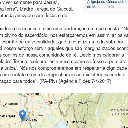
 viver somente para Jesus”,
A Igreja de Orissa sob 
de Maria e José
na terra”. Madre Teresa de Calcutá,
profunda amizade com Jesus e de
padres diocesanos emitiu uma declaração em que consta: “N
m divino do sacerdócio, nos esforçaremos em assimilar os va
espírito de universalidade, que a conduzia a todo sofredor,
rá nosso esforço servir aqueles que são marginalizados econ
s confins de nossa comunidade de fé. Decidimos celebrar a
adre Teresa: ‘celebrar esta missa como se fosse a primeira
 a única’. Nós nos comprometemos em respeitar a dignidade
 em contato e em desempenhar nosso ministério sacerdotal
ração para todos”. (PA-PN) (Agência Fides 7/4/2017)