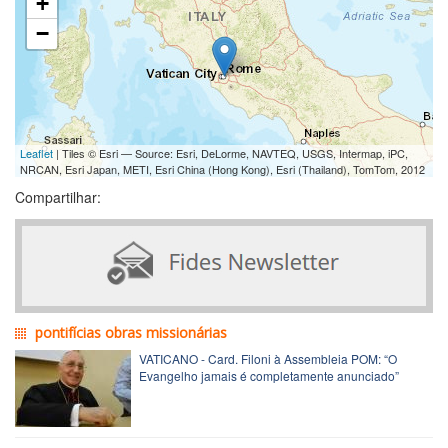
+
−
Leaflet
| Tiles © Esri — Source: Esri, DeLorme, NAVTEQ, USGS, Intermap, iPC,
NRCAN, Esri Japan, METI, Esri China (Hong Kong), Esri (Thailand), TomTom, 2012
Compartilhar:
pontifícias obras missionárias
VATICANO - Card. Filoni à Assembleia POM: “O
Evangelho jamais é completamente anunciado”