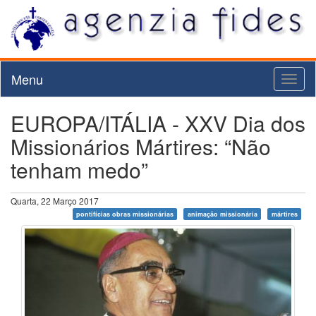
Menu
Toggl
naviga
EUROPA/ITÁLIA - XXV Dia dos
Missionários Mártires: “Não
tenham medo”
Quarta, 22 Março 2017
pontifícias obras missionárias
animação missionária
mártires