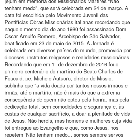
jejum em memória dos Missionários Mártires “Não
tenham medo”, que será celebrada em 24 de março. A
data foi escolhida pelo Movimento Juvenil das
Pontifícias Obras Missionárias italianas recordando que
naquele mesmo dia do ano 1980 foi assassinado Dom
Oscar Arnulfo Romero, Arcebispo de São Salvador,
beatificado em 23 de maio de 2015. A Jornada é
celebrada em diversos países do mundo, promovida por
dioceses, institutos religiosos e realidades missionárias.
Recordando que em 1° de dezembro de 2016 foi o
primeiro centenário do martírio do Beato Charles de
Foucald, pe. Michele Autuoro, diretor de Missio,
sublinha que “a vida doada por tantos nossos irmãos e
irmãs, até o martírio, não é mais do que a extrema
consequência de quem não optou pela honra, mas pela
dedicação total, sem comodidades e segurança e, às
custas de qualquer sacrifício, a doar a plenitude de vida
de Jesus. Não heróis, mas homens e mulheres cuja vida
foi entregue ao Evangelho e que, como Jesus, nos
repetem ‘Não tenham medo... somos sempre servos