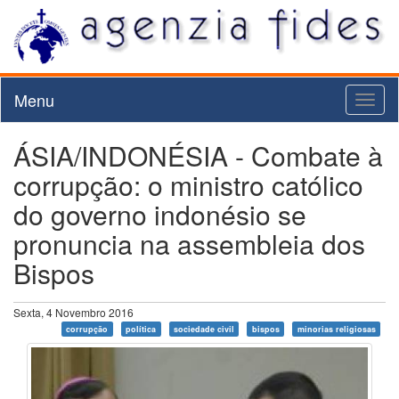
Menu
Toggl
naviga
ÁSIA/INDONÉSIA - Combate à
corrupção: o ministro católico
do governo indonésio se
pronuncia na assembleia dos
Bispos
Sexta, 4 Novembro 2016
corrupção
política
sociedade civil
bispos
minorias religiosas