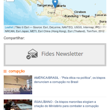
Leaflet
| Tiles © Esri — Source: Esri, DeLorme, NAVTEQ, USGS, Intermap, iPC,
NRCAN, Esri Japan, METI, Esri China (Hong Kong), Esri (Thailand), TomTom, 2012
Compartilhar:
corrupção
AMÉRICA/BRASIL - "Pela ética na política", os bispos
denunciam a corrupção no Brasil
ÁSIA/LÍBANO - Os bispos maronitas elogiam a
criação do Ministério para combater a corrupção