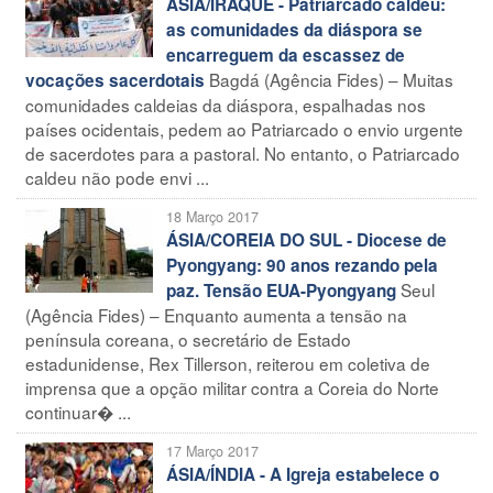
ÁSIA/IRAQUE - Patriarcado caldeu:
as comunidades da diáspora se
encarreguem da escassez de
Bagdá (Agência Fides) – Muitas
vocações sacerdotais
comunidades caldeias da diáspora, espalhadas nos
países ocidentais, pedem ao Patriarcado o envio urgente
de sacerdotes para a pastoral. No entanto, o Patriarcado
caldeu não pode envi ...
18 Março 2017
ÁSIA/COREIA DO SUL - Diocese de
Pyongyang: 90 anos rezando pela
Seul
paz. Tensão EUA-Pyongyang
(Agência Fides) – Enquanto aumenta a tensão na
península coreana, o secretário de Estado
estadunidense, Rex Tillerson, reiterou em coletiva de
imprensa que a opção militar contra a Coreia do Norte
continuar� ...
17 Março 2017
ÁSIA/ÍNDIA - A Igreja estabelece o