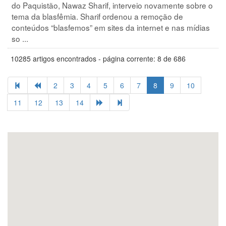
do Paquistão, Nawaz Sharif, interveio novamente sobre o
tema da blasfêmia. Sharif ordenou a remoção de
conteúdos “blasfemos” em sites da internet e nas mídias
so ...
10285 artigos encontrados - página corrente: 8 de 686
2
3
4
5
6
7
8
9
10
11
12
13
14