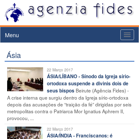
Menu
Toggl
naviga
Ásia
22 Março 2017
ÁSIA/LÍBANO - Sínodo da Igreja sírio-
ortodoxa suspende a divinis dois de
Beirute (Agência Fides) -
seus bispos
A crise interna que surgiu dentro da Igreja sírio-ortodoxa
depois das acusações de “traição da fé” dirigidas por seis
metropolitas contra o Patriarca Mor Ignatius Aphrem II,
provocou, ...
22 Março 2017
ÁSIA/ÍNDIA - Franciscanos: é