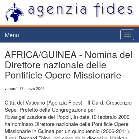
Menu
Toggl
naviga
AFRICA/GUINEA - Nomina del
Direttore nazionale delle
Pontificie Opere Missionarie
venerdì, 17 marzo 2006
Città del Vaticano (Agenzia Fides) - Il Card. Crescenzio
Sepe, Prefetto della Congregazione per
l’Evangelizzazione dei Popoli, in data 10 febbraio 2006
ha nominato Direttore nazionale delle Pontificie Opere
Missionarie in Guinea per un quinquennio (2006-2011),
il rev. Bernard Tolno, del clero della diocesi di Kankan.