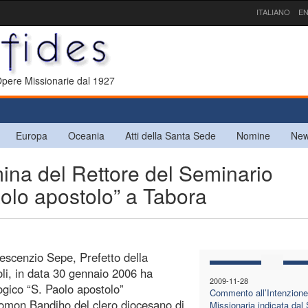
ITALIANO
EN
 Opere Missionarie dal 1927
Europa
Oceania
Atti della Santa Sede
Nomine
New
a del Rettore del Seminario
olo apostolo” a Tabora
rescenzio Sepe, Prefetto della
li, in data 30 gennaio 2006 ha
2009-11-28
gico “S. Paolo apostolo”
Commento all’Intenzione
Solomon Bandiho del clero diocesano di
Missionaria indicata dal