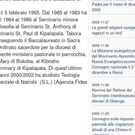
Padre per il mese di dic
2009
 il 5 febbraio 1965. Dal 1980 al 1983 ha
l 1984 al 1986 al Seminario minore
2009-11-27
osofia al Seminario St. Anthony di
Le grandi religioni spiega
nario St. Paul di Kipalapala, Tabora
ragazzi in un dvd
onseguendo il Baccalaureato in Sacra
2009-11-26
Ordinato sacerdote per la diocesi di
La Missione evangelizza
ente ministero pastorale in parrocchia,
del Movimento Apostolic
Mary di Bukoba, al Kibosho
Nuova Evangelizzazione
Convegno nazionale il 2
minary di Kipalapala. Di quest’ultimo
dicembre a Roma
 anni 2000/2002 ha studiato Teologia
ientale di Nairobi. (S.L.) (Agenzia Fides
2009-11-26
Nomina del Rettore del
Seminario interdiocesano
diocesi di Gbarnga
2009-11-25
Convegno sulle risposte
pastorali alle migrazioni:
attuali di una Chiesa in
cammino”