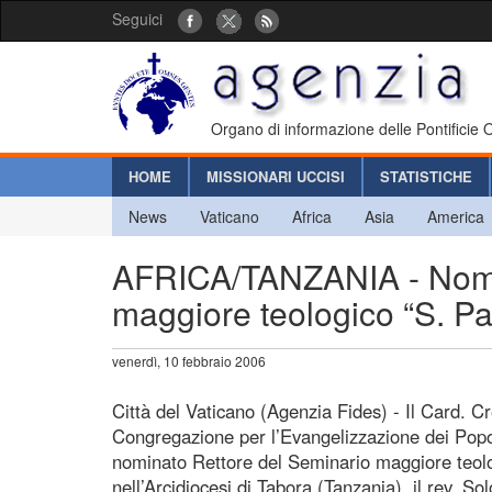
Seguici
Organo di informazione delle Pontificie
HOME
MISSIONARI UCCISI
STATISTICHE
News
Vaticano
Africa
Asia
America
AFRICA/TANZANIA - Nomin
maggiore teologico “S. Pa
venerdì, 10 febbraio 2006
Città del Vaticano (Agenzia Fides) - Il Card. C
Congregazione per l’Evangelizzazione dei Popo
nominato Rettore del Seminario maggiore teolo
nell’Arcidiocesi di Tabora (Tanzania), il rev. 