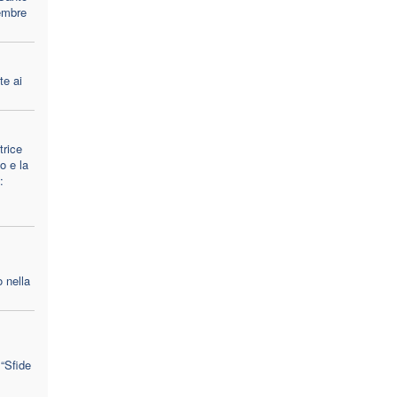
embre
te ai
trice
o e la
:
 nella
 “Sfide