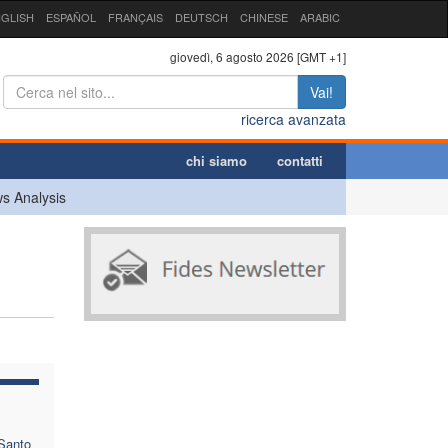
GLISH
ESPAÑOL
FRANÇAIS
DEUTSCH
CHINESE
ARABIC
giovedì, 6 agosto 2026 [GMT +1]
Vai!
ricerca avanzata
chi siamo
contatti
s Analysis
 Santo