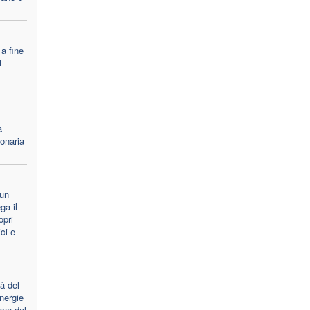
 a fine
l
a
ionaria
un
ga il
opri
ici e
à del
nergie
one del