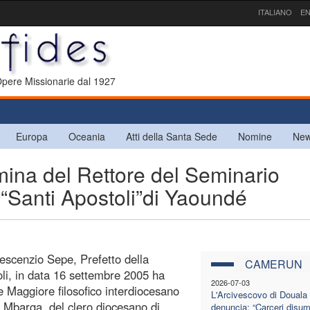
ITALIANO
EN
 Opere Missionarie dal 1927
Europa
Oceania
Atti della Santa Sede
Nomine
New
a del Rettore del Seminario
“Santi Apostoli”di Yaoundé
rescenzio Sepe, Prefetto della
CAMERUN
li, in data 16 settembre 2005 ha
2026-07-03
 Maggiore filosofico interdiocesano
L'Arcivescovo di Douala
in Mbarga, del clero diocesano di
denuncia: “Carceri disu