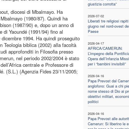
giustizia corrotta”
bout, diocesi di Mbalmayo. Ha
2026-07-02
i Mbalmayo (1980/87). Quindi ha
Liberati tre religiosi rapiti
lbison (1987/90) e, dopo un anno di
giugno nel nord-ovest de
que di Yaoundé (1991/94) fino al
Paese
10 dicembre 1994. Ha quindi proseguito
2026-04-17
in Teologia biblica (2002) alla facoltà
AFRICA/CAMERUN:
udi approfonditi in Filosofia presso
L’impegno della Pontifici
Camerun, nel periodo 2002/2004 è stato
Opera dell’Infanzia Miss
per i “bambini invisibili”
 dell’Africa centrale e Professore di
ndé. (S.L.) (Agenzia Fides 23/11/2005;
2026-04-16
Papa Prevost dal Camer
anglofono: Guai a chi pie
nome stesso di Dio ai pr
obiettivi militari, econom
politici
2026-04-16
Papa Prevost alle autorit
Camerun: Si liberino le e
per la pace e la costruzi