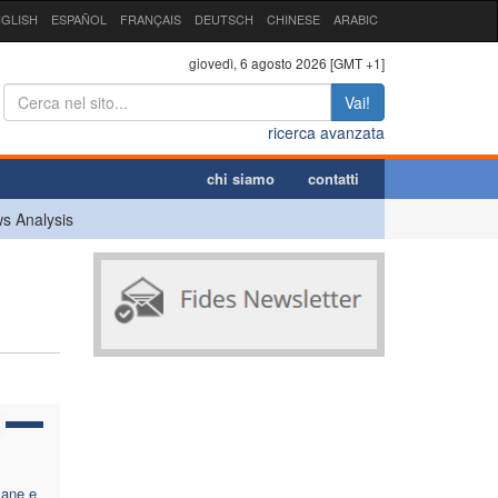
GLISH
ESPAÑOL
FRANÇAIS
DEUTSCH
CHINESE
ARABIC
giovedì, 6 agosto 2026 [GMT +1]
Vai!
ricerca avanzata
chi siamo
contatti
s Analysis
mane e