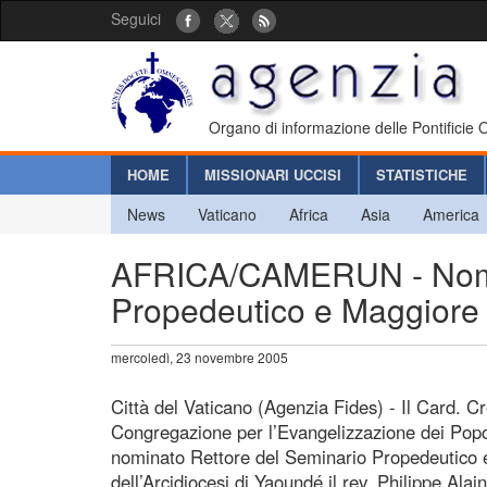
Seguici
Organo di informazione delle Pontificie
HOME
MISSIONARI UCCISI
STATISTICHE
News
Vaticano
Africa
Asia
America
AFRICA/CAMERUN - Nomin
Propedeutico e Maggiore 
mercoledì, 23 novembre 2005
Città del Vaticano (Agenzia Fides) - Il Card. C
Congregazione per l’Evangelizzazione dei Popo
nominato Rettore del Seminario Propedeutico e
dell’Arcidiocesi di Yaoundé il rev. Philippe Ala