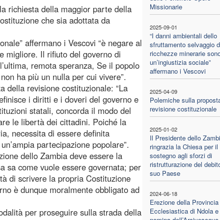
Missionarie
la richiesta della maggior parte della
ostituzione che sia adottata da
2025-09-01
“I danni ambientali dello
ionale” affermano i Vescovi “è negare al
sfruttamento selvaggio d
migliore. Il rifiuto del governo di
ricchezze minerarie son
un’ingiustizia sociale”
 l’ultima, remota speranza, Se il popolo
affermano i Vescovi
on ha più un nulla per cui vivere”.
a della revisione costituzionale: “La
2025-04-09
nisce i diritti e i doveri del governo e
Polemiche sulla proposta
revisione costituzionale
istituzioni statali, concorda il modo del
re le libertà dei cittadini. Poiché la
2025-01-02
a, necessita di essere definita
Il Presidente dello Zamb
n un’ampia partecipazione popolare”.
ringrazia la Chiesa per il
azione dello Zambia deve essere la
sostegno agli sforzi di
ristrutturazione del debit
ssa sa come vuole essere governata; per
suo Paese
tà di scrivere la propria Costituzione
verno è dunque moralmente obbligato ad
2024-06-18
Erezione della Provincia
alità per proseguire sulla strada della
Ecclesiastica di Ndola e
nomina dell’Arcivescovo