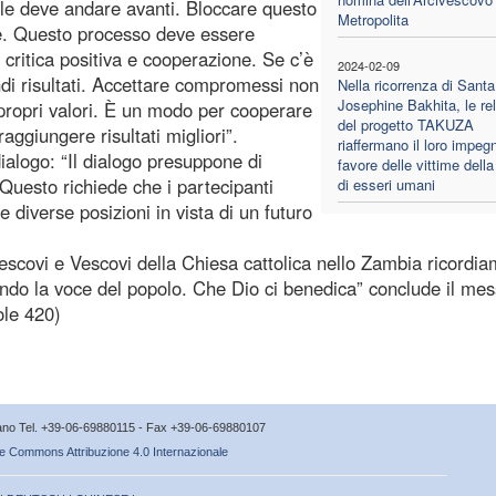
nale deve andare avanti. Bloccare questo
Metropolita
e. Questo processo deve essere
ritica positiva e cooperazione. Se c’è
2024-02-09
ndi risultati. Accettare compromessi non
Nella ricorrenza di Santa
Josephine Bakhita, le rel
 propri valori. È un modo per cooperare
del progetto TAKUZA
ggiungere risultati migliori”.
riaffermano il loro impeg
dialogo: “Il dialogo presuppone di
favore delle vittime della 
Questo richiede che i partecipanti
di esseri umani
e diverse posizioni in vista di un futuro
vescovi e Vescovi della Chiesa cattolica nello Zambia ricordia
ando la voce del popolo. Che Dio ci benedica” conclude il me
ole 420)
icano Tel. +39-06-69880115 - Fax +39-06-69880107
e Commons Attribuzione 4.0 Internazionale