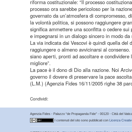
riforma costituzionale: “Il processo costituzio
processo ora sarebbe pericoloso per la nazion
governato da un’atmosfera di compromesso, di c
la volontà politica, si possono raggiungere gra
significa ammettere una sconfitta o cedere sui
e impegnarsi in un dialogo sincero in modo da ra
La via indicata dai Vescovi è quindi quella del 
raggiungere o almeno avvicinarsi al consenso. 
siano aperti, pronti ad ascoltare e condividere l
migliore”.
La pace è il dono di Dio alla nazione. Noi Arci
governo il dovere di preservare la pace ascolt
(L.M.) (Agenzia Fides 16/11/2005 righe 38 par
Condividi:
Agenzia Fides - Palazzo “de Propaganda Fide” - 00120 - Città del Vat
I contenuti del sito sono pubblicati con
Licenza Creativ