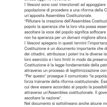
I Vescovi sono così intenzionati ad appoggiare 
popolazione di procedere a una riforma della C
un’apposita Assemblea Costituzionale.
“Rifiutare la creazione dell’Assemblea Costituz
popolo la speranza che la loro vita possa essere 
ascoltare la voce del popolo significa soffocare
non ha speranza per un domani migliore allora n
I Vescovi spiegano in questi termini l’importanz
Costituzione è un documento importante che defi
dei cittadini, attribuisce i poteri tra le diverse 
loro esercizio e i loro limiti in modo da preserva
Costituzione è la legge fondamentale della patri
attraverso un processo di legittimizzazione co
“Per questo” prosegue il comunicato “la popol
forza trainante della riforma costituzionale. E
cui deve essere accordato al popolo la possibili
attraverso un’Assemblea costituzionale. Il go
ascoltare la nazione”.
Nel documento si sottolineano anche alcune mod