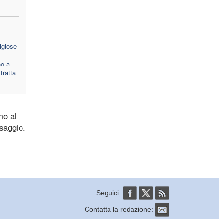
igiose
no a
tratta
mo al
ssaggio.
Seguici:
Contatta la redazione: