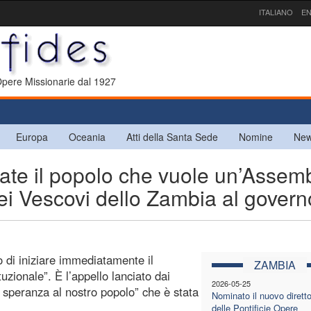
ITALIANO
EN
 Opere Missionarie dal 1927
Europa
Oceania
Atti della Santa Sede
Nomine
New
te il popolo che vuole un’Assem
dei Vescovi dello Zambia al govern
 di iniziare immediatamente il
ZAMBIA
zionale”. È l’appello lanciato dai
2026-05-25
 speranza al nostro popolo” che è stata
Nominato il nuovo dirett
delle Pontificie Opere