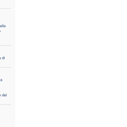
elle
o
 di
ia
o del