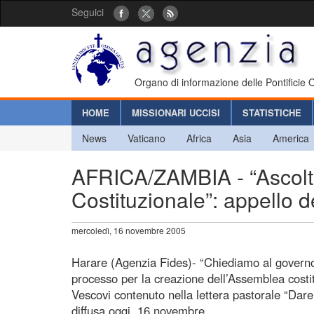
Seguici
Organo di informazione delle Pontificie
HOME
MISSIONARI UCCISI
STATISTICHE
News
Vaticano
Africa
Asia
America
AFRICA/ZAMBIA - “Ascolta
Costituzionale”: appello 
mercoledì, 16 novembre 2005
Harare (Agenzia Fides)- “Chiediamo al governo
processo per la creazione dell’Assemblea costitu
Vescovi contenuto nella lettera pastorale “Dare
diffusa oggi, 16 novembre.