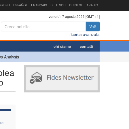
GLISH
ESPAÑOL
FRANÇAIS
DEUTSCH
CHINESE
ARABIC
venerdì, 7 agosto 2026 [GMT +1]
Vai!
ricerca avanzata
chi siamo
contatti
s Analysis
blea
o
ore