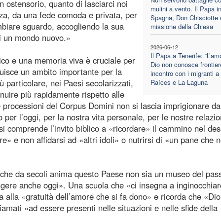
n ostensorio, quanto di lasciarci noi
mulini a vento. Il Papa i
enza, da una fede comoda e privata, per
Spagna, Don Chisciotte 
ambiare sguardo, accogliendo la sua
missione della Chiesa
 di un mondo nuovo.»
2026-06-12
Il Papa a Tenerife: “L’am
gico e una memoria viva è cruciale per
Dio non conosce frontier
tuisce un ambito importante per la
incontro con i migranti a
 particolare, nei Paesi secolarizzati,
Raíces e La Laguna
nuire più rapidamente rispetto alle
e processioni del Corpus Domini non si lascia imprigionare da
 per l’oggi, per la nostra vita personale, per le nostre relazio
 si comprende l’invito biblico a «ricordare» il cammino nel des
e» e non affidarsi ad «altri idoli» o nutrirsi di «un pane che 
tà che da secoli anima questo Paese non sia un museo del pas
ingere anche oggi». Una scuola che «ci insegna a inginocchiar
 alla «gratuità dell’amore che si fa dono» e ricorda che «Dio
amati «ad essere presenti nelle situazioni e nelle sfide della