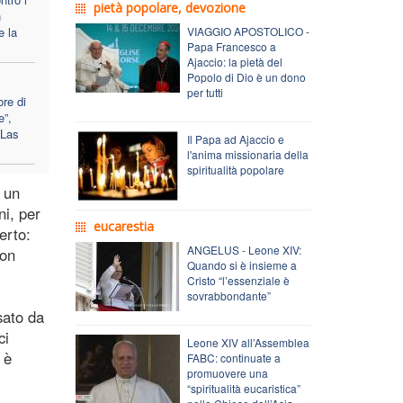
pietà popolare, devozione
n
e la
VIAGGIO APOSTOLICO -
Papa Francesco a
Ajaccio: la pietà del
Popolo di Dio è un dono
per tutti
ore di
e”,
 Las
Il Papa ad Ajaccio e
l'anima missionaria della
spiritualità popolare
 un
ni, per
eucarestia
erto:
ANGELUS - Leone XIV:
non
Quando si è insieme a
Cristo “l’essenziale è
sovrabbondante”
sato da
ci
Leone XIV all’Assemblea
 è
FABC: continuate a
promuovere una
“spiritualità eucaristica”