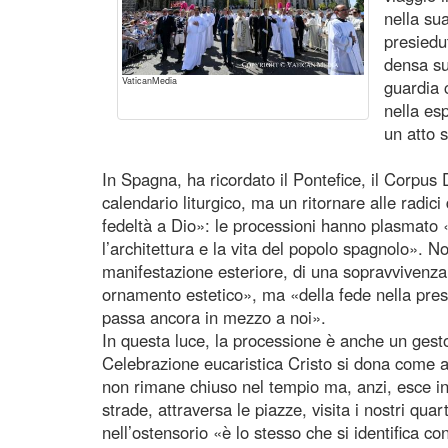
nella sua
presiedu
densa su
VaticanMedia
guardia 
nella es
un atto 
In Spagna, ha ricordato il Pontefice, il Corpus
calendario liturgico, ma un ritornare alle radici
fedeltà a Dio»: le processioni hanno plasmato «p
l’architettura e la vita del popolo spagnolo». No
manifestazione esteriore, di una sopravvivenza 
ornamento estetico», ma «della fede nella pres
passa ancora in mezzo a noi».
In questa luce, la processione è anche un gest
Celebrazione eucaristica Cristo si dona come a
non rimane chiuso nel tempio ma, anzi, esce i
strade, attraversa le piazze, visita i nostri quar
nell’ostensorio «è lo stesso che si identifica con i