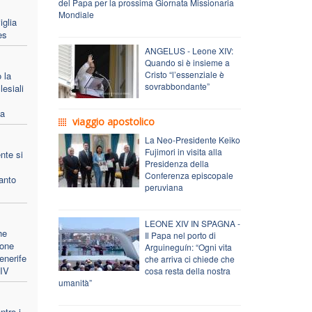
del Papa per la prossima Giornata Missionaria
Mondiale
iglia
es
ANGELUS - Leone XIV:
Quando si è insieme a
Cristo “l’essenziale è
 la
sovrabbondante”
lesiali
pa
viaggio apostolico
La Neo-Presidente Keiko
Fujimori in visita alla
nte si
Presidenza della
Conferenza episcopale
anto
peruviana
LEONE XIV IN SPAGNA -
he
Il Papa nel porto di
ione
Arguineguín: “Ogni vita
enerife
che arriva ci chiede che
XIV
cosa resta della nostra
umanità”
ntro i