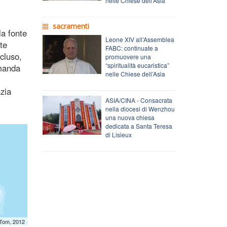
nelle Chiese dell’Asia
sacramenti
la fonte
Leone XIV all’Assemblea
te
FABC: continuate a
cluso,
promuovere una
“spiritualità eucaristica”
 manda
nelle Chiese dell’Asia
zia
ASIA/CINA - Consacrata
nella diocesi di Wenzhou
una nuova chiesa
dedicata a Santa Teresa
di Lisieux
mTom, 2012