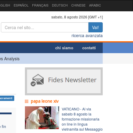
GLISH
ESPAÑOL
FRANÇAIS
DEUTSCH
CHINESE
ARABIC
sabato, 8 agosto 2026 [GMT +1]
Vai!
ricerca avanzata
chi siamo
contatti
s Analysis
l
acramenti
papa leone xiv
VATICANO - Al via
sabato 8 agosto la
formazione missionaria
on line in lingua
 fin
vietnamita sul Messaggio