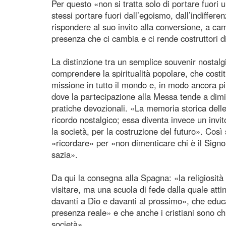
Per questo «non si tratta solo di portare fuori u
stessi portare fuori dall’egoismo, dall’indiffer
rispondere al suo invito alla conversione, a c
presenza che ci cambia e ci rende costruttori
La distinzione tra un semplice souvenir nostal
comprendere la spiritualità popolare, che costi
missione in tutto il mondo e, in modo ancora più
dove la partecipazione alla Messa tende a dimi
pratiche devozionali. «La memoria storica dell
ricordo nostalgico; essa diventa invece un invito
la società, per la costruzione del futuro». Così
«ricordare» per «non dimenticare chi è il Signor
sazia».
Da qui la consegna alla Spagna: «la religiosi
visitare, ma una scuola di fede dalla quale att
davanti a Dio e davanti al prossimo», che educa
presenza reale» e che anche i cristiani sono chi
società».