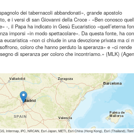
agnolo dei tabernacoli abbandonati», grande apostolo
to, e i versi di san Giovanni della Croce - «Ben conosco quel
e» -, il Papa ha indicato in Gesù Eucaristico «quell’eterna fon
nza imporsi «in modo spettacolare». Da questa fonte, ha con
ia eucaristica «non ci chiude in una devozione privata ma ci
che soffrono, coloro che hanno perduto la speranza» e «ci rende
 e segno di speranza per coloro che incontriamo.» (MLK) (Agen
S, Intermap, iPC, NRCAN, Esri Japan, METI, Esri China (Hong Kong), Esri (Thailand), To