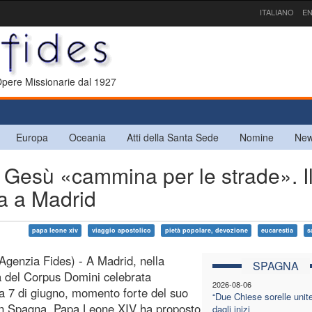
ITALIANO
EN
 Opere Missionarie dal 1927
Europa
Oceania
Atti della Santa Sede
Nomine
New
esù «cammina per le strade». I
a a Madrid
papa leone xiv
viaggio apostolico
pietà popolare, devozione
eucarestia
s
Agenzia Fides) - A Madrid, nella
SPAGNA
à del Corpus Domini celebrata
2026-08-06
 7 di giugno, momento forte del suo
“Due Chiese sorelle unite
in Spagna, Papa Leone XIV ha proposto
dagli inizi