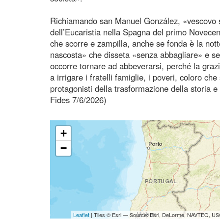
Richiamando san Manuel González, «vescovo sp
dell’Eucaristia nella Spagna del primo Novecen
che scorre e zampilla, anche se fonda è la nott
nascosta» che disseta «senza abbagliare» e se
occorre tornare ad abbeverarsi, perché la graz
a irrigare i fratelli famiglie, i poveri, coloro 
protagonisti della trasformazione della storia
Fides 7/6/2026)
+
−
Leaflet
| Tiles © Esri — Source: Esri, DeLorme, NAVTEQ, USG