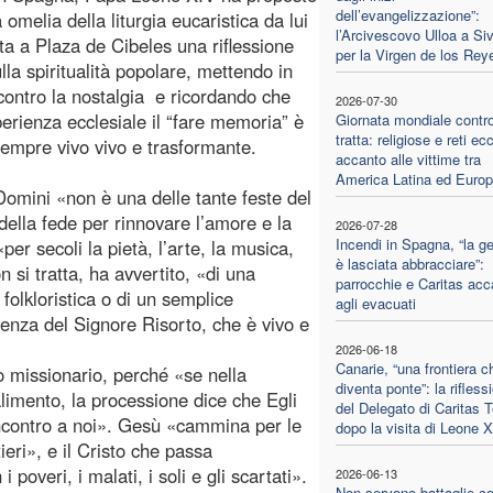
dell’evangelizzazione”:
 omelia della liturgia eucaristica da lui
l’Arcivescovo Ulloa a Siv
ta a Plaza de Cibeles una riflessione
per la Virgen de los Rey
lla spiritualità popolare, mettendo in
contro la nostalgia e ricordando che
2026-07-30
perienza ecclesiale il “fare memoria” è
Giornata mondiale contro
tratta: religiose e reti ecc
sempre vivo vivo e trasformante.
accanto alle vittime tra
America Latina ed Euro
 Domini «non è una delle tante feste del
 della fede per rinnovare l’amore e la
2026-07-28
Incendi in Spagna, “la ge
er secoli la pietà, l’arte, la musica,
è lasciata abbracciare”:
n si tratta, ha avvertito, «di una
parrocchie e Caritas acc
folkloristica o di un semplice
agli evacuati
enza del Signore Risorto, che è vivo e
2026-06-18
Canarie, “una frontiera c
o missionario, perché «se nella
diventa ponte”: la rifless
limento, la processione dice che Egli
del Delegato di Caritas T
ncontro a noi». Gesù «cammina per le
dopo la visita di Leone 
tieri», e il Cristo che passa
 poveri, i malati, i soli e gli scartati».
2026-06-13
Non servono battaglie co