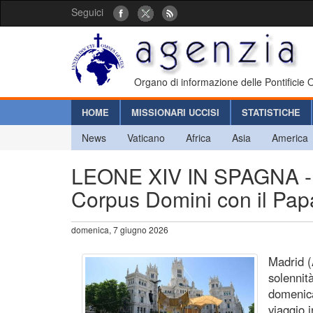
Seguici
Organo di informazione delle Pontificie
HOME
MISSIONARI UCCISI
STATISTICHE
News
Vaticano
Africa
Asia
America
LEONE XIV IN SPAGNA - G
Corpus Domini con il Pap
domenica, 7 giugno 2026
Madrid (
solennit
domenica
viaggio 